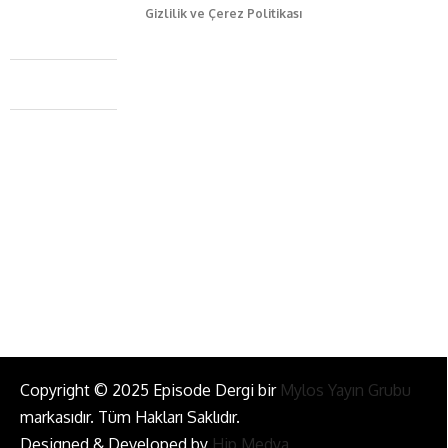
Gizlilik ve Çerez Politikası
Caferağa Mah. Dr. Şakir Paşa Sok. No3/A Kadıköy İstanbul
+90 543 345 46 00
info@episodemag.com
Bizi Takip Et!
Copyright © 2025 Episode Dergi bir
Mylos Yayın Grubu
markasıdır. Tüm Hakları Saklıdır.
Designed & Developed by
Hip Medya