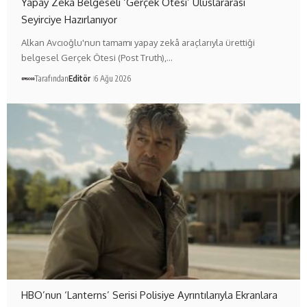
Yapay Zekâ Belgeseli ‘Gerçek Ötesi’ Uluslararası
Seyirciye Hazırlanıyor
Alkan Avcıoğlu'nun tamamı yapay zekâ araçlarıyla ürettiği
belgesel Gerçek Ötesi (Post Truth),…
Tarafından
Editör
6 Ağu 2026
HBO’nun ‘Lanterns’ Serisi Polisiye Ayrıntılarıyla Ekranlara