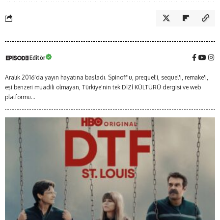
Editör
Aralık 2016'da yayın hayatına başladı. Spinoff'u, prequel'i, sequel'i, remake'i,
eşi benzeri muadili olmayan, Türkiye'nin tek DİZİ KÜLTÜRÜ dergisi ve web
platformu...