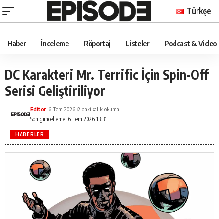
Türkçe
Haber
İnceleme
Röportaj
Listeler
Podcast & Video
DC Karakteri Mr. Terrific İçin Spin-Off
Serisi Geliştiriliyor
Editör
6 Tem 2026
2 dakikalık okuma
Son güncelleme: 6 Tem 2026 13:31
HABERLER