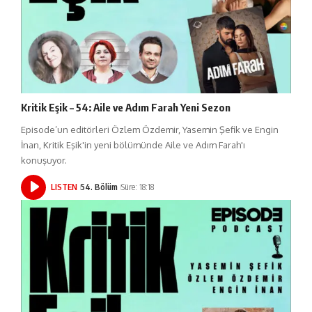
Kritik Eşik – 54: Aile ve Adım Farah Yeni Sezon
Episode’un editörleri Özlem Özdemir, Yasemin Şefik ve Engin
İnan, Kritik Eşik'in yeni bölümünde Aile ve Adım Farah'ı
konuşuyor.
LISTEN
54. Bölüm
Süre: 18:18