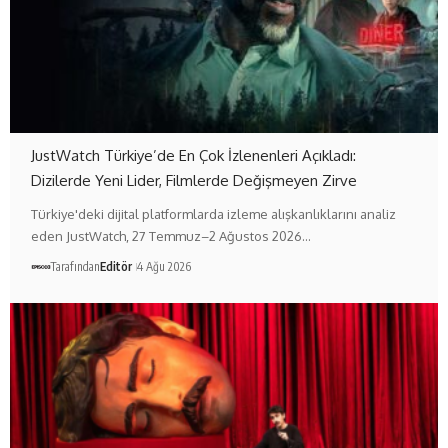
JustWatch Türkiye’de En Çok İzlenenleri Açıkladı:
Dizilerde Yeni Lider, Filmlerde Değişmeyen Zirve
Türkiye'deki dijital platformlarda izleme alışkanlıklarını analiz
eden JustWatch, 27 Temmuz–2 Ağustos 2026…
Tarafından
Editör
4 Ağu 2026