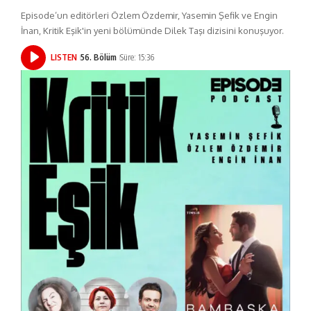
Episode’un editörleri Özlem Özdemir, Yasemin Şefik ve Engin
İnan, Kritik Eşik'in yeni bölümünde Dilek Taşı dizisini konuşuyor.
LISTEN
56. Bölüm
Süre: 15:36