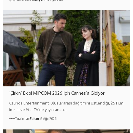
‘Çirkin’ Ekibi MIPCOM 2026 İçin Cannes’a Gidiyor
Calinos Entertainment, uluslararası dağıtımını üstlendiği, 25 Film
imzalı ve Star TV'de yayınlanan…
Tarafından
Editör
5 Ağu 2026