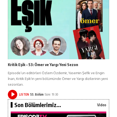
Kritik Eşik – 53: Ömer ve Yargı Yeni Sezon
Episode’un editörleri Özlem Özdemir, Yasemin Şefik ve Engin
İnan, Kritik Eşik'in yeni bölümünde Ömer ve Yargı dizilerinin yeni
sezonları.
LISTEN
53. Bölüm
Süre: 19:30
Son Bölümlerimiz...
Video