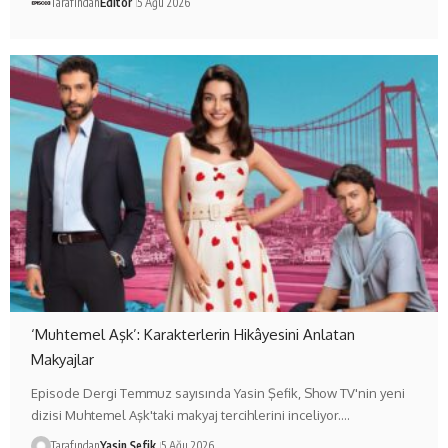
Tarafından
Editör
5 Ağu 2026
‘Muhtemel Aşk’: Karakterlerin Hikâyesini Anlatan
Makyajlar
Episode Dergi Temmuz sayısında Yasin Şefik, Show TV'nin yeni
dizisi Muhtemel Aşk'taki makyaj tercihlerini inceliyor.…
Tarafından
Yasin Şefik
5 Ağu 2026