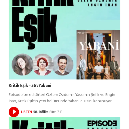
Kritik Eşik – 58: Yabani
Episode’un editörleri Özlem Özdemir, Yasemin Şefik ve Engin
İnan, Kritik Eşik'in yeni bölümünde Yabani dizisini konuşuyor.
LISTEN
58. Bölüm
Süre: 7:13