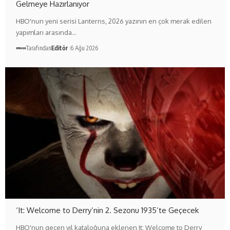
Gelmeye Hazırlanıyor
HBO'nun yeni serisi Lanterns, 2026 yazının en çok merak edilen
yapımları arasında…
Tarafından
Editör
6 Ağu 2026
‘It: Welcome to Derry’nin 2. Sezonu 1935’te Geçecek
HBO'nun geçen yıl kataloğuna eklenen It: Welcome to Derry