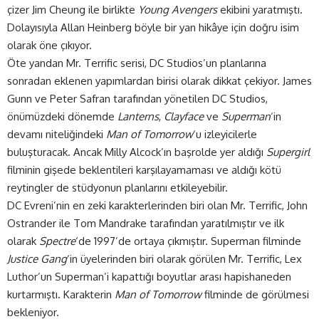
çizer Jim Cheung ile birlikte
Young Avengers
ekibini yaratmıştı.
Dolayısıyla Allan Heinberg böyle bir yan hikâye için doğru isim
olarak öne çıkıyor.
Öte yandan Mr. Terrific serisi, DC Studios’un planlarına
sonradan eklenen yapımlardan birisi olarak dikkat çekiyor. James
Gunn ve Peter Safran tarafından yönetilen DC Studios,
önümüzdeki dönemde
Lanterns
,
Clayface
ve
Superman
‘in
devamı niteliğindeki
Man of Tomorrow
‘u izleyicilerle
buluşturacak. Ancak Milly Alcock’ın başrolde yer aldığı
Supergirl
filminin gişede beklentileri karşılayamaması ve aldığı kötü
reytingler de stüdyonun planlarını etkileyebilir.
DC Evreni’nin en zeki karakterlerinden biri olan Mr. Terrific, John
Ostrander ile Tom Mandrake tarafından yaratılmıştır ve ilk
olarak
Spectre
‘de 1997’de ortaya çıkmıştır. Superman filminde
Justice Gang
‘in üyelerinden biri olarak görülen Mr. Terrific, Lex
Luthor’un Superman’i kapattığı boyutlar arası hapishaneden
kurtarmıştı. Karakterin
Man of Tomorrow
filminde de görülmesi
bekleniyor.