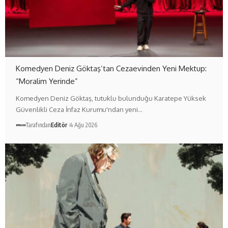
Komedyen Deniz Göktaş’tan Cezaevinden Yeni Mektup:
“Moralim Yerinde”
Komedyen Deniz Göktaş, tutuklu bulunduğu Karatepe Yüksek
Güvenlikli Ceza İnfaz Kurumu'ndan yeni…
Tarafından
Editör
4 Ağu 2026