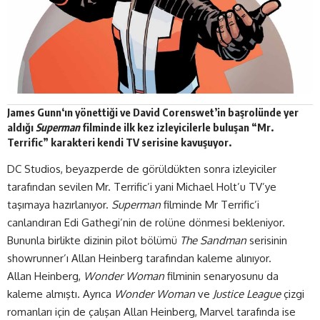
James Gunn
‘ın yönettiği ve David Corenswet’in başrolünde yer
aldığı
Superman
filminde ilk kez izleyicilerle buluşan “Mr.
Terrific” karakteri kendi TV serisine
kavuşuyor
.
DC Studios, beyazperde de görüldükten sonra izleyiciler
tarafından sevilen Mr. Terrific’i yani Michael Holt’u TV’ye
taşımaya hazırlanıyor.
Superman
filminde Mr Terrific’i
canlandıran Edi Gathegi’nin de rolüne dönmesi bekleniyor.
Bununla birlikte dizinin pilot bölümü
The Sandman
serisinin
showrunner’ı Allan Heinberg tarafından kaleme alınıyor.
Allan Heinberg,
Wonder Woman
filminin senaryosunu da
kaleme almıştı. Ayrıca
Wonder Woman
ve
Justice League
çizgi
romanları için de çalışan Allan Heinberg, Marvel tarafında ise