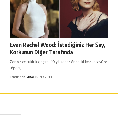
Evan Rachel Wood: İstediğiniz Her Şey,
Korkunun Diğer Tarafında
Zor bir çocukluk geçirdi, 10 yıl kadar önce iki kez tecavüze
uğradı,…
Tarafından
Editör
22 Nis 2018
erağa Mah. Dr. Şakir Paşa Sok. No3/A Kadıköy İstanbul