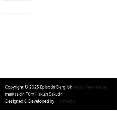
Caferağa Mah. Dr. Şakir Paşa Sok. No3/A Kadıköy İstanbul
+90 543 345 46 00
info@episodemag.com
Bizi Takip Et!
Copyright © 2025 Episode Dergi bir
Mylos Yayın Grubu
markasıdır. Tüm Hakları Saklıdır.
Designed & Developed by
Hip Medya