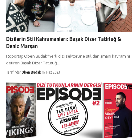
Dizilerin Stil Kahramanları: Başak Dizer Tatlıtuğ &
Deniz Marşan
Röportaj: Oben Budak*Yerli dizi sektörüne stil danışmanı kavramını
getiren Başak Dizer Tatlıtuğ…
Tarafından
Oben Budak
17 Haz 2023