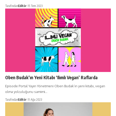
Tarafından
Editör
15 Tem 2023
Oben Budak’ın Yeni Kitabı ‘Ilımlı Vegan’ Raflarda
Episode Portal Yayın Yönetmeni Oben Budak’ın yeni kitabı, vegan
olma yolculuğunu samimi…
Tarafından
Editör
11 Ağu 2023