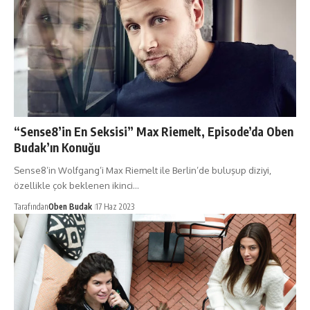
“Sense8’in En Seksisi” Max Riemelt, Episode’da Oben
Budak’ın Konuğu
Sense8’in Wolfgang’i Max Riemelt ile Berlin’de buluşup diziyi,
özellikle çok beklenen ikinci…
Tarafından
Oben Budak
17 Haz 2023