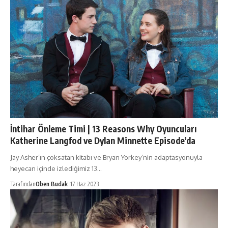
İntihar Önleme Timi | 13 Reasons Why Oyuncuları
Katherine Langfod ve Dylan Minnette Episode’da
Jay Asher’ın çoksatan kitabı ve Bryan Yorkey’nin adaptasyonuyla
heyecan içinde izlediğimiz 13…
Tarafından
Oben Budak
17 Haz 2023