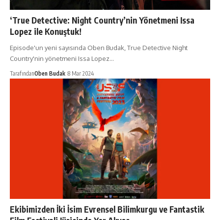
‘True Detective: Night Country’nin Yönetmeni Issa
Lopez ile Konuştuk!
Episode'un yeni sayısında Oben Budak, True Detective Night
Country'nin yönetmeni Issa Lopez…
Tarafından
Oben Budak
8 Mar 2024
Ekibimizden İki İsim Evrensel Bilimkurgu ve Fantastik