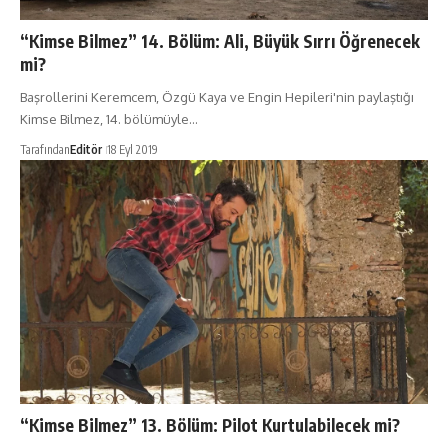
“Kimse Bilmez” 14. Bölüm: Ali, Büyük Sırrı Öğrenecek
mi?
Başrollerini Keremcem, Özgü Kaya ve Engin Hepileri'nin paylaştığı
Kimse Bilmez, 14. bölümüyle…
Tarafından
Editör
18 Eyl 2019
“Kimse Bilmez” 13. Bölüm: Pilot Kurtulabilecek mi?