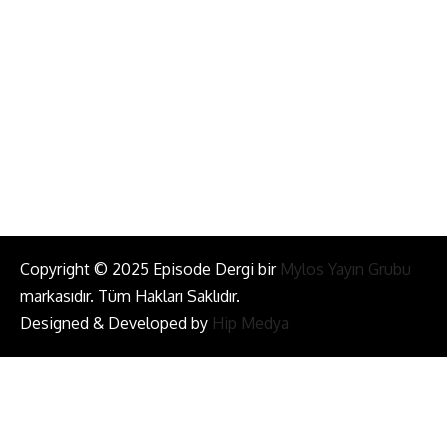
info@episodemag.com
Bizi Takip Et!
Copyright © 2025 Episode Dergi bir
Mylos Yayın Grubu
markasıdır. Tüm Hakları Saklıdır.
Designed & Developed by
Hip Medya