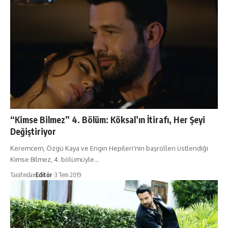
“Kimse Bilmez” 4. Bölüm: Köksal’ın İtirafı, Her Şeyi
Değiştiriyor
Keremcem, Özgü Kaya ve Engin Hepileri'nin başrolleri üstlendiği
Kimse Bilmez, 4. bölümüyle…
Tarafından
Editör
3 Tem 2019