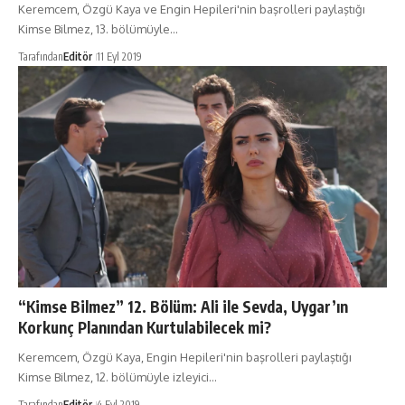
Keremcem, Özgü Kaya ve Engin Hepileri'nin başrolleri paylaştığı
Kimse Bilmez, 13. bölümüyle…
Tarafından
Editör
11 Eyl 2019
“Kimse Bilmez” 12. Bölüm: Ali ile Sevda, Uygar’ın
Korkunç Planından Kurtulabilecek mi?
Keremcem, Özgü Kaya, Engin Hepileri'nin başrolleri paylaştığı
Kimse Bilmez, 12. bölümüyle izleyici…
Tarafından
Editör
4 Eyl 2019