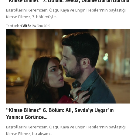
“Kimse Bilmez” 7. Bölüm: Sevda, Ölümle Burun Buruna
Başrollerini Keremcem, Özgü Kaya ve Engin Hepileri'nin paylaştığı
Kimse Bilmez, 7. bölümüyle…
Tarafından
Editör
24 Tem 2019
“Kimse Bilmez” 6. Bölüm: Ali, Sevda’yı Uygar’ın
Yanınca Görünce…
Başrollerini Keremcem, Özgü Kaya ve Engin Hepileri'nin paylaştığı
Kimse Bilmez, bu akşam…