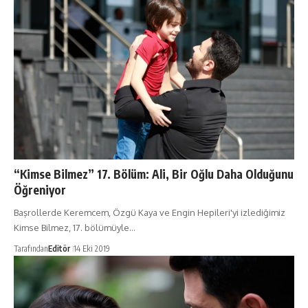
“Kimse Bilmez” 17. Bölüm: Ali, Bir Oğlu Daha Olduğunu
Öğreniyor
Başrollerde Keremcem, Özgü Kaya ve Engin Hepileri'yi izlediğimiz
Kimse Bilmez, 17. bölümüyle…
Tarafından
Editör
14 Eki 2019