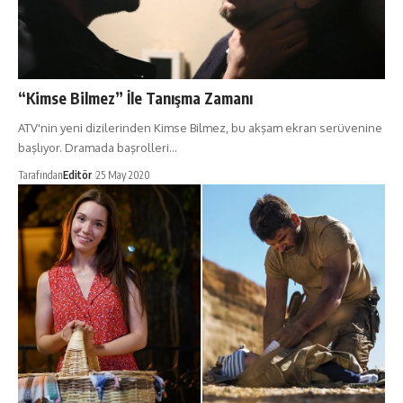
“Kimse Bilmez” İle Tanışma Zamanı
ATV'nin yeni dizilerinden Kimse Bilmez, bu akşam ekran serüvenine
başlıyor. Dramada başrolleri…
Tarafından
Editör
25 May 2020