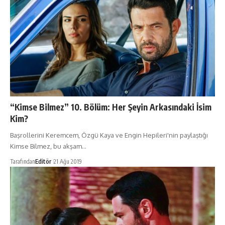
“Kimse Bilmez” 10. Bölüm: Her Şeyin Arkasındaki İsim
Kim?
Başrollerini Keremcem, Özgü Kaya ve Engin Hepileri'nin paylaştığı
Kimse Bilmez, bu akşam…
Tarafından
Editör
21 Ağu 2019