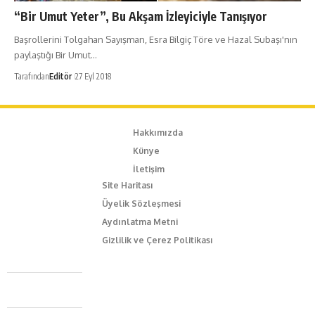
“Bir Umut Yeter”, Bu Akşam İzleyiciyle Tanışıyor
Başrollerini Tolgahan Sayışman, Esra Bilgiç Töre ve Hazal Subaşı'nın
paylaştığı Bir Umut…
Tarafından
Editör
27 Eyl 2018
Hakkımızda
Künye
İletişim
Site Haritası
Üyelik Sözleşmesi
Aydınlatma Metni
Gizlilik ve Çerez Politikası
Caferağa Mah. Dr. Şakir Paşa Sok. No3/A Kadıköy İstanbul
+90 543 345 46 00