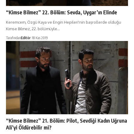
“Kimse Bilmez” 22. Bölüm: Sevda, Uygar’ın Elinde
Keremcem, Özgü Kaya ve Engin Hepileri'nin başrollerde olduğu
Kimse Bilmez, 22. bölümüyle…
Tarafından
Editör
18 Kas 2019
“Kimse Bilmez” 21. Bölüm: Pilot, Sevdiği Kadın Uğruna
Ali’yi Öldürebilir mi?