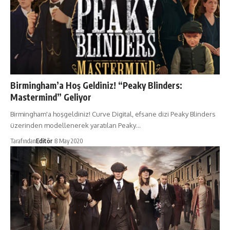
Birmingham’a Hoş Geldiniz! “Peaky Blinders:
Mastermind” Geliyor
Birmingham'a hoşgeldiniz! Curve Digital, efsane dizi Peaky Blinders
üzerinden modellenerek yaratılan Peaky…
Tarafından
Editör
8 May 2020