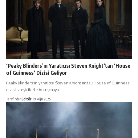
‘Peaky Blinders’ın Yaratıcısı Steven Knight’tan ‘House
of Guinness’ Dizisi Geliyor
Peaky Blinders'ın yaratıcısı Steven Knight imzalı House of Guinness
dizisi izleyicilerle buluşmaya…
Tarafından
Editör
19 Ağu 2025