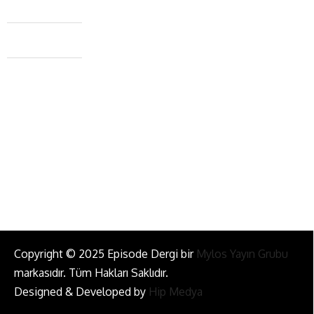
Caferağa Mah. Dr. Şakir Paşa Sok. No3/A Kadıköy İstanbul
+90 543 345 46 00
info@episodemag.com
Bizi Takip Et!
Copyright © 2025 Episode Dergi bir
Mylos Yayın Grubu
markasıdır. Tüm Hakları Saklıdır.
Designed & Developed by
Hip Medya