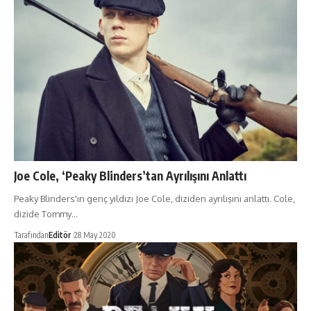
Joe Cole, ‘Peaky Blinders’tan Ayrılışını Anlattı
Peaky Blinders'ın genç yıldızı Joe Cole, diziden ayrılışını anlattı. Cole,
dizide Tommy…
Tarafından
Editör
28 May 2020