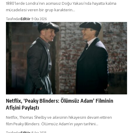
1880’lerde Londra’nın acımasız Doğu Yakası’nda hayatta kalma
mücadelesi veren bir grup karakterin…
Tarafından
Editör
9 Oca 2026
Netflix, ‘Peaky Blinders: Ölümsüz Adam’ Filminin
Afişini Paylaştı
Netflix, Thomas Shelby ve ailesinin hikayesini devam ettiren
film Peaky Blinders: Ölümsüz Adam’ın yayın tarihini…
Tarafından
Editör
8 Ara 2025