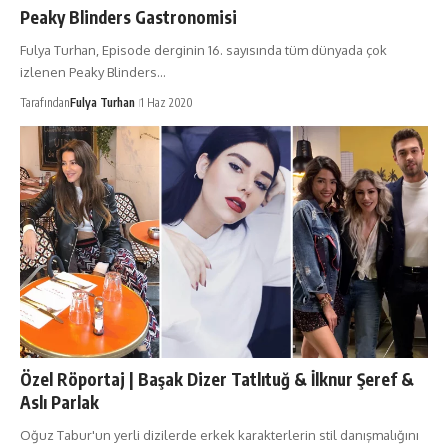
Peaky Blinders Gastronomisi
Fulya Turhan, Episode derginin 16. sayısında tüm dünyada çok
izlenen Peaky Blinders…
Tarafından
Fulya Turhan
1 Haz 2020
Özel Röportaj | Başak Dizer Tatlıtuğ & İlknur Şeref &
Aslı Parlak
Oğuz Tabur'un yerli dizilerde erkek karakterlerin stil danışmalığını