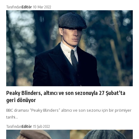
Tarafından
Editör
10 Mar 2022
Peaky Blinders, altıncı ve son sezonuyla 27 Şubat’ta
geri dönüyor
BBC draması “Peaky Blinders” altıncı ve son sezonu için bir prömiyer
tarihi…
Tarafından
Editör
15 Şub 2022