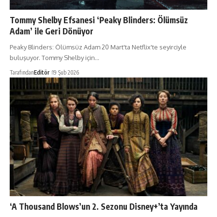
Tommy Shelby Efsanesi ‘Peaky Blinders: Ölümsüz
Adam’ ile Geri Dönüyor
Peaky Blinders: Ölümsüz Adam 20 Mart'ta Netflix'te seyirciyle
buluşuyor. Tommy Shelby için…
Tarafından
Editör
19 Şub 2026
‘A Thousand Blows’un 2. Sezonu Disney+’ta Yayında