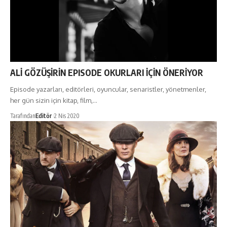
ALİ GÖZÜŞİRİN EPISODE OKURLARI İÇİN ÖNERİYOR
Episode yazarları, editörleri, oyuncular, senaristler, yönetmenler,
her gün sizin için kitap, film,…
Tarafından
Editör
2 Nis 2020