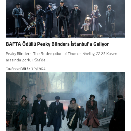
BAFTA Ödüllü Peaky Blinders İstanbul’a Geliyor
Peaky Blinders: The Redemption of Thomas Shelby, 22-25 Kasım
arasında Zorlu PSM’de…
Tarafından
Editör
3 Eyl 2024