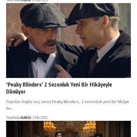
‘Peaky Blinders’ 2 Sezonluk Yeni Bir Hikâyeyle
Dönüyor
Popüler İngiliz suç serisi Peaky Blinders, 2 sezonluk yeni bir hikâye
ile…
Tarafından
Editör
3 Eki 2025