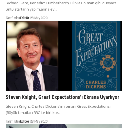
Richard Gere, Benedict Cumberbatch, Olivia Colman gibi dünyaca
ünlü starların yapımlarına ev…
Tarafından
Editör
28 May 2020
Steven Knight, Great Expectations’ı Ekrana Uyarlıyor
Steven Knight, Charles Dickens'ın romanı Great Expectations'ı
(Büyük Umutlar) BBC ile birlikte…
Tarafından
Editör
28 May 2020