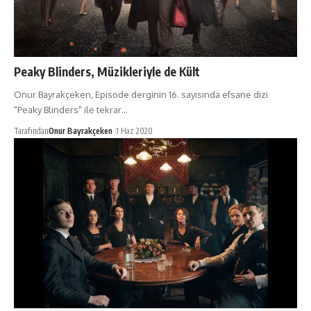
Peaky Blinders, Müzikleriyle de Kült
Onur Bayrakçeken, Episode derginin 16. sayısında efsane dizi
"Peaky Blinders" ile tekrar…
Tarafından
Onur Bayrakçeken
1 Haz 2020