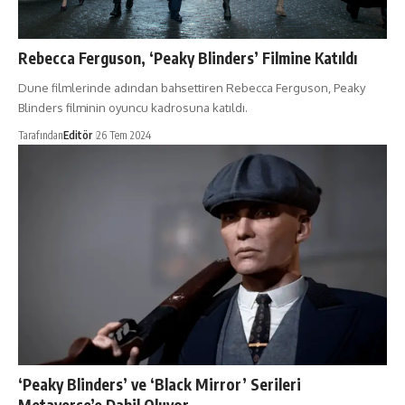
Rebecca Ferguson, ‘Peaky Blinders’ Filmine Katıldı
Dune filmlerinde adından bahsettiren Rebecca Ferguson, Peaky
Blinders filminin oyuncu kadrosuna katıldı.
Tarafından
Editör
26 Tem 2024
‘Peaky Blinders’ ve ‘Black Mirror’ Serileri