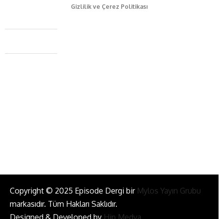
Gizlilik ve Çerez Politikası
Caferağa Mah. Dr. Şakir Paşa Sok. No3/A Kadıköy İstanbul
+90 543 345 46 00
info@episodemag.com
Bizi Takip Et!
Copyright © 2025 Episode Dergi bir
Mylos Yayın Grubu
markasıdır. Tüm Hakları Saklıdır.
Designed & Developed by
Hip Medya