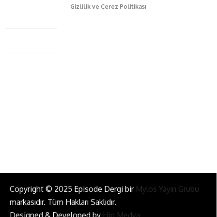
Gizlilik ve Çerez Politikası
Caferağa Mah. Dr. Şakir Paşa Sok. No3/A Kadıköy İstanbul
+90 543 345 46 00
info@episodemag.com
Bizi Takip Et!
Copyright © 2025 Episode Dergi bir
Mylos Yayın Grubu
markasıdır. Tüm Hakları Saklıdır.
Designed & Developed by
Hip Medya