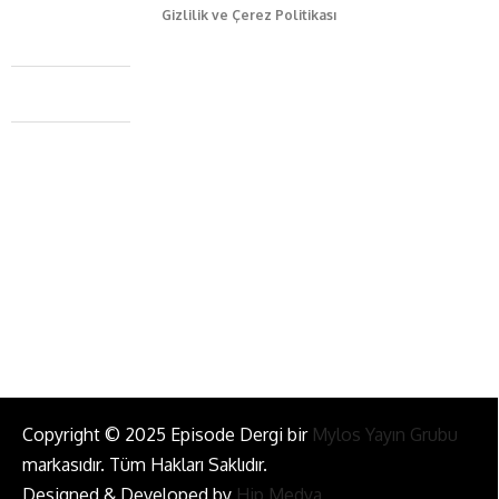
Gizlilik ve Çerez Politikası
Caferağa Mah. Dr. Şakir Paşa Sok. No3/A Kadıköy İstanbul
+90 543 345 46 00
info@episodemag.com
Bizi Takip Et!
Copyright © 2025 Episode Dergi bir
Mylos Yayın Grubu
markasıdır. Tüm Hakları Saklıdır.
Designed & Developed by
Hip Medya