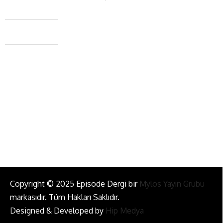
Caferağa Mah. Dr. Şakir Paşa Sok. No3/A Kadıköy İstanbul
+90 543 345 46 00
info@episodemag.com
Bizi Takip Et!
Copyright © 2025 Episode Dergi bir
Mylos Yayın Grubu
markasıdır. Tüm Hakları Saklıdır.
Designed & Developed by
Hip Medya