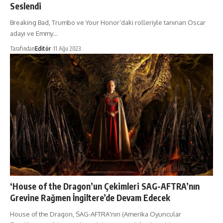
Seslendi
Breaking Bad, Trumbo ve Your Honor’daki rolleriyle tanınan Oscar
adayı ve Emmy…
Tarafından
Editör
11 Ağu 2023
‘House of the Dragon’un Çekimleri SAG-AFTRA’nın
Grevine Rağmen İngiltere’de Devam Edecek
House of the Dragon, SAG-AFTRA'nın (Amerika Oyuncular