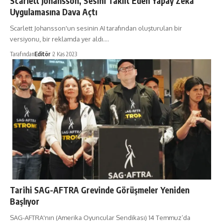
Scarlett Johansson, Sesini Taklit Eden Yapay Zeka
Uygulamasına Dava Açtı
Scarlett Johansson'un sesinin AI tarafından oluşturulan bir
versiyonu, bir reklamda yer aldı.…
Tarafından
Editör
2 Kas 2023
Tarihi SAG-AFTRA Grevinde Görüşmeler Yeniden
Başlıyor
SAG-AFTRA'nın (Amerika Oyuncular Sendikası) 14 Temmuz’da