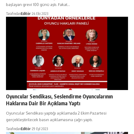
başlayan grevi 100 günü aştı. Fakat…
Tarafından
Editör
24 Eki 2023
Oyuncular Sendikası, Seslendirme Oyuncularının
Haklarına Dair Bir Açıklama Yaptı
Oyuncular Sendikası yaptığı açıklamada 2 Ekim Pazartesi
gerçekleştirilecek basın açıklamasına çağrı yaptı.
Tarafından
Editör
29 Eyl 2023