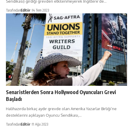
Sendikası) girdiği grevden etkilenmeyerek İngiltere’de…
Tarafından
Editör
14 Tem 2023
Senaristlerden Sonra Hollywood Oyuncuları Grevi
Başladı
Halihazırda birkaç aydır grevde olan Amerika Yazarlar Birliği’ne
desteklerini açıklayan Oyuncu Sendikası,…
Tarafından
Editör
11 Ağu 2023