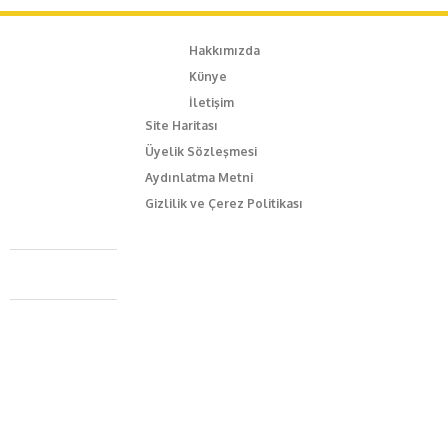
Hakkımızda
Künye
İletişim
Site Haritası
Üyelik Sözleşmesi
Aydınlatma Metni
Gizlilik ve Çerez Politikası
Caferağa Mah. Dr. Şakir Paşa Sok. No3/A Kadıköy İstanbul
+90 543 345 46 00
info@episodemag.com