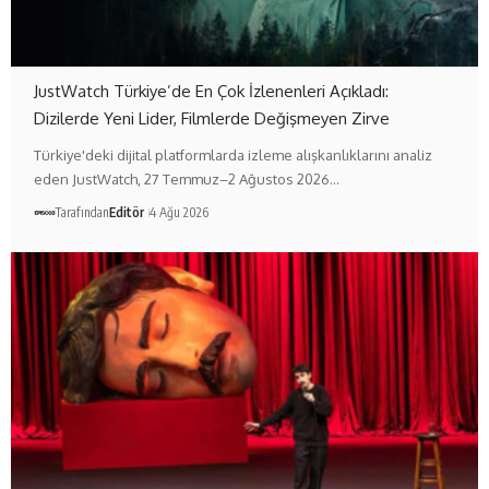
JustWatch Türkiye’de En Çok İzlenenleri Açıkladı:
Dizilerde Yeni Lider, Filmlerde Değişmeyen Zirve
Türkiye'deki dijital platformlarda izleme alışkanlıklarını analiz
eden JustWatch, 27 Temmuz–2 Ağustos 2026…
Tarafından
Editör
4 Ağu 2026