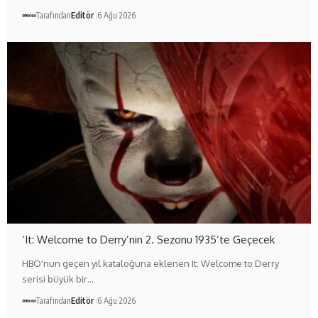
Tarafından
Editör
6 Ağu 2026
‘It: Welcome to Derry’nin 2. Sezonu 1935’te Geçecek
HBO'nun geçen yıl kataloğuna eklenen It: Welcome to Derry
serisi büyük bir…
Tarafından
Editör
6 Ağu 2026