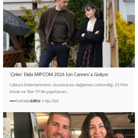
‘Çirkin’ Ekibi MIPCOM 2026 İçin Cannes’a Gidiyor
Calinos Entertainment, uluslararası dağıtımını üstlendiği, 25 Film
imzalı ve Star TV'de yayınlanan…
Tarafından
Editör
5 Ağu 2026