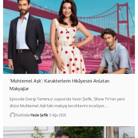
‘Muhtemel Aşk’: Karakterlerin Hikâyesini Anlatan
Makyajlar
Episode Dergi Temmuz sayısında Yasin Şefik, Show TV'nin yeni
dizisi Muhtemel Aşk'taki makyaj tercihlerini inceliyor.…
Tarafından
Yasin Şefik
5 Ağu 2026