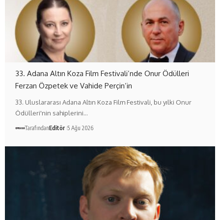
33. Adana Altın Koza Film Festivali’nde Onur Ödülleri
Ferzan Özpetek ve Vahide Perçin’in
33. Uluslararası Adana Altın Koza Film Festivali, bu yılki Onur
Ödülleri'nin sahiplerini…
Tarafından
Editör
5 Ağu 2026