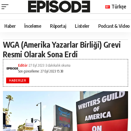
Türkçe
Haber
İnceleme
Röportaj
Listeler
Podcast & Video
WGA (Amerika Yazarlar Birliği) Grevi
Resmi Olarak Sona Erdi
Editör
27 Eyl 2023
3 dakikalık okuma
Son güncelleme: 27 Eyl 2023 15:38
HABERLER