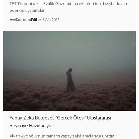
TRT 1'in yeni dizisi Evlilik Güzeldir'in çekimleri tüm hızıyla devam
ederken, yapımdan…
Tarafından
Editör
6 Ağu 2026
Yapay Zekâ Belgeseli ‘Gerçek Ötesi’ Uluslararası
Seyirciye Hazırlanıyor
Alkan Avcıoğlu'nun tamamı yapay zekâ araçlarıyla ürettiği