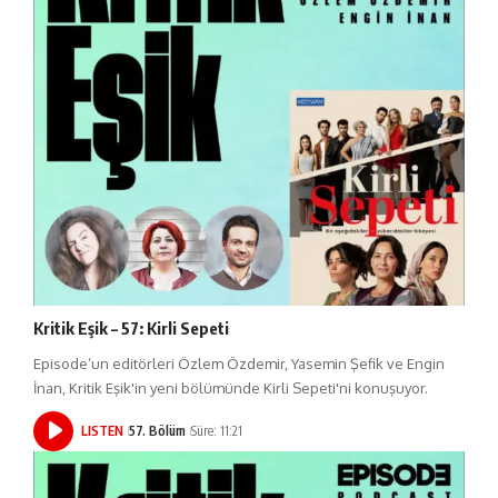
Kritik Eşik – 57: Kirli Sepeti
Episode’un editörleri Özlem Özdemir, Yasemin Şefik ve Engin
İnan, Kritik Eşik'in yeni bölümünde Kirli Sepeti'ni konuşuyor.
LISTEN
57. Bölüm
Süre: 11:21