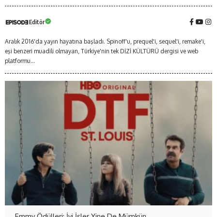
Editör
Aralık 2016'da yayın hayatına başladı. Spinoff'u, prequel'i, sequel'i, remake'i,
eşi benzeri muadili olmayan, Türkiye'nin tek DİZİ KÜLTÜRÜ dergisi ve web
platformu...
Emmy Ödülleri: İyi İşler Yine De Mümkün