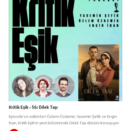
Kritik Eşik – 56: Dilek Taşı
Episode’un editörleri Özlem Özdemir, Yasemin Şefik ve Engin
İnan, Kritik Eşik'in yeni bölümünde Dilek Taşı dizisini konuşuyor.