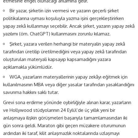
etmesine engel olunacağı anlamına gelir.
Bir yazar, şirketin izin vermesi ve yazarın geçerli şirket
politikalarına uyması koşuluyla yazma işini gerçekleştirirken
yapay zekâ kullanmayı seçebilir. Ancak şirket, yazarın yapay zekâ
yazılımı (örn. ChatGPT) kullanmasını zorunlu kılamaz.
Şirket, yazara verilen herhangi bir materyalin yapay zekâ
tarafından üretilip üretilmediğini veya yapay zekâ tarafından
oluşturulan materyali kapsayıp kapsamadığını yazara
açıklamakla yükümlüdür.
WGA, yazarların materyallerinin yapay zekâyı eğitmek için
kullanılmasının MBA veya diğer yasalar tarafından yasaklandığını
savunma hakkını saklı tutar.
Grevi sona erdirme yönünde oybirliğiyle alınan karar, yazarların
ve Hollywood stüdyolarının 24 Eylül’de üç yıllık yeni bir
anlaşmaya ilişkin görüşmeleri başarıyla tamamlamasından iki
gün sonra geldi. Maraton gibi geçen müzakere oturumunun
ardından iki taraf, kilit anlaşmazlık noktalarında uzlaşmayı