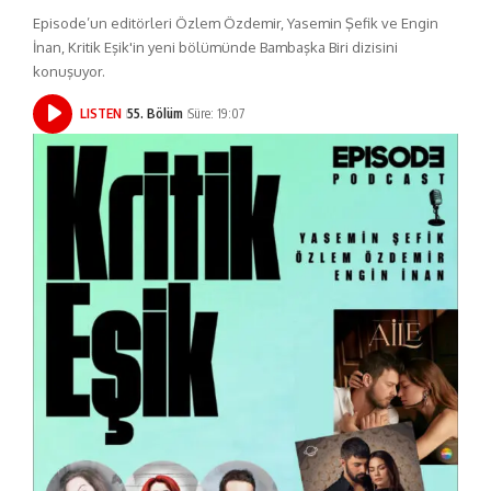
Episode’un editörleri Özlem Özdemir, Yasemin Şefik ve Engin
İnan, Kritik Eşik'in yeni bölümünde Bambaşka Biri dizisini
konuşuyor.
LISTEN
55. Bölüm
Süre: 19:07