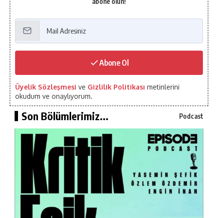
abone olun!
Abone Ol
Üyelik Sözleşmesi
ve
Gizlilik Politikası
metinlerini
okudum ve onaylıyorum.
Son Bölümlerimiz...
Podcast