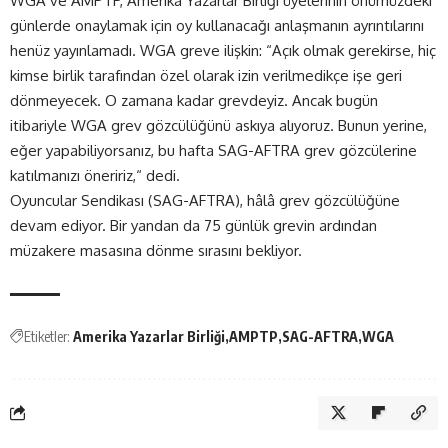
WGA ve AMPTP, Amerika Yazarlar Birliği üyelerinin önümüzdeki
günlerde onaylamak için oy kullanacağı anlaşmanın ayrıntılarını
henüz yayınlamadı. WGA greve ilişkin: “Açık olmak gerekirse, hiç
kimse birlik tarafından özel olarak izin verilmedikçe işe geri
dönmeyecek. O zamana kadar grevdeyiz. Ancak bugün
itibariyle WGA grev gözcülüğünü askıya alıyoruz. Bunun yerine,
eğer yapabiliyorsanız, bu hafta SAG-AFTRA grev gözcülerine
katılmanızı öneririz,“ dedi.
Oyuncular Sendikası (SAG-AFTRA), hâlâ grev gözcülüğüne
devam ediyor. Bir yandan da 75 günlük grevin ardından
müzakere masasına dönme sırasını bekliyor.
Etiketler:
Amerika Yazarlar Birliği
AMPTP
SAG-AFTRA
WGA