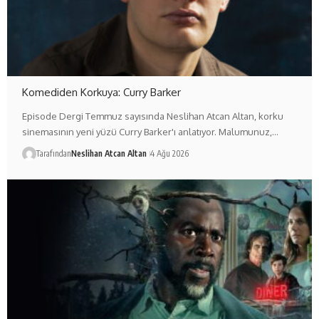
Komediden Korkuya: Curry Barker
Episode Dergi Temmuz sayısında Neslihan Atcan Altan, korku
sinemasının yeni yüzü Curry Barker'ı anlatıyor. Malumunuz,…
Tarafından
Neslihan Atcan Altan
4 Ağu 2026