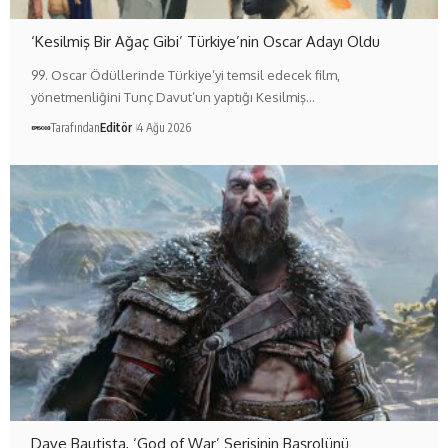
‘Kesilmiş Bir Ağaç Gibi’ Türkiye’nin Oscar Adayı Oldu
99. Oscar Ödüllerinde Türkiye’yi temsil edecek film,
yönetmenliğini Tunç Davut’un yaptığı Kesilmiş…
Tarafından
Editör
4 Ağu 2026
Dave Bautista, ‘God of War’ Serisinin Başrolünü