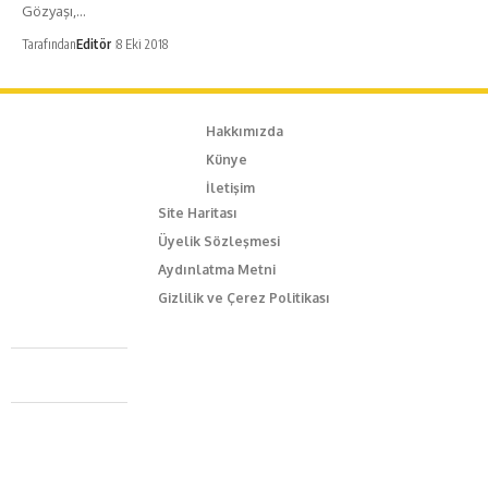
Gözyaşı,…
Tarafından
Editör
8 Eki 2018
Hakkımızda
Künye
İletişim
Site Haritası
Üyelik Sözleşmesi
Aydınlatma Metni
Gizlilik ve Çerez Politikası
Caferağa Mah. Dr. Şakir Paşa Sok. No3/A Kadıköy İstanbul
+90 543 345 46 00
info@episodemag.com