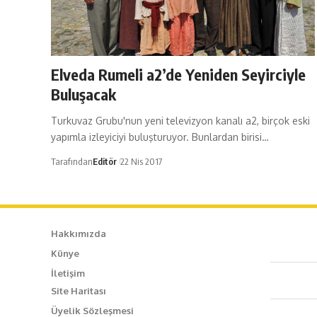
Elveda Rumeli a2’de Yeniden Seyirciyle
Buluşacak
Turkuvaz Grubu'nun yeni televizyon kanalı a2, birçok eski
yapımla izleyiciyi buluşturuyor. Bunlardan birisi…
Tarafından
Editör
22 Nis 2017
Hakkımızda
Künye
Caf
İletişim
Site Haritası
+90
Üyelik Sözleşmesi