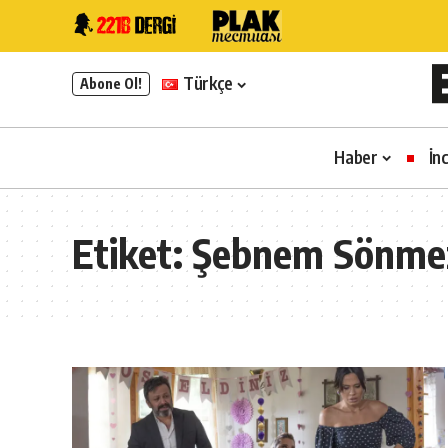
Türkçe
Abone Ol!
Haber
İn
Etiket:
Şebnem Sönme