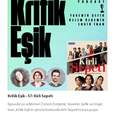
Kritik Eşik – 57: Kirli Sepeti
Episode’un editörleri Özlem Özdemir, Yasemin Şefik ve Engin
İnan, Kritik Eşik'in yeni bölümünde Kirli Sepeti'ni konuşuyor.