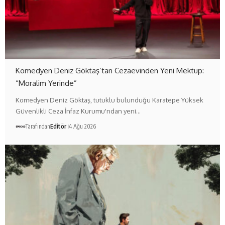
Komedyen Deniz Göktaş’tan Cezaevinden Yeni Mektup:
“Moralim Yerinde”
Komedyen Deniz Göktaş, tutuklu bulunduğu Karatepe Yüksek
Güvenlikli Ceza İnfaz Kurumu'ndan yeni…
Tarafından
Editör
4 Ağu 2026