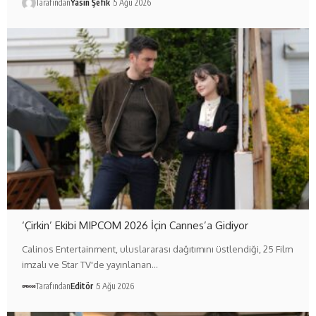
Tarafından
Yasin Şefik
5 Ağu 2026
‘Çirkin’ Ekibi MIPCOM 2026 İçin Cannes’a Gidiyor
Calinos Entertainment, uluslararası dağıtımını üstlendiği, 25 Film
imzalı ve Star TV'de yayınlanan…
Tarafından
Editör
5 Ağu 2026