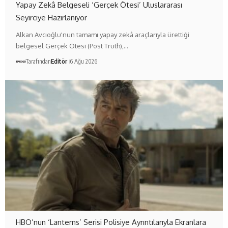
Yapay Zekâ Belgeseli ‘Gerçek Ötesi’ Uluslararası
Seyirciye Hazırlanıyor
Alkan Avcıoğlu'nun tamamı yapay zekâ araçlarıyla ürettiği
belgesel Gerçek Ötesi (Post Truth),…
Tarafından
Editör
6 Ağu 2026
HBO’nun ‘Lanterns’ Serisi Polisiye Ayrıntılarıyla Ekranlara