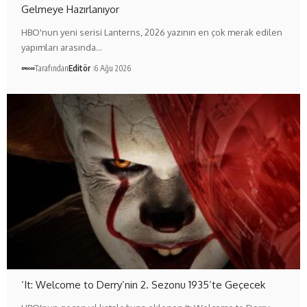
Gelmeye Hazırlanıyor
HBO'nun yeni serisi Lanterns, 2026 yazının en çok merak edilen
yapımları arasında…
Tarafından
Editör
6 Ağu 2026
‘It: Welcome to Derry’nin 2. Sezonu 1935’te Geçecek