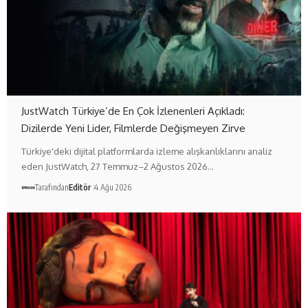
JustWatch Türkiye’de En Çok İzlenenleri Açıkladı:
Dizilerde Yeni Lider, Filmlerde Değişmeyen Zirve
Türkiye'deki dijital platformlarda izleme alışkanlıklarını analiz
eden JustWatch, 27 Temmuz–2 Ağustos 2026…
Tarafından
Editör
4 Ağu 2026