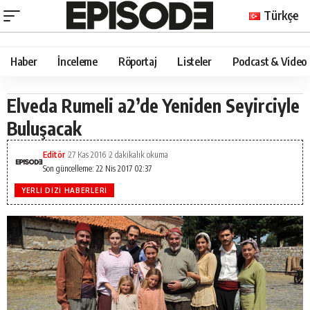
Türkçe
Haber
İnceleme
Röportaj
Listeler
Podcast & Video
Elveda Rumeli a2’de Yeniden Seyirciyle
Buluşacak
Editör
27 Kas 2016
2 dakikalık okuma
Son güncelleme: 22 Nis 2017 02:37
YERLI DIZI HABERLERI