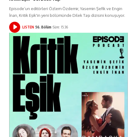
Episode’un editörleri Özlem Özdemir, Yasemin Şefik ve Engin
İnan, Kritik Eşik'in yeni bölümünde Dilek Taşı dizisini konuşuyor.
LISTEN
56. Bölüm
Süre: 15:36