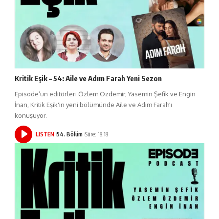
Kritik Eşik – 54: Aile ve Adım Farah Yeni Sezon
Episode’un editörleri Özlem Özdemir, Yasemin Şefik ve Engin
İnan, Kritik Eşik'in yeni bölümünde Aile ve Adım Farah'ı
konuşuyor.
LISTEN
54. Bölüm
Süre: 18:18