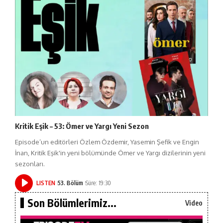
Kritik Eşik – 53: Ömer ve Yargı Yeni Sezon
Episode’un editörleri Özlem Özdemir, Yasemin Şefik ve Engin
İnan, Kritik Eşik'in yeni bölümünde Ömer ve Yargı dizilerinin yeni
sezonları.
LISTEN
53. Bölüm
Süre: 19:30
Son Bölümlerimiz...
Video