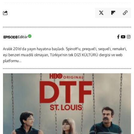
Editör
Aralık 2016'da yayın hayatına başladı. Spinoff'u, prequel'i, sequel'i, remake'i,
eşi benzeri muadili olmayan, Türkiye'nin tek DİZİ KÜLTÜRÜ dergisi ve web
platformu...