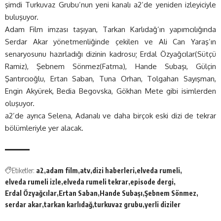
şimdi Turkuvaz Grubu’nun yeni kanalı a2’de yeniden izleyiciyle
buluşuyor.
Adam Film imzası taşıyan, Tarkan Karlıdağ’ın yapımcılığında
Serdar Akar yönetmenliğinde çekilen ve Ali Can Yaraş’ın
senaryosunu hazırladığı dizinin kadrosu; Erdal Özyağcılar(Sütçü
Ramiz), Şebnem Sönmez(Fatma), Hande Subaşı, Gülçin
Şantırcıoğlu, Ertan Saban, Tuna Orhan, Tolgahan Sayışman,
Engin Akyürek, Bedia Begovska, Gökhan Mete gibi isimlerden
oluşuyor.
a2’de ayrıca Selena, Adanalı ve daha birçok eski dizi de tekrar
bölümleriyle yer alacak.
Etiketler:
a2
adam film
atv
dizi haberleri
elveda rumeli
elveda rumeli izle
elveda rumeli tekrar
episode dergi
Erdal Özyağcılar
Ertan Saban
Hande Subaşı
Şebnem Sönmez
serdar akar
tarkan karlıdağ
turkuvaz grubu
yerli diziler