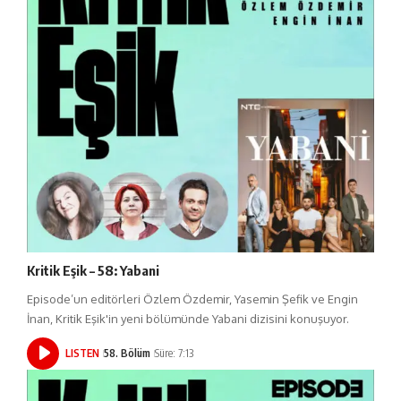
Kritik Eşik – 58: Yabani
Episode’un editörleri Özlem Özdemir, Yasemin Şefik ve Engin
İnan, Kritik Eşik'in yeni bölümünde Yabani dizisini konuşuyor.
LISTEN
58. Bölüm
Süre: 7:13