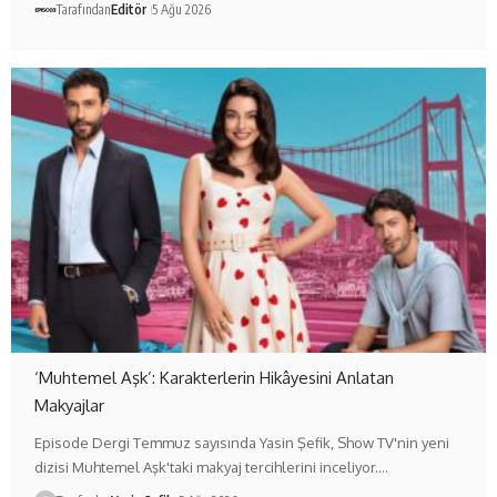
Tarafından
Editör
5 Ağu 2026
‘Muhtemel Aşk’: Karakterlerin Hikâyesini Anlatan
Makyajlar
Episode Dergi Temmuz sayısında Yasin Şefik, Show TV'nin yeni
dizisi Muhtemel Aşk'taki makyaj tercihlerini inceliyor.…