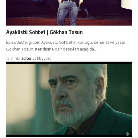
Ayaküstü Sohbet | Gökhan Tosun
EpisodeDergi.com Ayaküstü Sohbet'in konuğu, senarist ve yazar
Gökhan Tosun. Kendisine dair detayları aşağıda…
Tarafından
Editör
25 May 2020