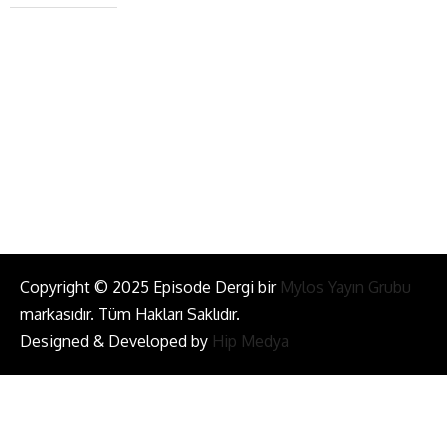
+90 543 345 46 00
info@episodemag.com
Bizi Takip Et!
Copyright © 2025 Episode Dergi bir
Mylos Yayın Grubu
markasıdır. Tüm Hakları Saklıdır.
Designed & Developed by
Hip Medya