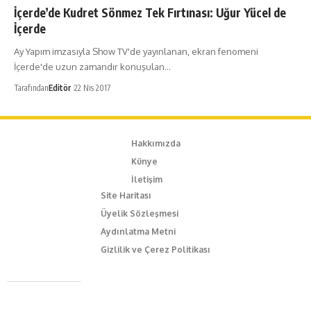
İçerde’de Kudret Sönmez Tek Fırtınası: Uğur Yücel de
İçerde
Ay Yapım imzasıyla Show TV'de yayınlanan, ekran fenomeni
İçerde'de uzun zamandır konuşulan…
Tarafından
Editör
22 Nis 2017
Hakkımızda
Künye
İletişim
Site Haritası
Üyelik Sözleşmesi
Aydınlatma Metni
Gizlilik ve Çerez Politikası
Caferağa Mah. Dr. Şakir Paşa Sok. No3/A Kadıköy İstanbul