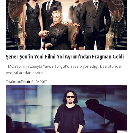
Şener Şen’in Yeni Filmi Yol Ayrımı’ndan Fragman Geldi
TMC Yapım imzasıyla Yavuz Turgul'un yazıp yönettiği, başrolünde
yedi yıl aradan sonra…
Tarafından
Editör
21 Eyl 2017