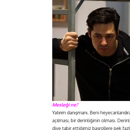
Mesleği ne?
Yatırım danışmanı. Beni heyecanlandıra
açılması, bir derinliğinin olması. Deri
diye tabir ettiğimiz başrollere pek fazl