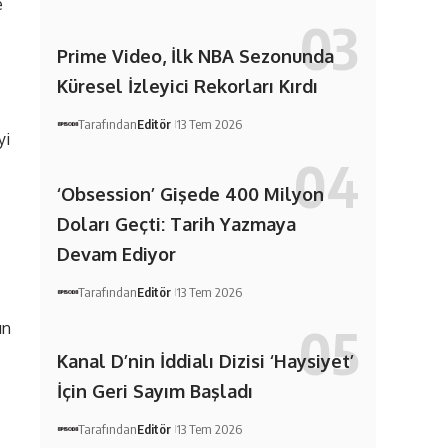
e
Prime Video, İlk NBA Sezonunda
Küresel İzleyici Rekorları Kırdı
Tarafından
Editör
13 Tem 2026
yi
‘Obsession’ Gişede 400 Milyon
Doları Geçti: Tarih Yazmaya
Devam Ediyor
Tarafından
Editör
13 Tem 2026
ın
Kanal D’nin İddialı Dizisi ‘Haysiyet’
İçin Geri Sayım Başladı
Tarafından
Editör
13 Tem 2026