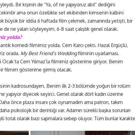
ydi. Bir kişinin de “Ya, of ne yapıyoruz abi!” dediğini
kinilir ama onun özellikle set ekibinden kimsenin kalbini
Çok büyük bir iddia 6 haftada film çekmek, zamanında yetişti, bir
e de ne yalan söyleyeyim, 6-8 saat çalıştık genel olarak.
niz yolda?
antik komedi filmimiz yolda. Cem Karcı çekti. Hazal Ergüçlü,
riz orada.
My Best Friend’s Wedding
filminin uyarlaması.
 5 Ocak’ta Cem Yılmaz’la filmimiz gösterime giriyor. Benim
bir filmim gösterime girmiş olacak.
isinin kadrosundayım. Benim ilk 2-3 bölümde yoğun bir rolüm
 yapıyor diyecek seyirci. Genel olarak dört kadın üzerine
 Daha önce plaza insanı çok oynamadım ama patron, takım
daha psikolojik bir derinliği var. Adamın sürekli başka sorunları
ilgili total olarak bazı sapmalara sebep oluyor. Tüm bunlar karakte