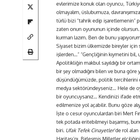
evlerimize konuk olan oyuncu, Türkiye’
olmayalım, üslubumuza, davranışımız
türlü bizi “tahrik edip işaretlemenin
zaten onun oyununun içinde olursun.
kurman lazım. Ben de bunu yapıyorum,
Siyaset bizim ülkemizde bireyler için
işlerden…” “Gençliğinin kıymetini bil,
Apolitikliğin makbul sayıldığı bir orta
bir şey olmadığını bilen ve buna göre
düşündüğümüzde, politik tercihlerini d
medya sektöründeyseniz… Hele de oyu
bir oyuncuysanız… Kendinizi ifade etme
edilmenize yol açabilir. Bunu göze al
İşte o cesur oyunculardan biri Mert Fı
tek potada eritebilmeyi başarmış, bun
biri.
Ufak Tefek Cinayetler
‘de rol alan
Haritası’nı, Birleşmiş Milletler elçiliğ