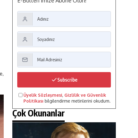
E-Bülten'imize Abone Olun!
e,
Subscribe
Üyelik Sözleşmesi
,
Gizlilik ve Güvenlik
Politikası
bilgilendirme metinlerini okudum.
Çok Okunanlar