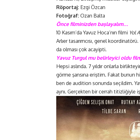
Röportaj:
Ezgi Özcan
Fotoğraf:
Ozan Balta
Önce filminizden başlayalım…
10 Kasım’da Yavuz Hoca’nın filmi
Yol A
Arlıer tasarımcısı, genel koordinatörü
da olması çok acayipti.
Yavuz Turgul mu belirleyici oldu fi
Hepsi aslında. 7 yıldır onlarla birli
görme şansına eriştim. Fakat bunun hi
ben de audition sonunda seçildim. Yav
aynı. Gerçekten bir cerrah titizliğiyle i