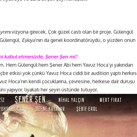
yrımı
vizyona girecek. Çok güzel castı olan bir proje. Gülengül
. Gülengül,
Eşkıya
‘nın da genel koordinatörüydü, o yüzden onun
lmi kabul etmenizde, Şener Şen mi?
kteyim. Hem Gülengül hem Şener Abi hem Yavuz Hoca’yı yakından
çbir etkisi yok çünkü Yavuz Hoca ciddi bir audition yaptı herkes
uz Hoca’nın kendi çocuklarına, çevresine, herkese dair duruşu
şini yapıyor, liyakatı her şeyin üstünde tutuyor.