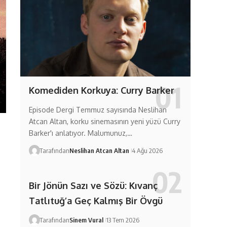
Komediden Korkuya: Curry Barker
Episode Dergi Temmuz sayısında Neslihan
Atcan Altan, korku sinemasının yeni yüzü Curry
Barker'ı anlatıyor. Malumunuz,…
Tarafından
Neslihan Atcan Altan
4 Ağu 2026
Bir Jönün Sazı ve Sözü: Kıvanç
Tatlıtuğ’a Geç Kalmış Bir Övgü
Tarafından
Sinem Vural
13 Tem 2026