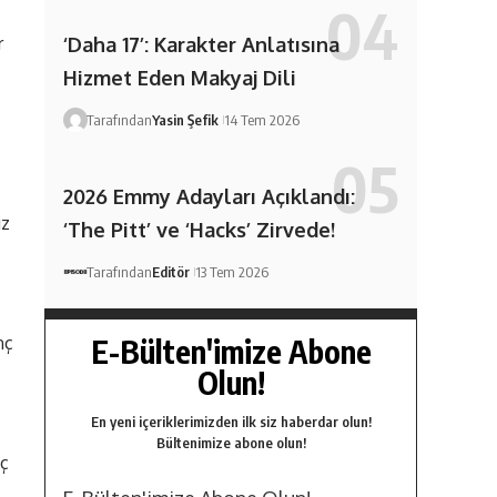
‘Daha 17’: Karakter Anlatısına
r
Hizmet Eden Makyaj Dili
Tarafından
Yasin Şefik
14 Tem 2026
2026 Emmy Adayları Açıklandı:
ız
‘The Pitt’ ve ‘Hacks’ Zirvede!
Tarafından
Editör
13 Tem 2026
E-Bülten'imize Abone
nç
Olun!
En yeni içeriklerimizden ilk siz haberdar olun!
Bültenimize abone olun!
aç