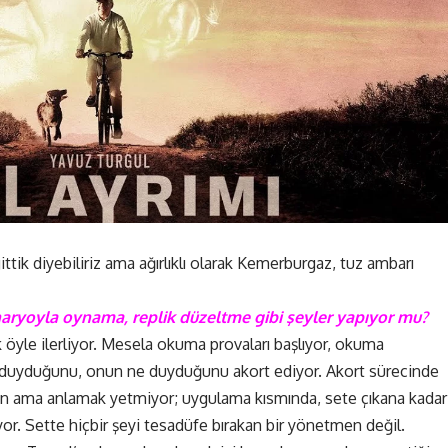
ittik diyebiliriz ama ağırlıklı olarak Kemerburgaz, tuz ambarı
naryoyla oynama, replik düzeltme gibi şeyler yapıyor mu?
 öyle ilerliyor. Mesela okuma provaları başlıyor, okuma
 duyduğunu, onun ne duyduğunu akort ediyor. Akort sürecinde
sun ama anlamak yetmiyor; uygulama kısmında, sete çıkana kadar
r. Sette hiçbir şeyi tesadüfe bırakan bir yönetmen değil.