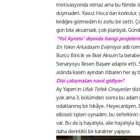
motivasyonda olmaz ama bu filmde öyle
duymadım. Yavuz Hoca’dan korkulur, çe
kırdığını görmedim ki zorlu bir setti. 
gün bile aksamadı, çok planlıydı. Günd
“Yol Ayrımı” dışında hangi projeleri
En Yakın Arkadaşım Evleniyor
adlı rom
Burcu Biricik ve İlker Aksum’la berabe
Senaryoyu İlksen Başarır adapte etti.
aslında kasım ayından itibaren her ay 
Dizi çalışmaları nasıl gidiyor?
Ay Yapım’ın
Ufak Tefek Cinayetler
diz
yok ama 3. bölümden sonra bu adam ne
odaklanmış bir hikâye. Heyecanlıyım.
elbiseli tipleri oynadım, bu seferkinin 
var. Bu da iş hayatıyla, aile hayatıyla 
daha derinlikli bir karakter yapıyor.