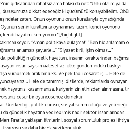
nin gidişatından rahatsız ama bakışı da net: “Ünlü olalım ya da
a, duruşumuza dikkat edeceğiz ki gücümüzü koruyabilelim. Öbü
” peşindeler zaten. Onun oyununu onun kurallarıyla oynadığında
 Oyunun senin kurallarınla oynanması lazım, kendi oyununu
 kendi hayatımı kuruyorum.”[/highlight]
 sakıncalı şeydir. “Aman politikaya bulaşma!” “Ben hiç anlamam o
 uğraşma anlamsız şeylerle…” “Siyaset kirli, işim olmaz…”
mda, politikliğin gündelik hayattan, insanın karakterinden bağıms
 yaşayan insan sayısı maalesef az. ülke gündemindeki baskıyı
ışa vurabilmek artık bir lüks. Ve pek tabii cesaret işi… Hele de
ncuysanız… Hele de tanınmış, dizilerde, reklamlarda oynayan
k hayatınızı kazanmanıza, kariyerinizin elinizden alınmasına, li
ıyorsanız cesur bir oyuncusunuz demektir.
rat. Üretkenliği, politik duruşu, sosyal sorumluluğu ve yeteneği
u da gündelik hayatına yedirebilmiş nadir sektör insanlarından
 Mert Fırat’la yaklaşan filmlerini, sosyal sorumluluk projesi İhtiy
ini, tiyatroyu ve daha birçok şeyi konuştuk.