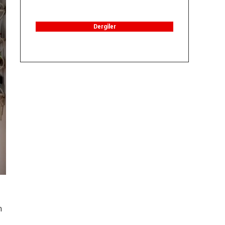
Dergiler
n