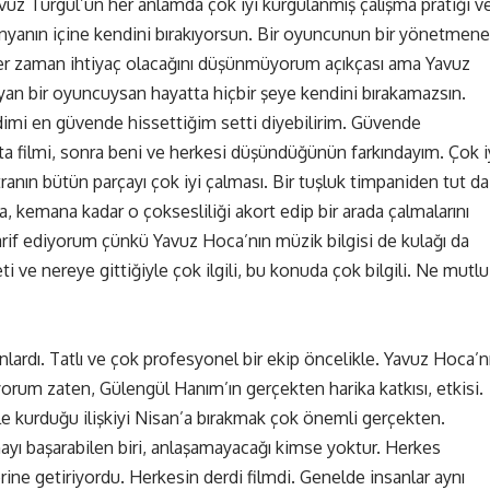
uz Turgul’un her anlamda çok iyi kurgulanmış çalışma pratiği v
nyanın içine kendini bırakıyorsun. Bir oyuncunun bir yönetmene
 her zaman ihtiyaç olacağını düşünmüyorum açıkçası ama Yavuz
an bir oyuncuysan hayatta hiçbir şeye kendini bırakamazsın.
endimi en güvende hissettiğim setti diyebilirim. Güvende
a filmi, sonra beni ve herkesi düşündüğünün farkındayım. Çok i
stranın bütün parçayı çok iyi çalması. Bir tuşluk timpaniden tut da
ya, kemana kadar o çoksesliliği akort edip bir arada çalmalarını
rif ediyorum çünkü Yavuz Hoca’nın müzik bilgisi de kulağı da
i ve nereye gittiğiyle çok ilgili, bu konuda çok bilgili. Ne mutlu
nlardı. Tatlı ve çok profesyonel bir ekip öncelikle. Yavuz Hoca’n
orum zaten, Gülengül Hanım’ın gerçekten harika katkısı, etkisi.
e kurduğu ilişkiyi Nisan’a bırakmak çok önemli gerçekten.
rmayı başarabilen biri, anlaşamayacağı kimse yoktur. Herkes
rine getiriyordu. Herkesin derdi filmdi. Genelde insanlar aynı