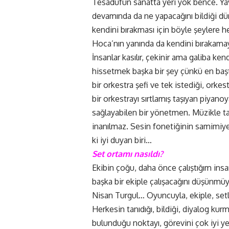
Tesadüfün sanatta yeri yok bence. Yav
devamında da ne yapacağını bildiği dü
kendini bırakması için böyle şeylere
Hoca’nın yanında da kendini bırakamay
İnsanlar kasılır, çekinir ama galiba k
hissetmek başka bir şey çünkü en başt
bir orkestra şefi ve tek istediği, orke
bir orkestrayı sırtlamış taşıyan piyano
sağlayabilen bir yönetmen. Müzikle ta
inanılmaz. Sesin fonetiğinin samimiyet
ki iyi duyan biri…
Set ortamı nasıldı?
Ekibin çoğu, daha önce çalıştığım insa
başka bir ekiple çalışacağını düşünmüy
Nisan Turgul… Oyuncuyla, ekiple, setl
Herkesin tanıdığı, bildiği, diyalog ku
bulunduğu noktayı, görevini çok iyi ye