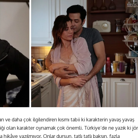
n ve daha çok ilgilendiren kısmı tabii ki karakterin yavaş yavaş
nliği olan karakter oynamak çok önemli. Türkiye’de ne yazık ki jö
a hikâye yazılmıyor. Onlar dursun, tatlı tatlı baksın, fazla