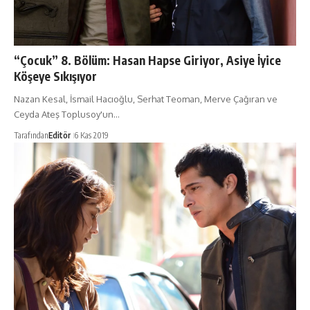
“Çocuk” 8. Bölüm: Hasan Hapse Giriyor, Asiye İyice
Köşeye Sıkışıyor
Nazan Kesal, İsmail Hacıoğlu, Serhat Teoman, Merve Çağıran ve
Ceyda Ateş Toplusoy'un…
Tarafından
Editör
6 Kas 2019