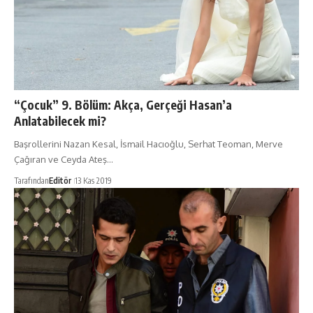
“Çocuk” 9. Bölüm: Akça, Gerçeği Hasan’a
Anlatabilecek mi?
Başrollerini Nazan Kesal, İsmail Hacıoğlu, Serhat Teoman, Merve
Çağıran ve Ceyda Ateş…
Tarafından
Editör
13 Kas 2019