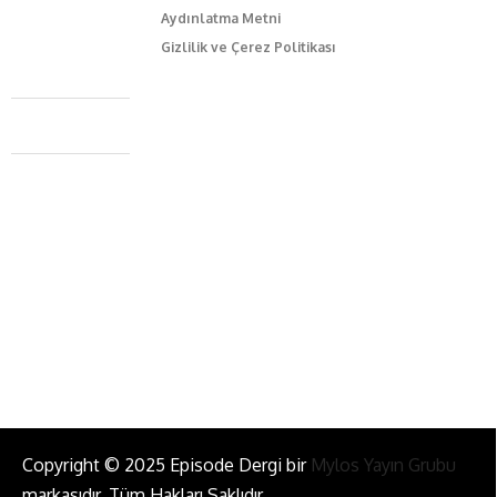
Aydınlatma Metni
Gizlilik ve Çerez Politikası
Caferağa Mah. Dr. Şakir Paşa Sok. No3/A Kadıköy İstanbul
+90 543 345 46 00
info@episodemag.com
Bizi Takip Et!
Copyright © 2025 Episode Dergi bir
Mylos Yayın Grubu
markasıdır. Tüm Hakları Saklıdır.