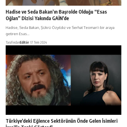
Hadise ve Seda Bakan’ın Başrolde Olduğu “Esas
Oğlan” Dizisi Yakında GAİN’de
Hadise, Seda Bakan, Şükrü Özyıldız ve Serhat Teoman'ı bir araya
getiren Esas…
Tarafından
Editör
17 Tem 2024
Türkiye’deki Eğlence Sektörünün Önde Gelen İsimleri