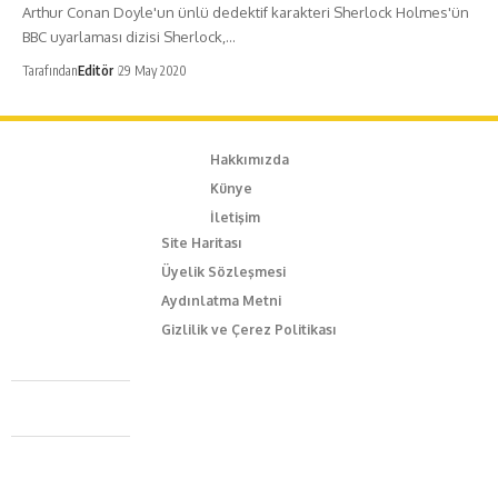
Arthur Conan Doyle'un ünlü dedektif karakteri Sherlock Holmes'ün
BBC uyarlaması dizisi Sherlock,…
Tarafından
Editör
29 May 2020
Hakkımızda
Künye
İletişim
Site Haritası
Üyelik Sözleşmesi
Aydınlatma Metni
Gizlilik ve Çerez Politikası
Caferağa Mah. Dr. Şakir Paşa Sok. No3/A Kadıköy İstanbul
+90 543 345 46 00
info@episodemag.com