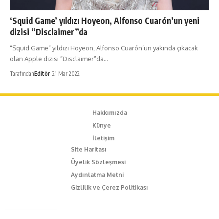
‘Squid Game’ yıldızı Hoyeon, Alfonso Cuarón’un yeni
dizisi “Disclaimer”da
“Squid Game” yıldızı Hoyeon, Alfonso Cuarón’un yakında çıkacak
olan Apple dizisi “Disclaimer”da…
Tarafından
Editör
21 Mar 2022
Hakkımızda
Künye
İletişim
Site Haritası
Üyelik Sözleşmesi
Aydınlatma Metni
Gizlilik ve Çerez Politikası
Caferağa Mah. Dr. Şakir Paşa Sok. No3/A Kadıköy İstanbul