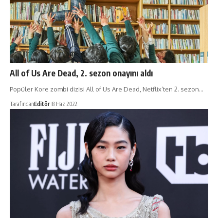
All of Us Are Dead, 2. sezon onayını aldı
Popüler Kore zombi dizisi All of Us Are Dead, Netflix’ten 2. sezon…
Tarafından
Editör
8 Haz 2022