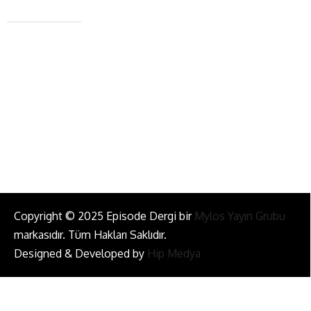
+90 543 345 46 00
info@episodemag.com
Bizi Takip Et!
Copyright © 2025 Episode Dergi bir
Mylos Yayın Grubu
markasıdır. Tüm Hakları Saklıdır.
Designed & Developed by
Hip Medya