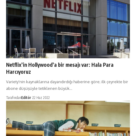
Netflix’in Hollywood’a bir mesajı var: Hala Para
Harcıyoruz
Variety'nin kaynaklarına dayandırdığı haberine göre; ilk çeyrekte bir
abone düşüşüyle tetiklenen büyük…
Tarafından
Editör
22 Haz 2022