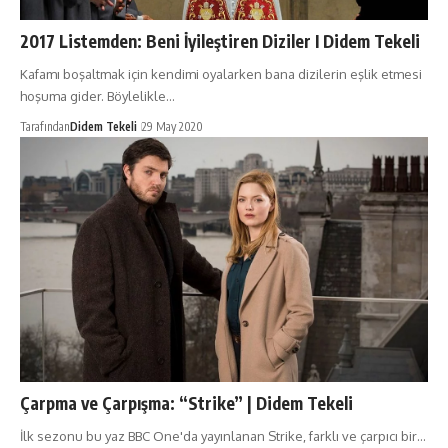
2017 Listemden: Beni İyileştiren Diziler I Didem Tekeli
Kafamı boşaltmak için kendimi oyalarken bana dizilerin eşlik etmesi
hoşuma gider. Böylelikle…
Tarafından
Didem Tekeli
29 May 2020
Çarpma ve Çarpışma: “Strike” | Didem Tekeli
İlk sezonu bu yaz BBC One'da yayınlanan Strike, farklı ve çarpıcı bir…