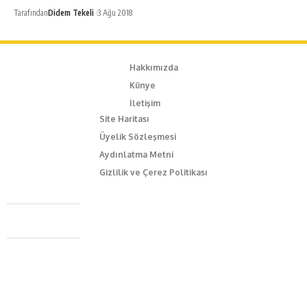
Tarafından
Didem Tekeli
3 Ağu 2018
Hakkımızda
Künye
İletişim
Site Haritası
Üyelik Sözleşmesi
Aydınlatma Metni
Gizlilik ve Çerez Politikası
Caferağa Mah. Dr. Şakir Paşa Sok. No3/A Kadıköy İstanbul
+90 543 345 46 00
info@episodemag.com