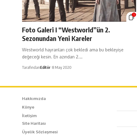
1
Foto Galeri I “Westworld”ün 2.
Sezonundan Yeni Kareler
Westworld hayranları çok bekledi ama bu bekleyişe
değeceği kesin. En azından 2.…
Tarafından
Editör
8 May 2020
Hakkımızda
Künye
Caf
İletişim
Site Haritası
+90
Üyelik Sözleşmesi