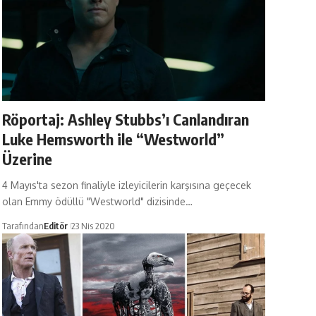
Röportaj: Ashley Stubbs’ı Canlandıran
Luke Hemsworth ile “Westworld”
Üzerine
4 Mayıs'ta sezon finaliyle izleyicilerin karşısına geçecek
olan Emmy ödüllü "Westworld" dizisinde…
Tarafından
Editör
23 Nis 2020