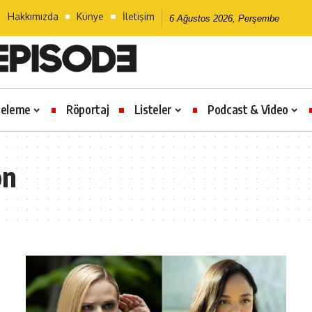
Hakkımızda
Künye
İletişim
6 Ağustos 2026, Perşembe
celeme
Röportaj
Listeler
Podcast & Video
on