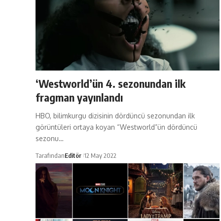
‘Westworld’ün 4. sezonundan ilk
fragman yayınlandı
HBO, bilimkurgu dizisinin dördüncü sezonundan ilk
görüntüleri ortaya koyan “Westworld”ün dördüncü
sezonu…
Tarafından
Editör
12 May 2022