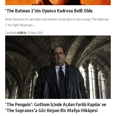
‘The Batman 2’nin Oyuncu Kadrosu Belli Oldu
Matt Reeves'in yeniden yönetmen koltuğuna oturacağı The Batman
2 ile ilgili heyecan…
Tarafından
Editör
15 May 2026
‘The Penguin’: Gotham İçinde Açılan Farklı Kapılar ve
‘The Sopranos’a Göz Kırpan Bir Mafya Hikâyesi