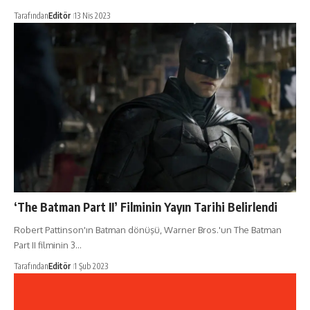
Tarafından
Editör
13 Nis 2023
‘The Batman Part II’ Filminin Yayın Tarihi Belirlendi
Robert Pattinson'ın Batman dönüşü, Warner Bros.'un The Batman
Part II filminin 3…
Tarafından
Editör
1 Şub 2023