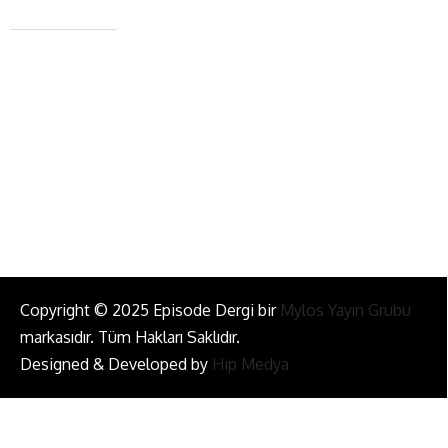
+90 543 345 46 00
info@episodemag.com
Bizi Takip Et!
Copyright © 2025 Episode Dergi bir
Mylos Yayın Grubu
markasıdır. Tüm Hakları Saklıdır.
Designed & Developed by
Hip Medya