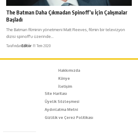
The Batman Daha Çıkmadan Spinoff’u İçin Çalışmalar
Başladı
The Batman filminin yönetmeni Matt Reeves, filmin bir televizyon
dizisi spinoff'u üzerinde…
Tarafından
Editör
11 Tem 2020
Hakkımızda
Künye
İletişim
Site Haritası
Üyelik Sözleşmesi
Aydınlatma Metni
Gizlilik ve Çerez Politikası
Caferağa Mah. Dr. Şakir Paşa Sok. No3/A Kadıköy İstanbul