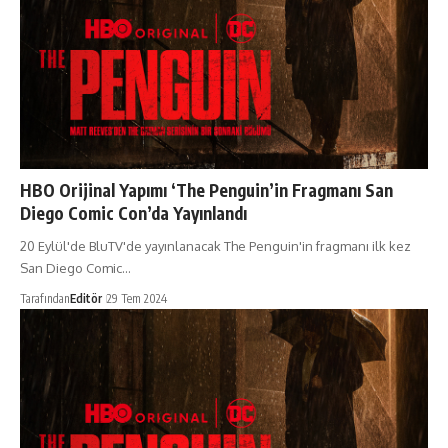
HBO Orijinal Yapımı ‘The Penguin’in Fragmanı San
Diego Comic Con’da Yayınlandı
20 Eylül'de BluTV'de yayınlanacak The Penguin'in fragmanı ilk kez
San Diego Comic…
Tarafından
Editör
29 Tem 2024