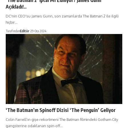
‘The Batman 2’ İptal Mi Ediliyor? James Gunn
Açıkladı!..
DC'nin CEO'su James Gunn, son zamanlarda The Batman 2 ile ilgili
hiçbir…
Tarafından
Editör
29 Oca 2024
‘The Batman’ın Spinoff Dizisi ‘The Penguin’ Geliyor
Colin Farrell'ın gişe rekortmeni The Batman filmindeki Gotham City
gangsterine odaklanan spin-off…