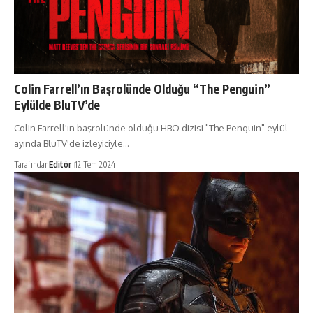
Colin Farrell’ın Başrolünde Olduğu “The Penguin”
Eylülde BluTV’de
Colin Farrell'ın başrolünde olduğu HBO dizisi "The Penguin" eylül
ayında BluTV'de izleyiciyle…
Tarafından
Editör
12 Tem 2024