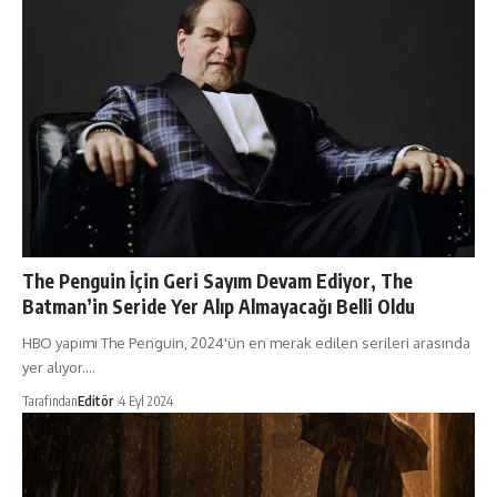
The Penguin İçin Geri Sayım Devam Ediyor, The
Batman’in Seride Yer Alıp Almayacağı Belli Oldu
HBO yapımı The Penguin, 2024'ün en merak edilen serileri arasında
yer alıyor.…
Tarafından
Editör
4 Eyl 2024