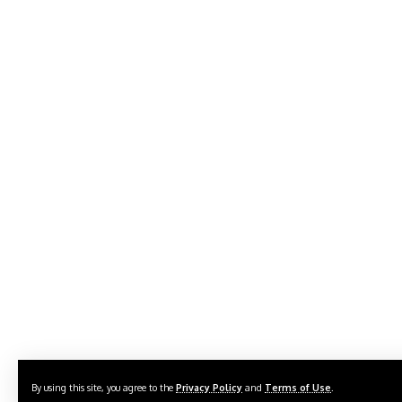
By using this site, you agree to the
Privacy Policy
and
Terms of Use
.