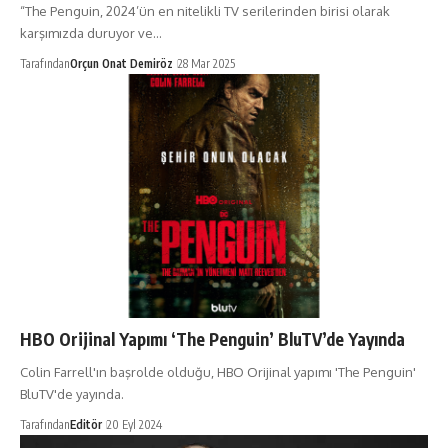
“The Penguin, 2024’ün en nitelikli TV serilerinden birisi olarak
karşımızda duruyor ve…
Tarafından
Orçun Onat Demiröz
28 Mar 2025
HBO Orijinal Yapımı ‘The Penguin’ BluTV’de Yayında
Colin Farrell'ın başrolde olduğu, HBO Orijinal yapımı 'The Penguin'
BluTV'de yayında.
Tarafından
Editör
20 Eyl 2024