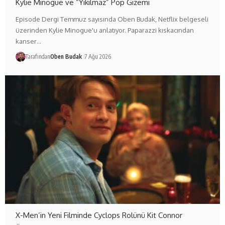
Kylie Minogue ve “Yıkılmaz” Pop Gizemi
Episode Dergi Temmuz sayısında Oben Budak, Netflix belgeseli
üzerinden Kylie Minogue'u anlatıyor. Paparazzi kıskacından
kanser…
Tarafından
Oben Budak
7 Ağu 2026
X-Men’in Yeni Filminde Cyclops Rolünü Kit Connor