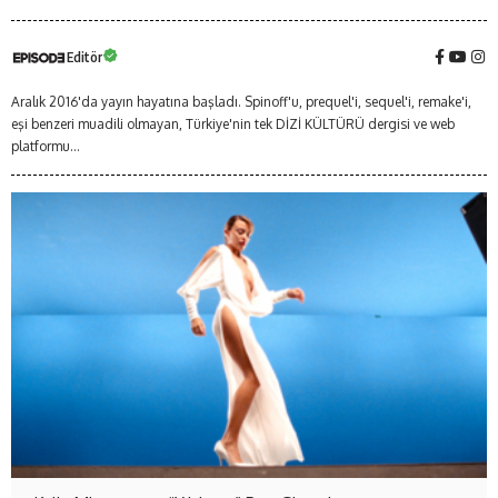
Editör
Aralık 2016'da yayın hayatına başladı. Spinoff'u, prequel'i, sequel'i, remake'i,
eşi benzeri muadili olmayan, Türkiye'nin tek DİZİ KÜLTÜRÜ dergisi ve web
platformu...