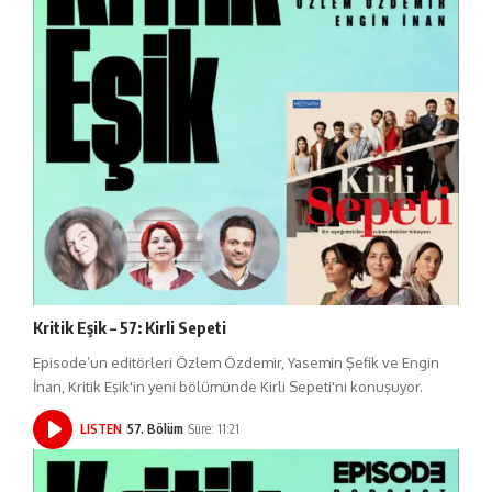
Kritik Eşik – 57: Kirli Sepeti
Episode’un editörleri Özlem Özdemir, Yasemin Şefik ve Engin
İnan, Kritik Eşik'in yeni bölümünde Kirli Sepeti'ni konuşuyor.
LISTEN
57. Bölüm
Süre: 11:21