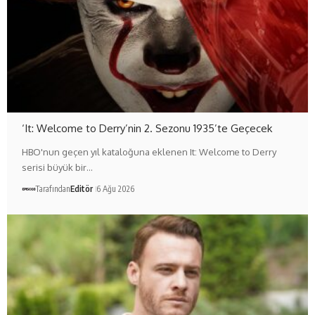
‘It: Welcome to Derry’nin 2. Sezonu 1935’te Geçecek
HBO'nun geçen yıl kataloğuna eklenen It: Welcome to Derry
serisi büyük bir…
Tarafından
Editör
6 Ağu 2026