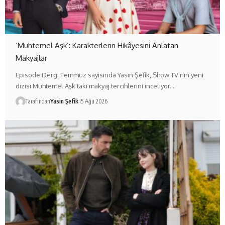
‘Muhtemel Aşk’: Karakterlerin Hikâyesini Anlatan
Makyajlar
Episode Dergi Temmuz sayısında Yasin Şefik, Show TV'nin yeni
dizisi Muhtemel Aşk'taki makyaj tercihlerini inceliyor.…
Tarafından
Yasin Şefik
5 Ağu 2026