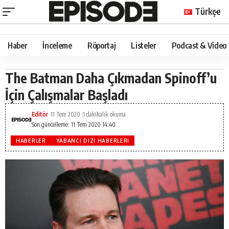
Türkçe
Haber
İnceleme
Röportaj
Listeler
Podcast & Video
The Batman Daha Çıkmadan Spinoff’u
İçin Çalışmalar Başladı
Editör
11 Tem 2020
1 dakikalık okuma
Son güncelleme: 11 Tem 2020 14:40
HABERLER
YABANCI DIZI HABERLERI