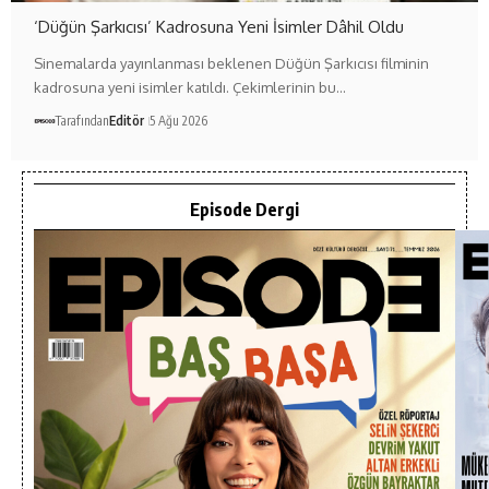
‘Düğün Şarkıcısı’ Kadrosuna Yeni İsimler Dâhil Oldu
Sinemalarda yayınlanması beklenen Düğün Şarkıcısı filminin
kadrosuna yeni isimler katıldı. Çekimlerinin bu…
Tarafından
Editör
5 Ağu 2026
Episode Dergi