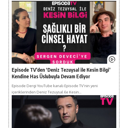
Episode TV’den ‘Deniz Tezuysal ile Kesin Bilgi’
Kendine Has Üslubuyla Devam Ediyor
Episode Dergi YouTube kanalı Episode TV’nin yeni
içeriklerinden Deniz Tezuysal ile Kesin…