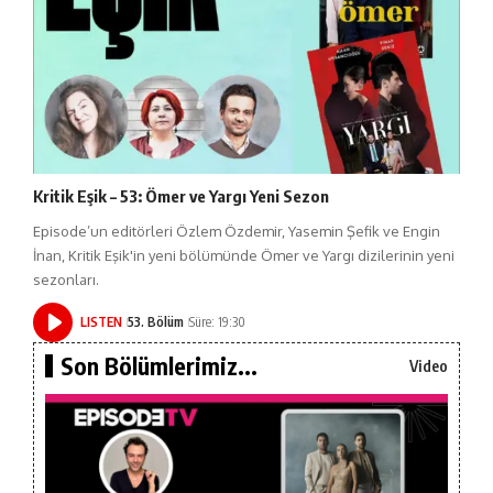
Kritik Eşik – 53: Ömer ve Yargı Yeni Sezon
Episode’un editörleri Özlem Özdemir, Yasemin Şefik ve Engin
İnan, Kritik Eşik'in yeni bölümünde Ömer ve Yargı dizilerinin yeni
sezonları.
LISTEN
53. Bölüm
Süre: 19:30
Son Bölümlerimiz...
Video