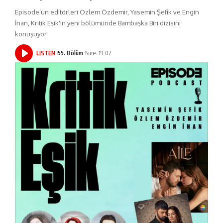
Episode’un editörleri Özlem Özdemir, Yasemin Şefik ve Engin
İnan, Kritik Eşik'in yeni bölümünde Bambaşka Biri dizisini
konuşuyor.
LISTEN
55. Bölüm
Süre: 19:07