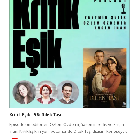
Kritik Eşik – 56: Dilek Taşı
Episode’un editörleri Özlem Özdemir, Yasemin Şefik ve Engin
İnan, Kritik Eşik'in yeni bölümünde Dilek Taşı dizisini konuşuyor.