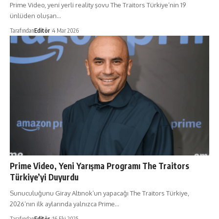
Prime Video, yeni yerli reality şovu The Traitors Türkiye’nin 19
ünlüden oluşan…
Tarafından
Editör
4 Mar 2026
Prime Video, Yeni Yarışma Programı The Traitors
Türkiye’yi Duyurdu
Sunuculuğunu Giray Altınok’un yapacağı The Traitors Türkiye,
2026’nın ilk aylarında yalnızca Prime…
Tarafından
Editör
16 Eki 2025