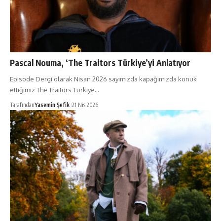
Pascal Nouma, ‘The Traitors Türkiye’yi Anlatıyor
Episode Dergi olarak Nisan 2026 sayımızda kapağımızda konuk
ettiğimiz The Traitors Türkiye…
Tarafından
Yasemin Şefik
21 Nis 2026