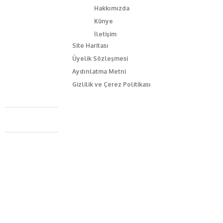
Hakkımızda
Künye
İletişim
Site Haritası
Üyelik Sözleşmesi
Aydınlatma Metni
Gizlilik ve Çerez Politikası
Caferağa Mah. Dr. Şakir Paşa Sok. No3/A Kadıköy İstanbul
+90 543 345 46 00
info@episodemag.com
Bizi Takip Et!