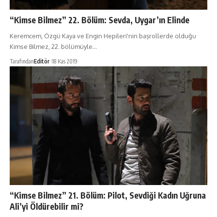
“Kimse Bilmez” 22. Bölüm: Sevda, Uygar’ın Elinde
Keremcem, Özgü Kaya ve Engin Hepileri'nin başrollerde olduğu
Kimse Bilmez, 22. bölümüyle…
Tarafından
Editör
18 Kas 2019
“Kimse Bilmez” 21. Bölüm: Pilot, Sevdiği Kadın Uğruna
Ali’yi Öldürebilir mi?