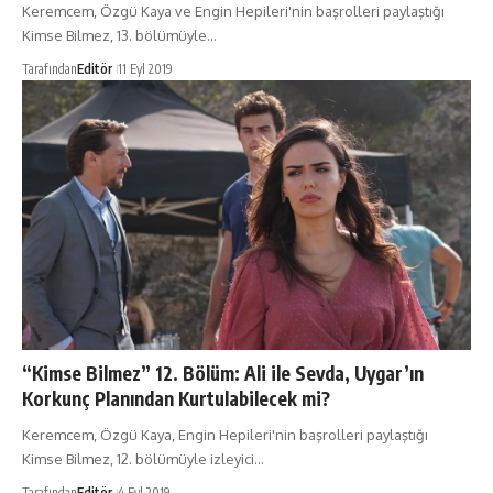
Keremcem, Özgü Kaya ve Engin Hepileri'nin başrolleri paylaştığı
Kimse Bilmez, 13. bölümüyle…
Tarafından
Editör
11 Eyl 2019
“Kimse Bilmez” 12. Bölüm: Ali ile Sevda, Uygar’ın
Korkunç Planından Kurtulabilecek mi?
Keremcem, Özgü Kaya, Engin Hepileri'nin başrolleri paylaştığı
Kimse Bilmez, 12. bölümüyle izleyici…
Tarafından
Editör
4 Eyl 2019