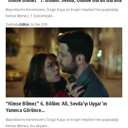
“Kimse Bilmez” 7. Bölüm: Sevda, Ölümle Burun Buruna
Başrollerini Keremcem, Özgü Kaya ve Engin Hepileri'nin paylaştığı
Kimse Bilmez, 7. bölümüyle…
Tarafından
Editör
24 Tem 2019
“Kimse Bilmez” 6. Bölüm: Ali, Sevda’yı Uygar’ın
Yanınca Görünce…
Başrollerini Keremcem, Özgü Kaya ve Engin Hepileri'nin paylaştığı
Kimse Bilmez, bu akşam…