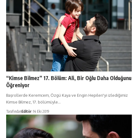
“Kimse Bilmez” 17. Bölüm: Ali, Bir Oğlu Daha Olduğunu
Öğreniyor
Başrollerde Keremcem, Özgü Kaya ve Engin Hepileri'yi izlediğimiz
Kimse Bilmez, 17. bölümüyle…
Tarafından
Editör
14 Eki 2019