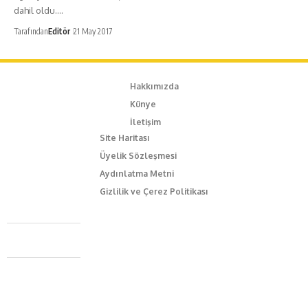
dahil oldu.…
Tarafından
Editör
21 May 2017
Hakkımızda
Künye
İletişim
Site Haritası
Üyelik Sözleşmesi
Aydınlatma Metni
Gizlilik ve Çerez Politikası
Caferağa Mah. Dr. Şakir Paşa Sok. No3/A Kadıköy İstanbul
+90 543 345 46 00
info@episodemag.com