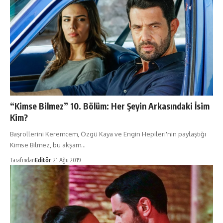
“Kimse Bilmez” 10. Bölüm: Her Şeyin Arkasındaki İsim
Kim?
Başrollerini Keremcem, Özgü Kaya ve Engin Hepileri'nin paylaştığı
Kimse Bilmez, bu akşam…
Tarafından
Editör
21 Ağu 2019