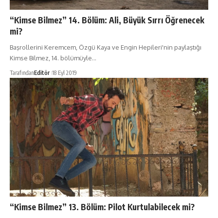
“Kimse Bilmez” 14. Bölüm: Ali, Büyük Sırrı Öğrenecek
mi?
Başrollerini Keremcem, Özgü Kaya ve Engin Hepileri'nin paylaştığı
Kimse Bilmez, 14. bölümüyle…
Tarafından
Editör
18 Eyl 2019
“Kimse Bilmez” 13. Bölüm: Pilot Kurtulabilecek mi?