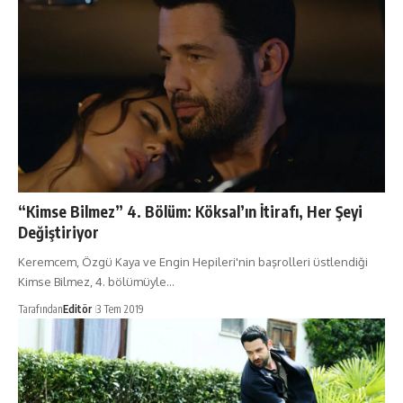
“Kimse Bilmez” 4. Bölüm: Köksal’ın İtirafı, Her Şeyi
Değiştiriyor
Keremcem, Özgü Kaya ve Engin Hepileri'nin başrolleri üstlendiği
Kimse Bilmez, 4. bölümüyle…
Tarafından
Editör
3 Tem 2019