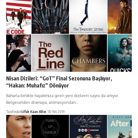
Nisan Dizileri: “GoT” Final Sezonuna Başlıyor,
“Hakan: Muhafız” Dönüyor
Baharla birlikte hayatımıza giren yeni dizilerin sayısı da artıyor.
Belgeselden dramaya, animasyondan…
Tarafından
Ufuk Kaan Altın
30 Nis 2019