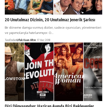
20 Unutulmaz Dizinin, 20 Unutulmaz Jenerik Şarkısı
Bir döneme damga vurmuş diziler, sadece oyuncuları, yönetmenleri
ve yapımcılarıyla hatırlanmıyor. O…
Tarafından
Ufuk Kaan Altın
17 Haz 2018
Dizi Dünyasından: Haziran Ayında Bizi Bekleyenler,