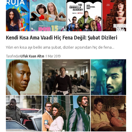
Kendi Kısa Ama Vaadi Hiç Fena Değil: Şubat Dizileri
Yılın en kısa ayı belki ama şubat, diziler açısından hiç de fena…
Tarafından
Ufuk Kaan Altın
1 Mar 2019