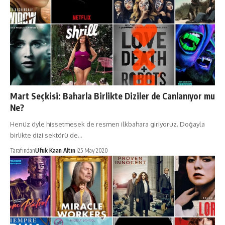
Mart Seçkisi: Baharla Birlikte Diziler de Canlanıyor mu
Ne?
Henüz öyle hissetmesek de resmen ilkbahara giriyoruz. Doğayla
birlikte dizi sektörü de…
Tarafından
Ufuk Kaan Altın
25 May 2020