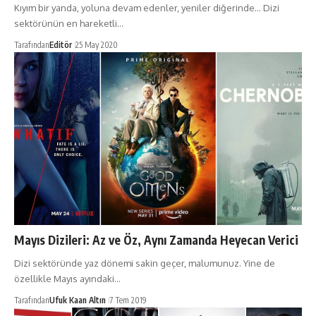
Kıyım bir yanda, yoluna devam edenler, yeniler diğerinde... Dizi
sektörünün en hareketli…
Tarafından
Editör
25 May 2020
Mayıs Dizileri: Az ve Öz, Aynı Zamanda Heyecan Verici
Dizi sektöründe yaz dönemi sakin geçer, malumunuz. Yine de
özellikle Mayıs ayındaki…
Tarafından
Ufuk Kaan Altın
7 Tem 2019