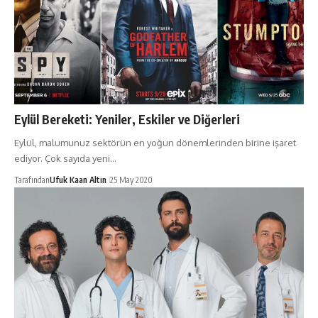
Eylül Bereketi: Yeniler, Eskiler ve Diğerleri
Eylül, malumunuz sektörün en yoğun dönemlerinden birine işaret
ediyor. Çok sayıda yeni…
Tarafından
Ufuk Kaan Altın
25 May 2020