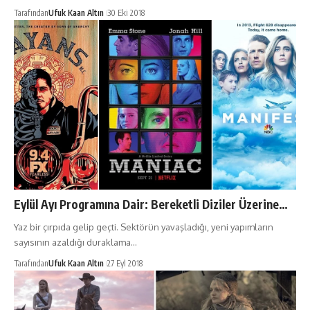
Tarafından
Ufuk Kaan Altın
30 Eki 2018
Eylül Ayı Programına Dair: Bereketli Diziler Üzerine…
Yaz bir çırpıda gelip geçti. Sektörün yavaşladığı, yeni yapımların
sayısının azaldığı duraklama…
Tarafından
Ufuk Kaan Altın
27 Eyl 2018