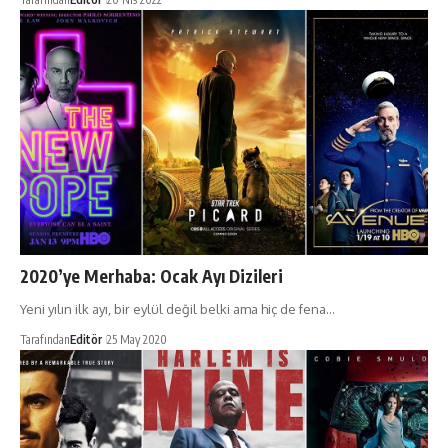
2020’ye Merhaba: Ocak Ayı Dizileri
Yeni yılın ilk ayı, bir eylül değil belki ama hiç de fena…
Tarafından
Editör
25 May 2020