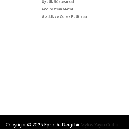
Üyelik Sözleşmesi
Aydınlatma Metni
Gizlilik ve Çerez Politikası
Caferağa Mah. Dr. Şakir Paşa Sok. No3/A Kadıköy İstanbul
+90 543 345 46 00
info@episodemag.com
Bizi Takip Et!
Copyright © 2025 Episode Dergi bir
Mylos Yayın Grubu