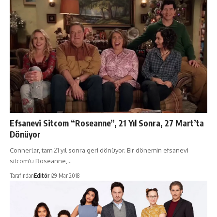
Efsanevi Sitcom “Roseanne”, 21 Yıl Sonra, 27 Mart’ta
Dönüyor
Connerlar, tam 21 yıl sonra geri dönüyor. Bir dönemin efsanevi
sitcom'u Roseanne,…
Tarafından
Editör
29 Mar 2018