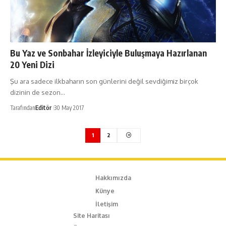
Bu Yaz ve Sonbahar İzleyiciyle Buluşmaya Hazırlanan
20 Yeni Dizi
Şu ara sadece ilkbaharın son günlerini değil sevdiğimiz birçok
dizinin de sezon…
Tarafından
Editör
30 May 2017
1
2
Hakkımızda
Künye
İletişim
Site Haritası