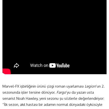
Marvel-FX işbirliğinin ürünü çizgi roman uyarlaması
Legion
‘un 2.
sezonunda işler tersine dönüyor.
Fargo
‘yu da yazan usta
senarist Noah Hawley, yeni sezonu şu sözlerle değerlendiriyor:
“İlk sezon, akıl hastası bir adamın normal dünyadaki öyküsüyle