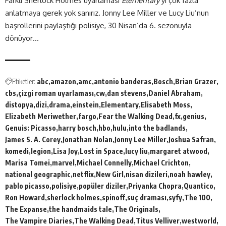
Farklı Sherlock Holmes uyarlaması
Elementary
‘yi çok fazla
anlatmaya gerek yok sanırız. Jonny Lee Miller ve Lucy Liu’nun
başrollerini paylaştığı polisiye, 30 Nisan’da 6. sezonuyla
dönüyor…
Etiketler:
abc
amazon
amc
antonio banderas
Bosch
Brian Grazer
cbs
çizgi roman uyarlaması
cw
dan stevens
Daniel Abraham
distopya
dizi
drama
einstein
Elementary
Elisabeth Moss
Elizabeth Meriwether
fargo
Fear the Walking Dead
fx
genius
Genuis: Picasso
harry bosch
hbo
hulu
into the badlands
James S. A. Corey
Jonathan Nolan
Jonny Lee Miller
Joshua Safran
komedi
legion
Lisa Joy
Lost in Space
lucy liu
margaret atwood
Marisa Tomei
marvel
Michael Connelly
Michael Crichton
national geographic
netflix
New Girl
nisan dizileri
noah hawley
pablo picasso
polisiye
popüler diziler
Priyanka Chopra
Quantico
Ron Howard
sherlock holmes
spinoff
suç draması
syfy
The 100
The Expanse
the handmaids tale
The Originals
The Vampire Diaries
The Walking Dead
Titus Velliver
westworld