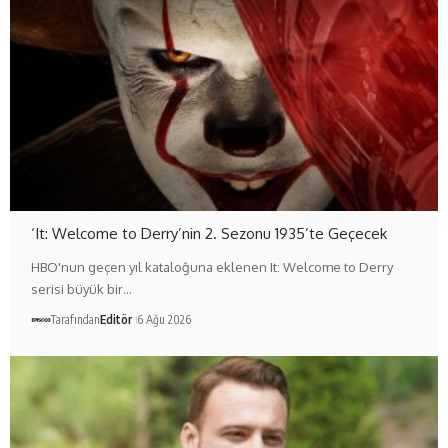
‘It: Welcome to Derry’nin 2. Sezonu 1935’te Geçecek
HBO'nun geçen yıl kataloğuna eklenen It: Welcome to Derry
serisi büyük bir…
Tarafından
Editör
6 Ağu 2026