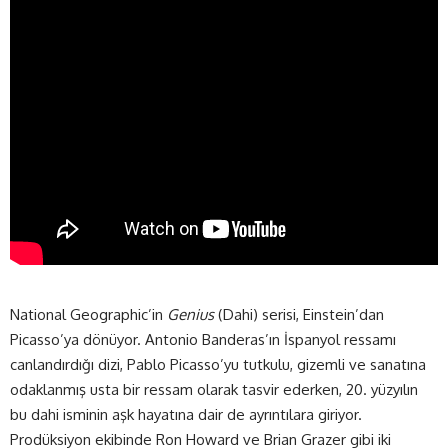
National Geographic’in
Genius
(Dahi) serisi, Einstein’dan
Picasso’ya dönüyor. Antonio Banderas’ın İspanyol ressamı
canlandırdığı dizi, Pablo Picasso’yu tutkulu, gizemli ve sanatına
odaklanmış usta bir ressam olarak tasvir ederken, 20. yüzyılın
bu dahi isminin aşk hayatına dair de ayrıntılara giriyor.
Prodüksiyon ekibinde Ron Howard ve Brian Grazer gibi iki