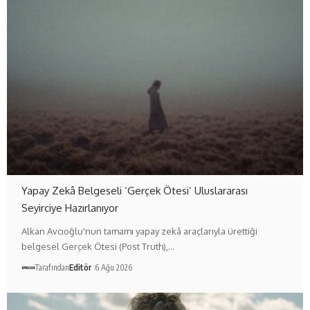
Yapay Zekâ Belgeseli ‘Gerçek Ötesi’ Uluslararası
Seyirciye Hazırlanıyor
Alkan Avcıoğlu'nun tamamı yapay zekâ araçlarıyla ürettiği
belgesel Gerçek Ötesi (Post Truth),…
Tarafından
Editör
6 Ağu 2026