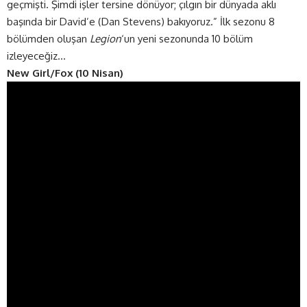
geçmişti. Şimdi işler tersine dönüyor; çılgın bir dünyada aklı
başında bir David’e (Dan Stevens) bakıyoruz.” İlk sezonu 8
bölümden oluşan
Legion
‘un yeni sezonunda 10 bölüm
izleyeceğiz…
New Girl/Fox (10 Nisan)