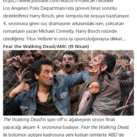
https://www.youtube.com/watch?v=GMcaRTwsx8M
Los Angeles Polis Departmanı’nda görevli biraz sorunlu
dedektifimiz Harry Bosch, yine tempolu bir koşuya hazırlanıyor.
4. sezonuna giren suç dramasının arkasındaki isim, çoksatan
romanların yazarı Michael Connelly. Harry Bosch rolünde
izlediğimiz Titus Velliver’ın usta işi oyunculuğunaysa dikkat…
Fear the Walking Dead/AMC (15 Nisan)
The Walking Dead
‘in spin-off’u, ağabeyinin sezon finali
yapacağı akşam 4. sezonuna başlıyor.
Fear the Walking Dead
,
ilk bölümün açılışını kadrosuna yeni katılan isimlerle ABD’de