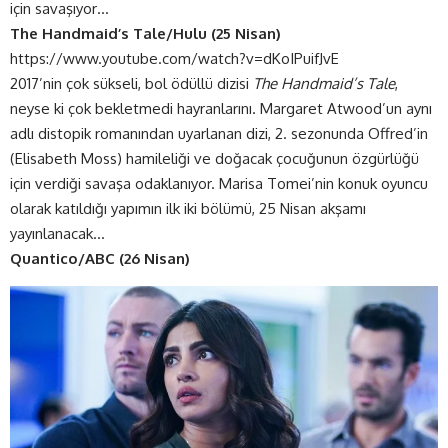
için savaşıyor…
The Handmaid’s Tale/Hulu (25 Nisan)
https://www.youtube.com/watch?v=dKoIPuifJvE
2017’nin çok sükseli, bol ödüllü dizisi
The Handmaid’s Tale
,
neyse ki çok bekletmedi hayranlarını. Margaret Atwood’un aynı
adlı distopik romanından uyarlanan dizi, 2. sezonunda Offred’in
(Elisabeth Moss) hamileliği ve doğacak çocuğunun özgürlüğü
için verdiği savaşa odaklanıyor. Marisa Tomei’nin konuk oyuncu
olarak katıldığı yapımın ilk iki bölümü, 25 Nisan akşamı
yayınlanacak…
Quantico/ABC (26 Nisan)