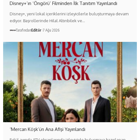
Disney+’ın ‘Öngörü’ Filminden İlk Tanıtım Yayınlandı
Disney+, yeni lokal içeriklerini izleyicilerle buluşturmaya devam
ediyor. Başrollerinde Hilal Altınbilek ve…
Tarafından
Editör
7 Ağu 2026
‘Mercan Köşk’ün Ana Afişi Yayınlandı
Eylül ayında ATV ekranlarında izleyiciyle buluşmaya hazırlanan,