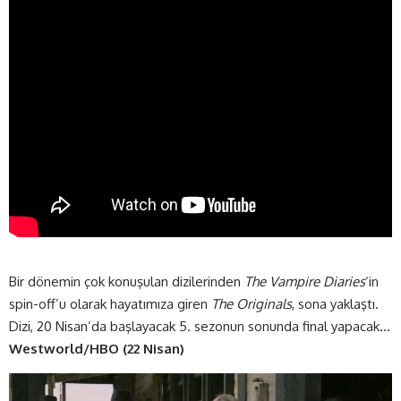
Bir dönemin çok konuşulan dizilerinden
The Vampire Diaries
‘in
spin-off’u olarak hayatımıza giren
The Originals
, sona yaklaştı.
Dizi, 20 Nisan’da başlayacak 5. sezonun sonunda final yapacak…
Westworld/HBO (22 Nisan)