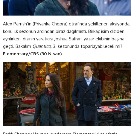
Alex Parrish’in (Priyanka Chopra) etrafında şekillenen aksiyonda,
konu ilk sezonun ardından biraz dağılmıştı. Birkaç isim diziden
ayrılırken, dizinin yaratıcısı Joshua Safran, yazar ekibinin başına
geçti. Bakalım
Quantico,
3. sezonunda toparlayabilecek mi?
Elementary/CBS (30 Nisan)