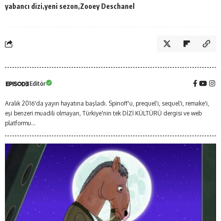
yabancı dizi
yeni sezon
Zooey Deschanel
Editör
Aralık 2016'da yayın hayatına başladı. Spinoff'u, prequel'i, sequel'i, remake'i,
eşi benzeri muadili olmayan, Türkiye'nin tek DİZİ KÜLTÜRÜ dergisi ve web
platformu...