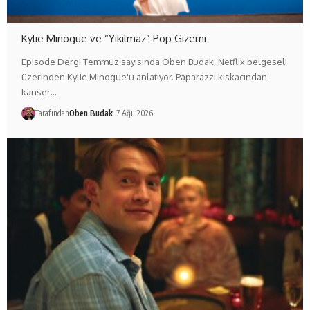
Kylie Minogue ve “Yıkılmaz” Pop Gizemi
Episode Dergi Temmuz sayısında Oben Budak, Netflix belgeseli
üzerinden Kylie Minogue'u anlatıyor. Paparazzi kıskacından
kanser…
Tarafından
Oben Budak
7 Ağu 2026