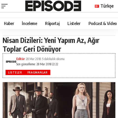
Türkçe
Haber
İnceleme
Röportaj
Listeler
Podcast & Video
Nisan Dizileri: Yeni Yapım Az, Ağır
Toplar Geri Dönüyor
Editör
28 Mar 2018
5 dakikalık okuma
Son güncelleme: 28 Mar 2018 22:22
LISTELER
FRAGMANLAR