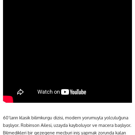
60’ların klasik bilimkurgu dizisi, modern yorumuyla yolculuğuna
başlıyor. Robinson Ailesi, uzayda kayboluyor ve macera başlıyor.
Bilmedikleri bir gezegene mecburi iniş yapmak zorunda kalan