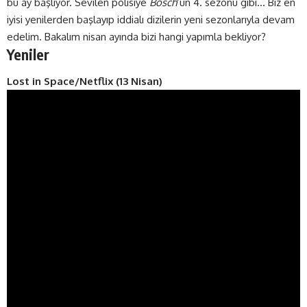
bu ay başlıyor. Sevilen polisiye
Bosch
‘un 4. sezonu gibi… Biz en
iyisi yenilerden başlayıp iddialı dizilerin yeni sezonlarıyla devam
edelim. Bakalım nisan ayında bizi hangi yapımla bekliyor?
Yeniler
Lost in Space/Netflix (13 Nisan)