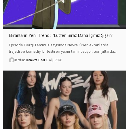
Ekranların Yeni Trendi: “Lütfen Biraz Daha İçimiz Şişsin”
Episode Dergi Temmuz sayısında Nevra Öner, ekranlarda
trajedi ve komediyi birleştiren yapımları inceliyor. Son yıllarda…
Tarafından
Nevra Öner
8 Ağu 2026