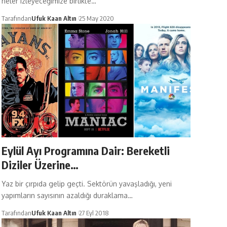
neler izleyeceğimize birlikte…
Tarafından
Ufuk Kaan Altın
25 May 2020
Eylül Ayı Programına Dair: Bereketli
Diziler Üzerine…
Yaz bir çırpıda gelip geçti. Sektörün yavaşladığı, yeni
yapımların sayısının azaldığı duraklama…
Tarafından
Ufuk Kaan Altın
27 Eyl 2018