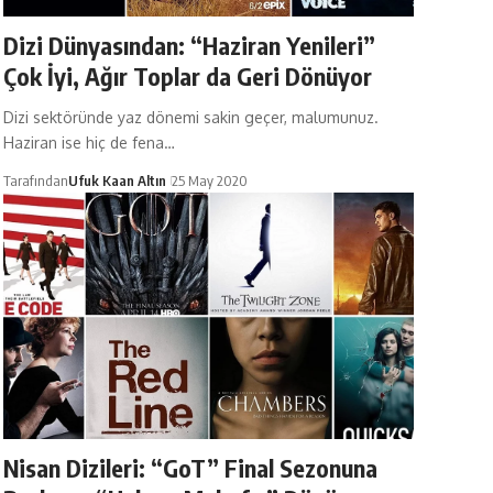
Dizi Dünyasından: “Haziran Yenileri”
Çok İyi, Ağır Toplar da Geri Dönüyor
Dizi sektöründe yaz dönemi sakin geçer, malumunuz.
Haziran ise hiç de fena…
Tarafından
Ufuk Kaan Altın
25 May 2020
Nisan Dizileri: “GoT” Final Sezonuna