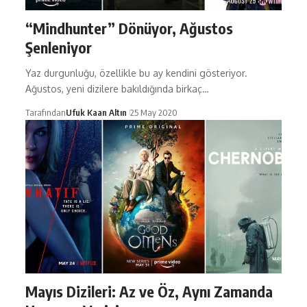
“Mindhunter” Dönüyor, Ağustos
Şenleniyor
Yaz durgunluğu, özellikle bu ay kendini gösteriyor.
Ağustos, yeni dizilere bakıldığında birkaç…
Tarafından
Ufuk Kaan Altın
25 May 2020
Mayıs Dizileri: Az ve Öz, Aynı Zamanda