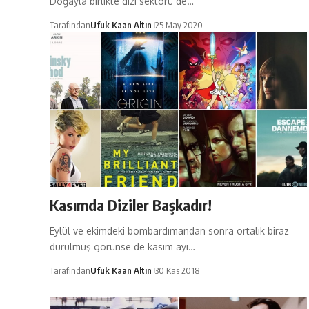
Doğayla birlikte dizi sektörü de…
Tarafından
Ufuk Kaan Altın
25 May 2020
Kasımda Diziler Başkadır!
Eylül ve ekimdeki bombardımandan sonra ortalık biraz
durulmuş görünse de kasım ayı…
Tarafından
Ufuk Kaan Altın
30 Kas 2018