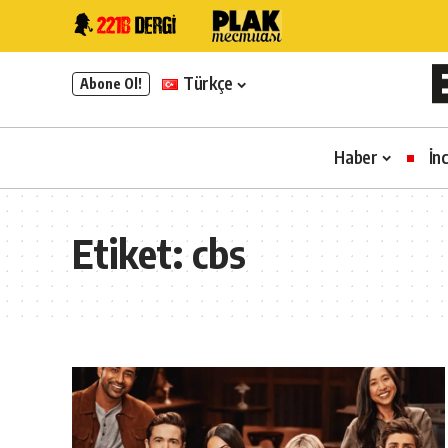
Türkçe
Abone Ol!
Haber
İn
Etiket:
cbs