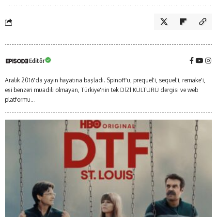
Editör
Aralık 2016'da yayın hayatına başladı. Spinoff'u, prequel'i, sequel'i, remake'i,
eşi benzeri muadili olmayan, Türkiye'nin tek DİZİ KÜLTÜRÜ dergisi ve web
platformu...