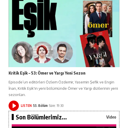
Kritik Eşik – 53: Ömer ve Yargı Yeni Sezon
Episode’un editörleri Özlem Özdemir, Yasemin Şefik ve Engin
İnan, Kritik Eşik'in yeni bölümünde Ömer ve Yargı dizilerinin yeni
sezonları.
LISTEN
53. Bölüm
Süre: 19:30
Son Bölümlerimiz...
Video