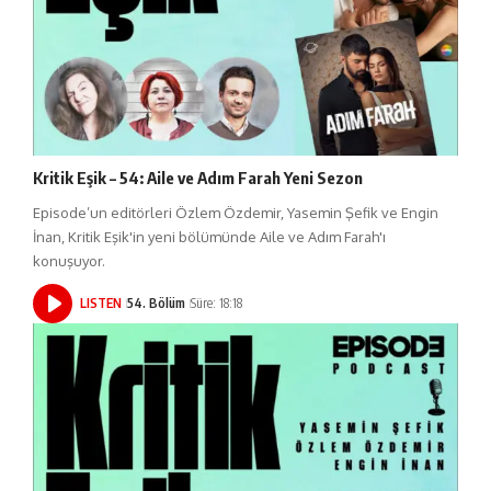
Kritik Eşik – 54: Aile ve Adım Farah Yeni Sezon
Episode’un editörleri Özlem Özdemir, Yasemin Şefik ve Engin
İnan, Kritik Eşik'in yeni bölümünde Aile ve Adım Farah'ı
konuşuyor.
LISTEN
54. Bölüm
Süre: 18:18