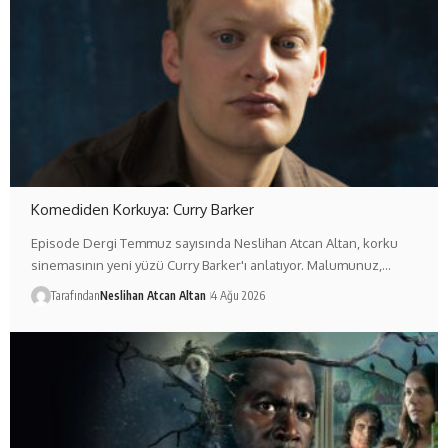
Komediden Korkuya: Curry Barker
Episode Dergi Temmuz sayısında Neslihan Atcan Altan, korku
sinemasının yeni yüzü Curry Barker'ı anlatıyor. Malumunuz,…
Tarafından
Neslihan Atcan Altan
4 Ağu 2026