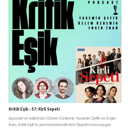
Kritik Eşik – 57: Kirli Sepeti
Episode’un editörleri Özlem Özdemir, Yasemin Şefik ve Engin
İnan, Kritik Eşik'in yeni bölümünde Kirli Sepeti'ni konuşuyor.