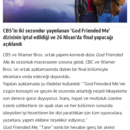
CBS’in iki sezondur yayınlanan ‘God Friended Me’
dizisinin iptal edildiği ve 26 Nisan’da final yapacağı
açıklandı
CBS ve Warner Bros. ortak yapımı komedi dizisi
God Friended
Me
, iki sezonluk macerasının sonuna geldi. CBC ve Warner
Bros.’un ortak açıklamasında dizinin bir final bölümüyle
ekranlara veda edeceği duyuruldu.
Yapılan açıklamada şu ifadeler kullanıldı: “‘God Friended Me’nin
özgün konsepti ve geçen iki sezonda anlattığı neşeli hikayelerle
son derece gurur duyuyoruz. İnanç, hayat ve mutluluk üzerine
özenli sohbetlere ön ayak olan ve her bölümün sonunda
izleyicileri iyi hissettiren bir dizi yarattıkları için tüm oyunculara,
yazarlara, yapım ekibine teşekkür ediyoruz.”
God Friended Me
, “Tanrı” isimli bir hesabın genç bir ateist