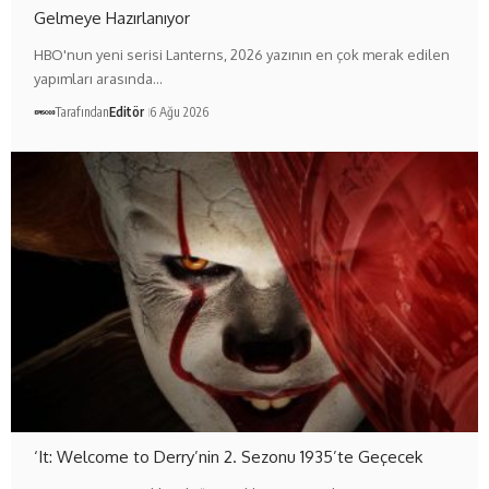
Gelmeye Hazırlanıyor
HBO'nun yeni serisi Lanterns, 2026 yazının en çok merak edilen
yapımları arasında…
Tarafından
Editör
6 Ağu 2026
‘It: Welcome to Derry’nin 2. Sezonu 1935’te Geçecek