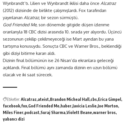
Wynbrandt’tı. Lilien ve Wynbrandt ikilisi daha önce
Alcatraz
(2012) dizisinde de birlikte çalışmışlardı. Fox tarafından
yayınlanan
Alcatraz
, bir sezon sürmüştü.
God Friended Me
, son dönemde gitgide düşen izlenme
oranlarıyla 18 CBC dizisi arasında 10. sırada yer alıyordu. Üçüncü
sezonunun çekilip çekilmeyeceği ise Mart ayından bu yana
tartışma konusuydu. Sonuçta CBC ve Warner Bros., beklendiği
gibi diziyi bitirme kararı aldı.
Dizinin final bölümünün ise 26 Nisan’da ekranlara geleceği
açıklandı. Final bölümü aynı zamanda dizinin en uzun bölümü
olacak ve iki saat sürecek.
Etiketler:
Alcatraz
ateist
Brandon Micheal Hall
cbs
Erica Gimpel
facebook
fox
God Friended Me
haber
Javicia Leslie
Joe Morton
Miles Finer
podcast
Suraj Sharma
Violett Beane
warner bros
yabancı dizi