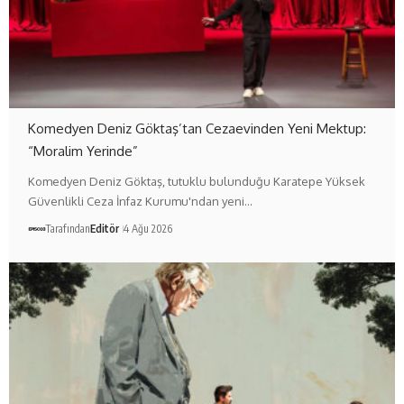
Komedyen Deniz Göktaş’tan Cezaevinden Yeni Mektup:
“Moralim Yerinde”
Komedyen Deniz Göktaş, tutuklu bulunduğu Karatepe Yüksek
Güvenlikli Ceza İnfaz Kurumu'ndan yeni…
Tarafından
Editör
4 Ağu 2026