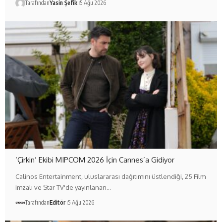
Tarafından
Yasin Şefik
5 Ağu 2026
‘Çirkin’ Ekibi MIPCOM 2026 İçin Cannes’a Gidiyor
Calinos Entertainment, uluslararası dağıtımını üstlendiği, 25 Film
imzalı ve Star TV'de yayınlanan…
Tarafından
Editör
5 Ağu 2026