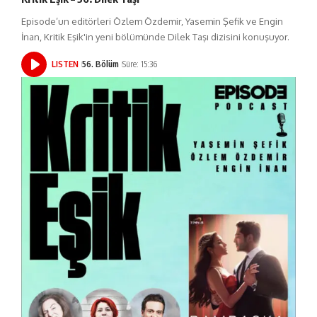
Episode’un editörleri Özlem Özdemir, Yasemin Şefik ve Engin
İnan, Kritik Eşik'in yeni bölümünde Dilek Taşı dizisini konuşuyor.
LISTEN
56. Bölüm
Süre: 15:36