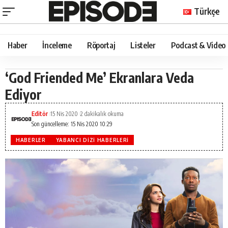
Türkçe
Haber
İnceleme
Röportaj
Listeler
Podcast & Video
‘God Friended Me’ Ekranlara Veda
Ediyor
Editör
15 Nis 2020
2 dakikalık okuma
Son güncelleme: 15 Nis 2020 10:29
HABERLER
YABANCI DIZI HABERLERI