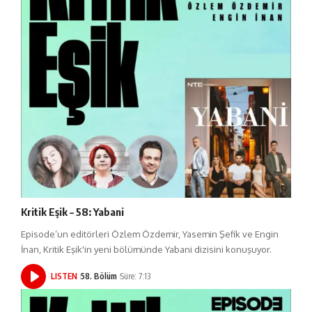
Kritik Eşik – 58: Yabani
Episode’un editörleri Özlem Özdemir, Yasemin Şefik ve Engin
İnan, Kritik Eşik'in yeni bölümünde Yabani dizisini konuşuyor.
LISTEN
58. Bölüm
Süre: 7:13