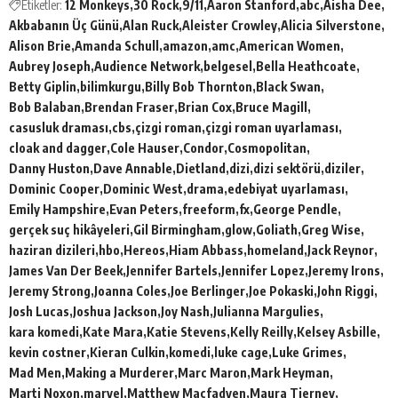
Etiketler:
12 Monkeys
30 Rock
9/11
Aaron Stanford
abc
Aisha Dee
Akbabanın Üç Günü
Alan Ruck
Aleister Crowley
Alicia Silverstone
Alison Brie
Amanda Schull
amazon
amc
American Women
Aubrey Joseph
Audience Network
belgesel
Bella Heathcoate
Betty Giplin
bilimkurgu
Billy Bob Thornton
Black Swan
Bob Balaban
Brendan Fraser
Brian Cox
Bruce Magill
casusluk draması
cbs
çizgi roman
çizgi roman uyarlaması
cloak and dagger
Cole Hauser
Condor
Cosmopolitan
Danny Huston
Dave Annable
Dietland
dizi
dizi sektörü
diziler
Dominic Cooper
Dominic West
drama
edebiyat uyarlaması
Emily Hampshire
Evan Peters
freeform
fx
George Pendle
gerçek suç hikâyeleri
Gil Birmingham
glow
Goliath
Greg Wise
haziran dizileri
hbo
Hereos
Hiam Abbass
homeland
Jack Reynor
James Van Der Beek
Jennifer Bartels
Jennifer Lopez
Jeremy Irons
Jeremy Strong
Joanna Coles
Joe Berlinger
Joe Pokaski
John Riggi
Josh Lucas
Joshua Jackson
Joy Nash
Julianna Margulies
kara komedi
Kate Mara
Katie Stevens
Kelly Reilly
Kelsey Asbille
kevin costner
Kieran Culkin
komedi
luke cage
Luke Grimes
Mad Men
Making a Murderer
Marc Maron
Mark Heyman
Marti Noxon
marvel
Matthew Macfadyen
Maura Tierney