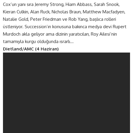
Cox’un yanı sıra Jeremy Strong, Hiam Abbass, Sarah Snook,
Kieran Culkin, Alan Ruck, Nicholas Braun, Matthew Macfadyen,
Natalie Gold, Peter Friedman ve Rob Yang, başlıca rolleri
üstleniyor. Succession’ın konusuna bakınca medya devi Rupert
Murdoch akla geliyor ama dizinin yaratıcıları, Roy Ailesi’nin
tamamıyla kurgu olduğunda ısrarlı…
Dietland/AMC (4 Haziran)