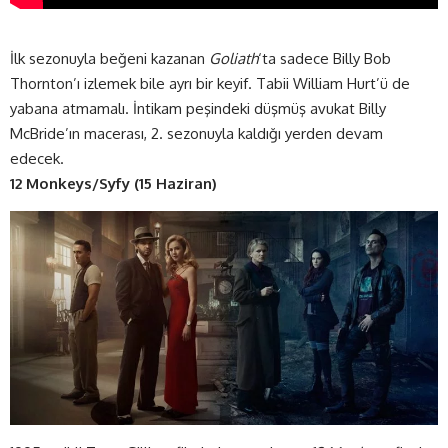
İlk sezonuyla beğeni kazanan
Goliath
‘ta sadece Billy Bob
Thornton’ı izlemek bile ayrı bir keyif. Tabii William Hurt’ü de
yabana atmamalı. İntikam peşindeki düşmüş avukat Billy
McBride’ın macerası, 2. sezonuyla kaldığı yerden devam
edecek.
12 Monkeys/Syfy (15 Haziran)