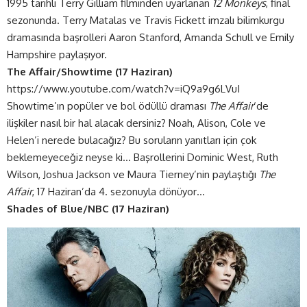
1995 tarihli Terry Gilliam filminden uyarlanan
12 Monkeys
, final
sezonunda. Terry Matalas ve Travis Fickett imzalı bilimkurgu
dramasında başrolleri Aaron Stanford, Amanda Schull ve Emily
Hampshire paylaşıyor.
The Affair/Showtime (17 Haziran)
https://www.youtube.com/watch?v=iQ9a9g6LVuI
Showtime’ın popüler ve bol ödüllü draması
The Affair
‘de
ilişkiler nasıl bir hal alacak dersiniz? Noah, Alison, Cole ve
Helen’i nerede bulacağız? Bu soruların yanıtları için çok
beklemeyeceğiz neyse ki… Başrollerini Dominic West, Ruth
Wilson, Joshua Jackson ve Maura Tierney’nin paylaştığı
The
Affair
, 17 Haziran’da 4. sezonuyla dönüyor…
Shades of Blue/NBC (17 Haziran)