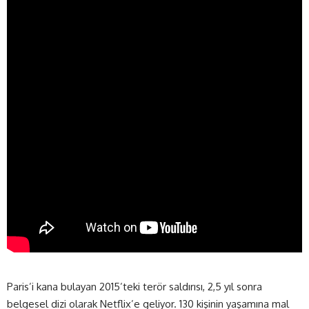
Paris’i kana bulayan 2015’teki terör saldırısı, 2,5 yıl sonra
belgesel dizi olarak Netflix’e geliyor. 130 kişinin yaşamına mal