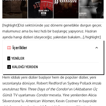
[highlight]Dizi sektöründe yaz dönemi genellikle durgun geçer,
malumunuz ama bu kez hızlı bir başlangıç yapıyoruz. Haziran
ayında hangi dizileri izleyeceğiz, yakından bakalım…[/highlight]
İçerikler
YENİLER
KALDIĞI YERDEN
Hem iddialı yeni diziler başlıyor hem de popüler diziler, yeni
sezonlarıyla dönüyor. Robert Redford’un Sydney Pollack imzalı
unutulmaz filmi
Three Days of the Condor
‘un (
Akbabanın Üç
Günü
) TV uyarlaması
Condor
mesela. Yine yenilerden Alicia
Silverstone’lu
American Women
, Kevin Costner’ın başrolde