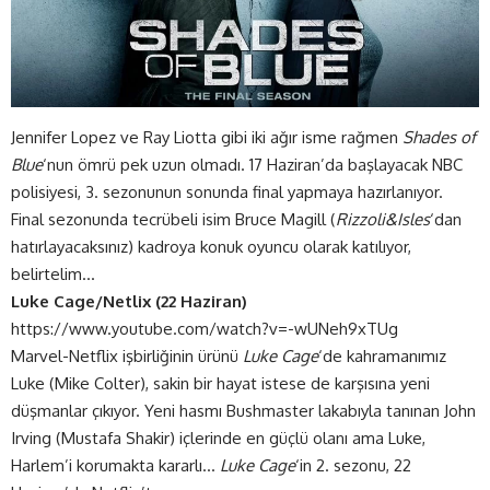
Jennifer Lopez ve Ray Liotta gibi iki ağır isme rağmen
Shades of
Blue
‘nun ömrü pek uzun olmadı. 17 Haziran’da başlayacak NBC
polisiyesi, 3. sezonunun sonunda final yapmaya hazırlanıyor.
Final sezonunda tecrübeli isim Bruce Magill (
Rizzoli&Isles
‘dan
hatırlayacaksınız) kadroya konuk oyuncu olarak katılıyor,
belirtelim…
Luke Cage/Netlix (22 Haziran)
https://www.youtube.com/watch?v=-wUNeh9xTUg
Marvel-Netflix işbirliğinin ürünü
Luke Cage
‘de kahramanımız
Luke (Mike Colter), sakin bir hayat istese de karşısına yeni
düşmanlar çıkıyor. Yeni hasmı Bushmaster lakabıyla tanınan John
Irving (Mustafa Shakir) içlerinde en güçlü olanı ama Luke,
Harlem’i korumakta kararlı…
Luke Cage
‘in 2. sezonu, 22