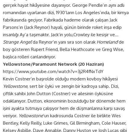
gerçek hayat hikâyesine dayanıyor. George Pendle’ın aynı adlı
romanından uyarlanan dizi, 1930’ların Los Angeles’ında, bir kimya
fabrikasında geçiyor. Fabrikada hademe olarak çalışan Jack
Parsons’ın (Jack Reynor) hayali, günün birinde roket inşa edip
insanlığı Ay’a taşımaktır. Jack’in yolu,Crowley ile kesişir ve…
Strange Angel
‘da Reynor’ın yanı sıra son olarak
Homeland
‘de
boy gösteren Rupert Friend, Bella Heathcoate ve Greg Wise,
başlıca rolleri canlandırıyor.
Yellowstone/Paramount Network (20 Haziran)
https://www.youtube.com/watch?v=3j2R4fNxTdY
Kevin Costner’ın başrolde olduğu modern kovboy hikâyesi
Yellowstone
, sert bir öykü ve zengin bir kadroya sahip. Dizi,
çiftlik sahibi John Dutton (Costner) ve ailesinin öyküsüne
odaklanıyor. Dutton, ekonominin bozulduğu bir dönemde hem
işini ayakta tutmaya çalışıyor hem de düşmanlarına karşı savaş
veriyor.
Yellowstone
‘un kadrosunda Costner ile birlikte Wes
Bentley, Kelly Reilly, Luke Grimes, Gil Birmingham, Cole Hauser,
Kelsey Asbille, Dave Annable, Danny Huston ve Josh Lucas gibi