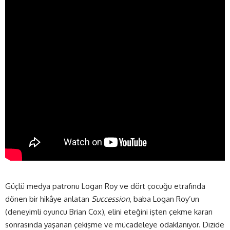
Güçlü medya patronu Logan Roy ve dört çocuğu etrafında
dönen bir hikâye anlatan
Succession
, baba Logan Roy’un
(deneyimli oyuncu Brian Cox), elini eteğini işten çekme kararı
sonrasında yaşanan çekişme ve mücadeleye odaklanıyor. Dizide