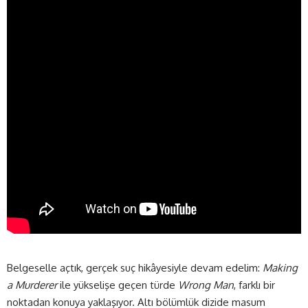
Belgeselle açtık, gerçek suç hikâyesiyle devam edelim:
Making
a Murderer
ile yükselişe geçen türde
Wrong Man
, farklı bir
noktadan konuya yaklaşıyor. Altı bölümlük dizide masum