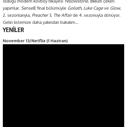
olduğu modern kovboy hikâyesi
Yellowstone
, dikkati çeken
yapımlar.
Sense8
, final bölümüyle
Goliath
,
Luke Cage
ve
Glow
,
2. sezonlarıyla,
Preacher
3,
The Affair
de 4. sezonuyla dönüyor.
Gelin listemize daha yakından bakalım…
YENİLER
November 13/Netflix (1 Haziran)