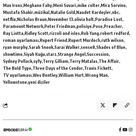
Max Irons
Meghann Fahy
Meni Suvari
mike colter
Mira Sorvino
Mustafa Shakir
müzikal
Natalie Gold
Naudet Kardeşler
nbc
netflix
Nicholas Braun
November 13
olivia holt
Paradise Lost
Paramount Network
Peter Friedman
polisiye
Pose
Preacher
Ray Liotta
Ridley Scott
rizzoli and isles
Rob Yang
robert redford
roman uyarlaması
Rupert Friend
Rupert Murdoch
ruth wilson
ryan murphy
Sarah Snook
Sarai Walker
sense8
Shades of Blue
showtime
Siyah Kuğu
starz
Strange Angel
Succession
Sydney Pollack
syfy
Terry Gilliam
Terry Matalas
The Affair
The Bold Type
Three Days of the Condor
Travis Fickett
TV uyarlaması
Wes Bentley
William Hurt
Wrong Man
Yellowstone
yeni diziler
Editör