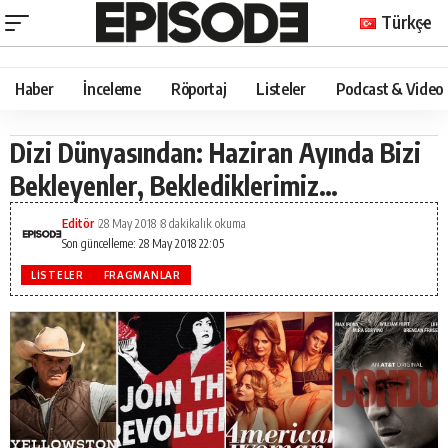
Türkçe
Haber
İnceleme
Röportaj
Listeler
Podcast & Video
Dizi Dünyasından: Haziran Ayında Bizi
Bekleyenler, Beklediklerimiz…
Editör
28 May 2018
8 dakikalık okuma
Son güncelleme: 28 May 2018 22:05
LISTELER
FRAGMANLAR