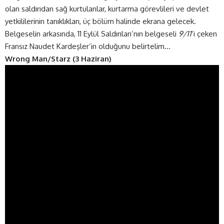
olan saldırıdan sağ kurtulanlar, kurtarma görevlileri ve devlet
yetkililerinin tanıklıkları, üç bölüm halinde ekrana gelecek.
Belgeselin arkasında, 11 Eylül Saldırıları’nın belgeseli
9/11
‘i çeken
Fransız Naudet Kardeşler’in olduğunu belirtelim…
Wrong Man/Starz (3 Haziran)