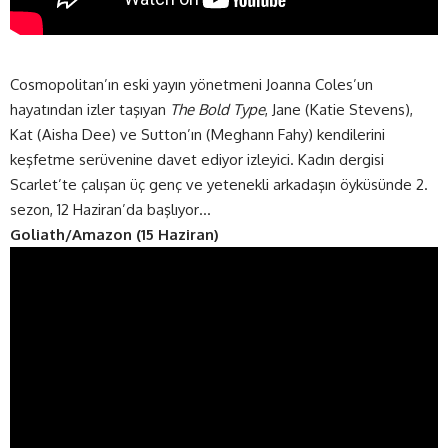
Cosmopolitan’ın eski yayın yönetmeni Joanna Coles’un
hayatından izler taşıyan
The Bold Type
, Jane (Katie Stevens),
Kat (Aisha Dee) ve Sutton’ın (Meghann Fahy) kendilerini
keşfetme serüvenine davet ediyor izleyici. Kadın dergisi
Scarlet’te çalışan üç genç ve yetenekli arkadaşın öyküsünde 2.
sezon, 12 Haziran’da başlıyor…
Goliath/Amazon (15 Haziran)