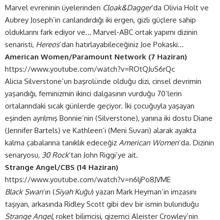
Marvel evreninin üyelerinden
Cloak&Dagger
‘da Olivia Holt ve
Aubrey Joseph’in canlandırdığı iki ergen, gizli güçlere sahip
olduklarını fark ediyor ve… Marvel-ABC ortak yapımı dizinin
senaristi,
Hereos
‘dan hatırlayabileceğiniz Joe Pokaski…
American Women/Paramount Network (7 Haziran)
https://www.youtube.com/watch?v=ROtQJuS6rQc
Alicia Silverstone’un başrolünde olduğu dizi, cinsel devrimin
yaşandığı, feminizmin ikinci dalgasının vurduğu 70’lerin
ortalarındaki sıcak günlerde geçiyor. İki çocuğuyla yaşayan
eşinden ayrılmış Bonnie’nin (Silverstone), yanına iki dostu Diane
(Jennifer Bartels) ve Kathleen’i (Meni Suvari) alarak ayakta
kalma çabalarına tanıklık edeceğiz
American Women
‘da. Dizinin
senaryosu,
30 Rock
‘tan John Riggi’ye ait.
Strange Angel/CBS (14 Haziran)
https://www.youtube.com/watch?v=n6ljPo8JVME
Black Swan
‘ın (
Siyah Kuğu
) yazarı Mark Heyman’in imzasını
taşıyan, arkasında Ridley Scott gibi dev bir ismin bulunduğu
Strange Angel
, roket bilimcisi, gizemci Aleister Crowley’nin