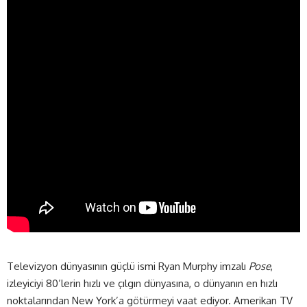
Televizyon dünyasının güçlü ismi Ryan Murphy imzalı
Pose
,
izleyiciyi 80’lerin hızlı ve çılgın dünyasına, o dünyanın en hızlı
noktalarından New York’a götürmeyi vaat ediyor. Amerikan TV