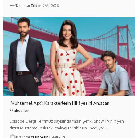
Tarafından
Editör
5 Ağu 2026
‘Muhtemel Aşk’: Karakterlerin Hikâyesini Anlatan
Makyajlar
Episode Dergi Temmuz sayısında Yasin Şefik, Show TV'nin yeni
dizisi Muhtemel Aşk'taki makyaj tercihlerini inceliyor.…
Tarafından
Yasin Şefik
5 Ağu 2026