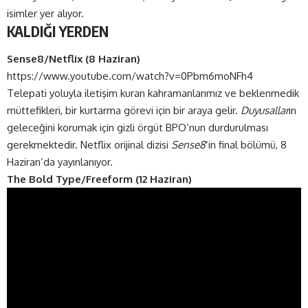
isimler yer alıyor.
KALDIĞI YERDEN
Sense8/Netflix (8 Haziran)
https://www.youtube.com/watch?v=0Pbm6moNFh4
Telepati yoluyla iletişim kuran kahramanlarımız ve beklenmedik
müttefikleri, bir kurtarma görevi için bir araya gelir.
Duyusallar
ın
geleceğini korumak için gizli örgüt BPO’nun durdurulması
gerekmektedir. Netflix orijinal dizisi
Sense8
‘in final bölümü, 8
Haziran’da yayınlanıyor.
The Bold Type/Freeform (12 Haziran)