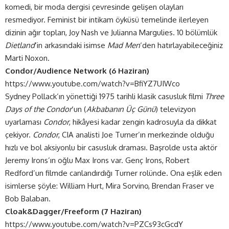
komedi, bir moda dergisi çevresinde gelişen olayları
resmediyor. Feminist bir intikam öyküsü temelinde ilerleyen
dizinin ağır topları, Joy Nash ve Julianna Margulies. 10 bölümlük
Dietland
‘in arkasındaki isimse
Mad Men
‘den hatırlayabileceğiniz
Marti Noxon.
Condor/Audience Network (6 Haziran)
https://www.youtube.com/watch?v=BfiYZ7UIWco
Sydney Pollack’ın yönettiği 1975 tarihli klasik casusluk filmi
Three
Days of the Condor
‘un (
Akbabanın Üç Günü
) televizyon
uyarlaması
Condor
, hikâyesi kadar zengin kadrosuyla da dikkat
çekiyor.
Condor
, CIA analisti Joe Turner’ın merkezinde olduğu
hızlı ve bol aksiyonlu bir casusluk draması. Başrolde usta aktör
Jeremy Irons’ın oğlu Max Irons var. Genç Irons, Robert
Redford’un filmde canlandırdığı Turner rolünde. Ona eşlik eden
isimlerse şöyle: William Hurt, Mira Sorvino, Brendan Fraser ve
Bob Balaban.
Cloak&Dagger/Freeform (7 Haziran)
https://www.youtube.com/watch?v=PZCs93cGcdY