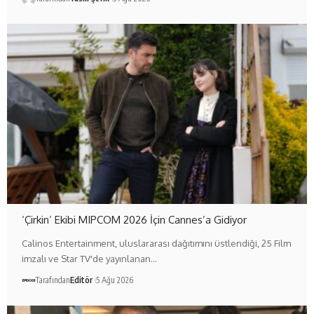
‘Çirkin’ Ekibi MIPCOM 2026 İçin Cannes’a Gidiyor
Calinos Entertainment, uluslararası dağıtımını üstlendiği, 25 Film
imzalı ve Star TV'de yayınlanan…
Tarafından
Editör
5 Ağu 2026