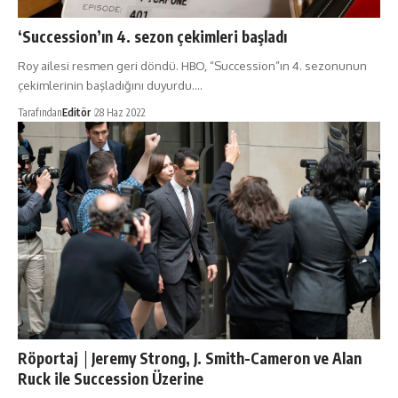
‘Succession’ın 4. sezon çekimleri başladı
Roy ailesi resmen geri döndü. HBO, “Succession”ın 4. sezonunun
çekimlerinin başladığını duyurdu.…
Tarafından
Editör
28 Haz 2022
Röportaj │Jeremy Strong, J. Smith-Cameron ve Alan
Ruck ile Succession Üzerine