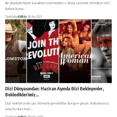
Bir dizideki hiçbir karakteri sevmeden o diziyi sevmek mümkün mü?
Bahse konu…
Tarafından
Editör
28 Ara 2021
Dizi Dünyasından: Haziran Ayında Bizi Bekleyenler,
Beklediklerimiz…
Dizi sektöründe yaz dönemi genellikle durgun geçer, malumunuz
ama bu kez hızlı…
Tarafından
Editör
28 May 2018