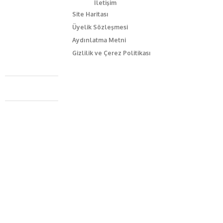
İletişim
Site Haritası
Üyelik Sözleşmesi
Aydınlatma Metni
Gizlilik ve Çerez Politikası
Caferağa Mah. Dr. Şakir Paşa Sok. No3/A Kadıköy İstanbul
+90 543 345 46 00
info@episodemag.com
Bizi Takip Et!