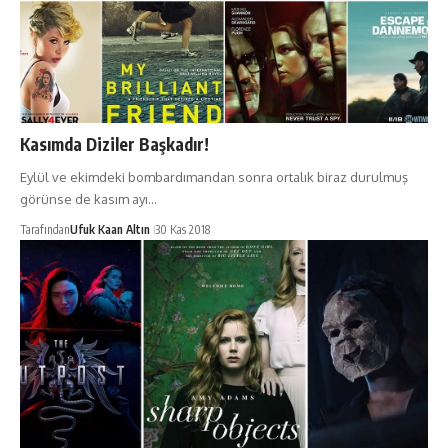
Kasımda Diziler Başkadır!
Eylül ve ekimdeki bombardımandan sonra ortalık biraz durulmuş
görünse de kasım ayı…
Tarafından
Ufuk Kaan Altın
30 Kas 2018