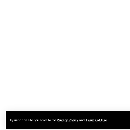
By using this site, you agree to the
Privacy Policy
and
Terms of Use
.