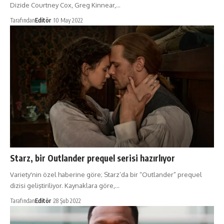
Dizide Courtney Cox, Greg Kinnear,…
Tarafından
Editör
10 May 2022
Starz, bir Outlander prequel serisi hazırlıyor
Variety'nin özel haberine göre; Starz’da bir “Outlander” prequel
dizisi geliştiriliyor. Kaynaklara göre,…
Tarafından
Editör
28 Şub 2022