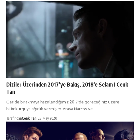
Diziler Üzerinden 2017’ye Bakış, 2018’e Selam I Cenk
Tan
Geride bırakmaya hazırlandığımız 2017'de göreceğiniz üzere
bilimkurguya ağırlık vermişim. Araya Narcos ve…
Tarafından
Cenk Tan
29 May 2020