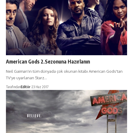
American Gods 2.Sezonuna Hazırlanın
Neil Gaiman'ın tüm dünyada çok okunan kitabı American Gods'tan
TV'ye uyarlanan Starz…
Tarafından
Editör
23 Haz 2017