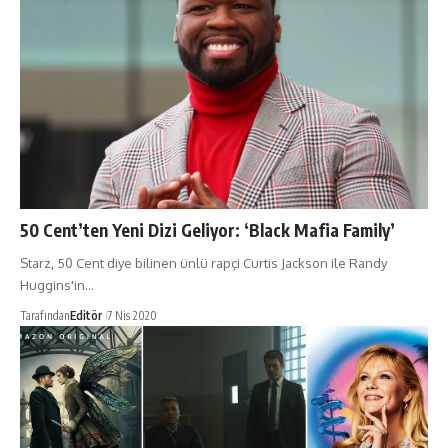
50 Cent’ten Yeni Dizi Geliyor: ‘Black Mafia Family’
Starz, 50 Cent diye bilinen ünlü rapçi Curtis Jackson ile Randy
Huggins'in…
Tarafından
Editör
7 Nis 2020