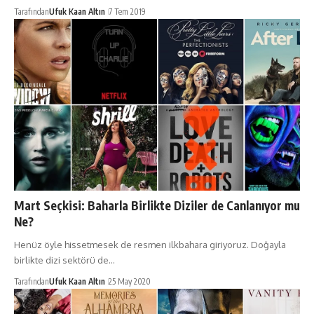
Tarafından
Ufuk Kaan Altın
7 Tem 2019
Mart Seçkisi: Baharla Birlikte Diziler de Canlanıyor mu
Ne?
Henüz öyle hissetmesek de resmen ilkbahara giriyoruz. Doğayla
birlikte dizi sektörü de…
Tarafından
Ufuk Kaan Altın
25 May 2020