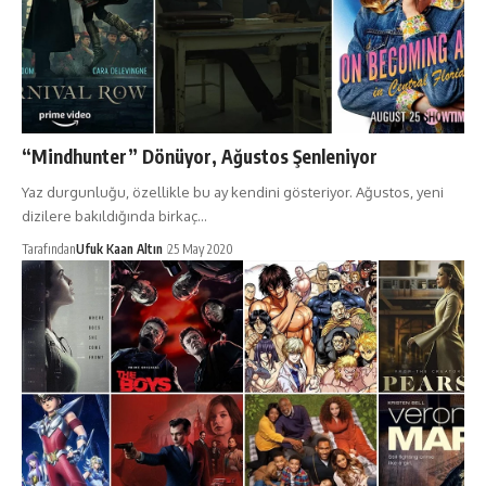
“Mindhunter” Dönüyor, Ağustos Şenleniyor
Yaz durgunluğu, özellikle bu ay kendini gösteriyor. Ağustos, yeni
dizilere bakıldığında birkaç…
Tarafından
Ufuk Kaan Altın
25 May 2020