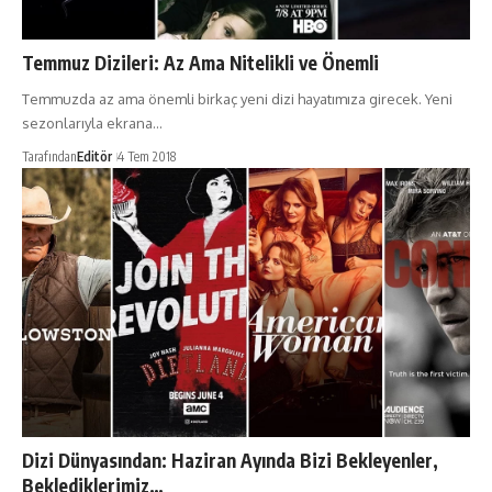
Temmuz Dizileri: Az Ama Nitelikli ve Önemli
Temmuzda az ama önemli birkaç yeni dizi hayatımıza girecek. Yeni
sezonlarıyla ekrana…
Tarafından
Editör
4 Tem 2018
Dizi Dünyasından: Haziran Ayında Bizi Bekleyenler,
Beklediklerimiz…