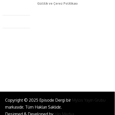
Gizlilik ve Çerez Politikası
Caferağa Mah. Dr. Şakir Paşa Sok. No3/A Kadıköy İstanbul
+90 543 345 46 00
info@episodemag.com
Bizi Takip Et!
Copyright © 2025 Episode Dergi bir
Mylos Yayın Grubu
markasıdır. Tüm Hakları Saklıdır.
Designed & Developed by
Hip Medya