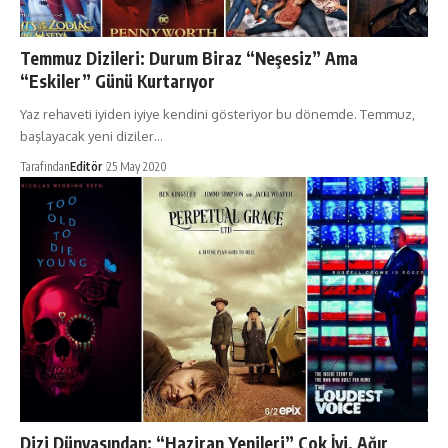
Temmuz Dizileri: Durum Biraz “Neşesiz” Ama
“Eskiler” Günü Kurtarıyor
Yaz rehaveti iyiden iyiye kendini gösteriyor bu dönemde. Temmuz,
başlayacak yeni diziler…
Tarafından
Editör
25 May 2020
Dizi Dünyasından: “Haziran Yenileri” Çok İyi, Ağır