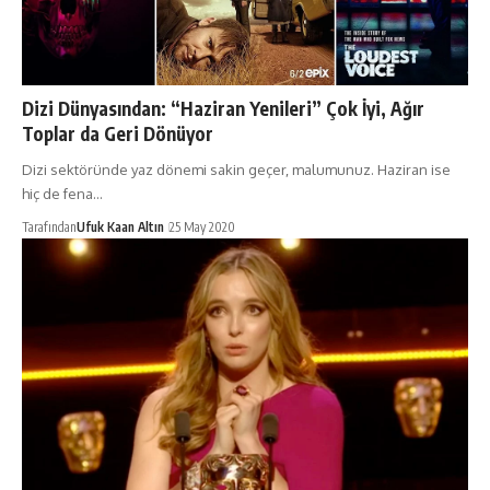
Dizi Dünyasından: “Haziran Yenileri” Çok İyi, Ağır
Toplar da Geri Dönüyor
Dizi sektöründe yaz dönemi sakin geçer, malumunuz. Haziran ise
hiç de fena…
Tarafından
Ufuk Kaan Altın
25 May 2020