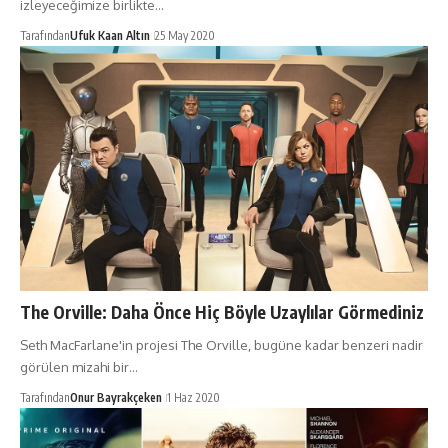
izleyeceğimize birlikte…
Tarafından
Ufuk Kaan Altın
25 May 2020
The Orville: Daha Önce Hiç Böyle Uzaylılar Görmediniz
Seth MacFarlane'in projesi The Orville, bugüne kadar benzeri nadir
görülen mizahi bir…
Tarafından
Onur Bayrakçeken
1 Haz 2020