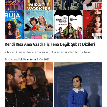
Kendi Kısa Ama Vaadi Hiç Fena Değil: Şubat Dizileri
Yılın en kısa ayı belki ama şubat, diziler açısından hiç de fena…
Tarafından
Ufuk Kaan Altın
1 Mar 2019