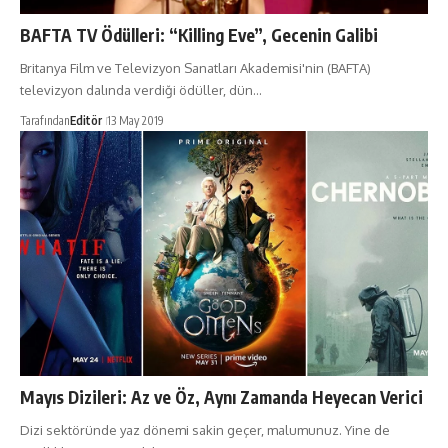
BAFTA TV Ödülleri: “Killing Eve”, Gecenin Galibi
Britanya Film ve Televizyon Sanatları Akademisi'nin (BAFTA)
televizyon dalında verdiği ödüller, dün…
Tarafından
Editör
13 May 2019
Mayıs Dizileri: Az ve Öz, Aynı Zamanda Heyecan Verici
Dizi sektöründe yaz dönemi sakin geçer, malumunuz. Yine de