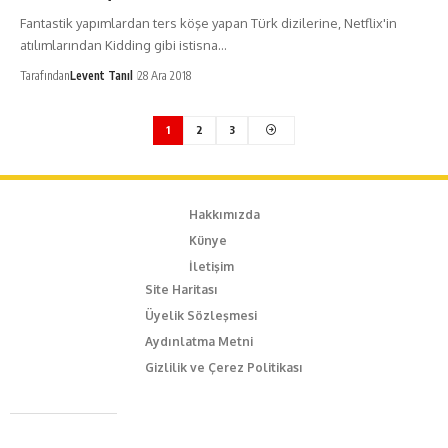
Fantastik yapımlardan ters köşe yapan Türk dizilerine, Netflix'in
atılımlarından Kidding gibi istisna…
Tarafından
Levent Tanıl
28 Ara 2018
1
2
3
Hakkımızda
Künye
İletişim
Site Haritası
Üyelik Sözleşmesi
Aydınlatma Metni
Gizlilik ve Çerez Politikası
Caferağa Mah. Dr. Şakir Paşa Sok. No3/A Kadıköy İstanbul