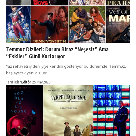
Temmuz Dizileri: Durum Biraz “Neşesiz” Ama
“Eskiler” Günü Kurtarıyor
Yaz rehaveti iyiden iyiye kendini gösteriyor bu dönemde. Temmuz,
başlayacak yeni diziler…
Tarafından
Editör
25 May 2020