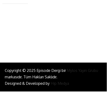
+90 543 345 46 00
info@episodemag.com
Bizi Takip Et!
Copyright © 2025 Episode Dergi bir
Mylos Yayın Grubu
markasıdır. Tüm Hakları Saklıdır.
Designed & Developed by
Hip Medya