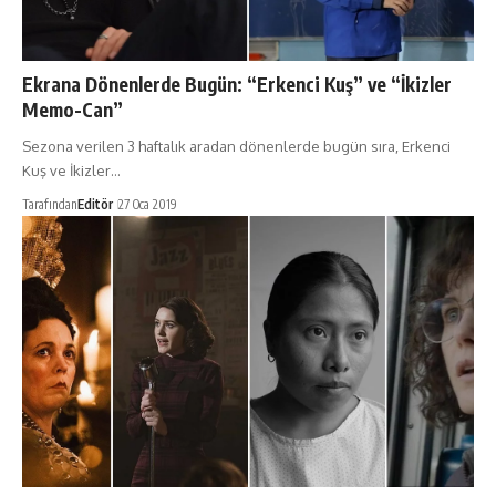
Ekrana Dönenlerde Bugün: “Erkenci Kuş” ve “İkizler
Memo-Can”
Sezona verilen 3 haftalık aradan dönenlerde bugün sıra, Erkenci
Kuş ve İkizler…
Tarafından
Editör
27 Oca 2019