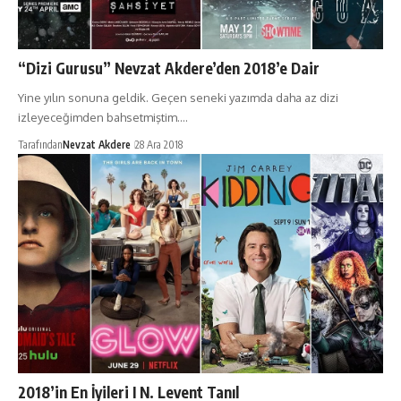
“Dizi Gurusu” Nevzat Akdere’den 2018’e Dair
Yine yılın sonuna geldik. Geçen seneki yazımda daha az dizi
izleyeceğimden bahsetmiştim.…
Tarafından
Nevzat Akdere
28 Ara 2018
2018’in En İyileri I N. Levent Tanıl