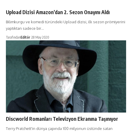
Upload Dizisi Amazon’dan 2. Sezon Onayını Aldı
Bilimkurgu ve komedi türündeki Upload dizisi, ilk sezon prömiyerini
yaptıktan sadece bir…
Tarafından
Editör
28 May 2020
Discworld Romanları Televizyon Ekranına Taşınıyor
Terry Pratchett'in dünya çapında 100 milyonun üstünde satan