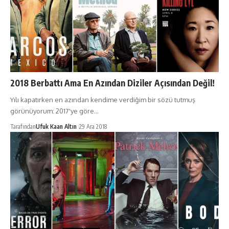
2018 Berbattı Ama En Azından Diziler Açısından Değil!
Yılı kapatırken en azından kendime verdiğim bir sözü tutmuş
görünüyorum: 2017'ye göre…
Tarafından
Ufuk Kaan Altın
29 Ara 2018