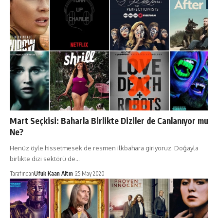
Mart Seçkisi: Baharla Birlikte Diziler de Canlanıyor mu
Ne?
Henüz öyle hissetmesek de resmen ilkbahara giriyoruz. Doğayla
birlikte dizi sektörü de…
Tarafından
Ufuk Kaan Altın
25 May 2020