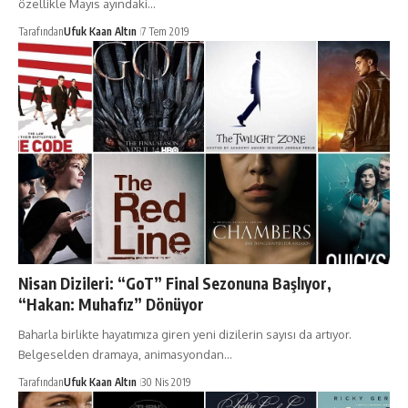
özellikle Mayıs ayındaki…
Tarafından
Ufuk Kaan Altın
7 Tem 2019
Nisan Dizileri: “GoT” Final Sezonuna Başlıyor,
“Hakan: Muhafız” Dönüyor
Baharla birlikte hayatımıza giren yeni dizilerin sayısı da artıyor.
Belgeselden dramaya, animasyondan…
Tarafından
Ufuk Kaan Altın
30 Nis 2019