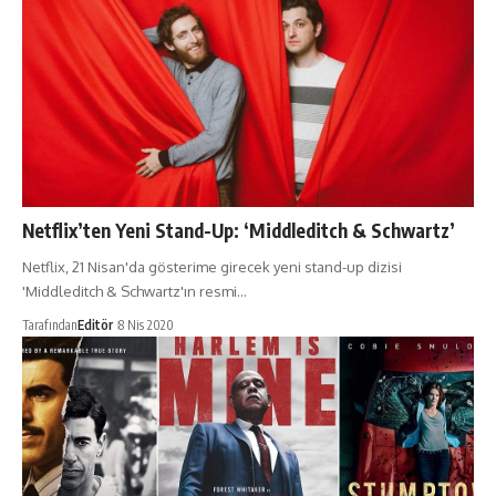
Netflix’ten Yeni Stand-Up: ‘Middleditch & Schwartz’
Netflix, 21 Nisan'da gösterime girecek yeni stand-up dizisi
'Middleditch & Schwartz'ın resmi…
Tarafından
Editör
8 Nis 2020