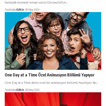
fantastik komedi roman serisi Discworld'ün…
Tarafından
Editör
28 May 2020
One Day at a Time Özel Animasyon Bölümü Yapıyor
One Day at a Time dizisi özel bir animasyon bölümü hazırlıyor. Bu…
Tarafından
Editör
28 May 2020