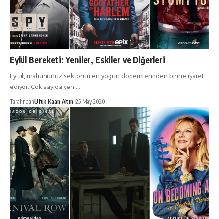
Eylül Bereketi: Yeniler, Eskiler ve Diğerleri
Eylül, malumunuz sektörün en yoğun dönemlerinden birine işaret
ediyor. Çok sayıda yeni…
Tarafından
Ufuk Kaan Altın
25 May 2020