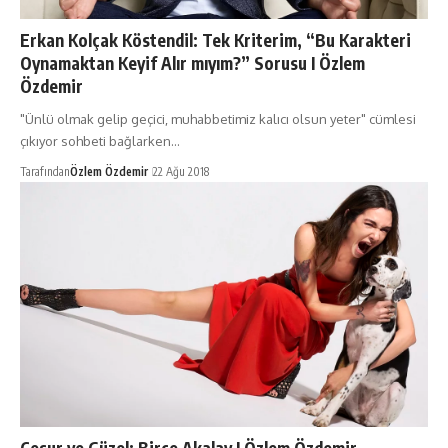
Erkan Kolçak Köstendil: Tek Kriterim, “Bu Karakteri
Oynamaktan Keyif Alır mıyım?” Sorusu I Özlem
Özdemir
"Ünlü olmak gelip geçici, muhabbetimiz kalıcı olsun yeter" cümlesi
çıkıyor sohbeti bağlarken…
Tarafından
Özlem Özdemir
22 Ağu 2018
Cesur ve Güzel: Birce Akalay I Özlem Özdemir