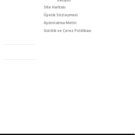
İletişim
Site Haritası
Üyelik Sözleşmesi
Aydınlatma Metni
Gizlilik ve Çerez Politikası
Caferağa Mah. Dr. Şakir Paşa Sok. No3/A Kadıköy İstanbul
+90 543 345 46 00
info@episodemag.com
Bizi Takip Et!