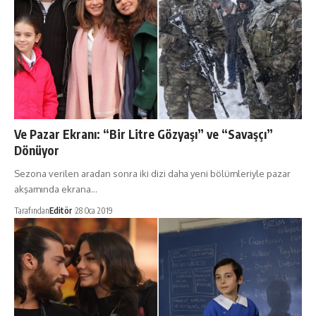
Ve Pazar Ekranı: “Bir Litre Gözyaşı” ve “Savaşçı”
Dönüyor
Sezona verilen aradan sonra iki dizi daha yeni bölümleriyle pazar
akşamında ekrana…
Tarafından
Editör
28 Oca 2019