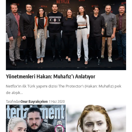
Yönetmenleri Hakan: Muhafız’ı Anlatıyor
Netflix'in ilk Türk yapımı dizisi The Protector'ı (Hakan: Muhafız) pek
de alışık…
Tarafından
Onur Bayrakçeken
1 Haz 2020