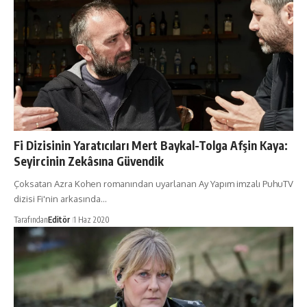
Fi Dizisinin Yaratıcıları Mert Baykal-Tolga Afşin Kaya:
Seyircinin Zekâsına Güvendik
Çoksatan Azra Kohen romanından uyarlanan Ay Yapım imzalı PuhuTV
dizisi Fi'nin arkasında…
Tarafından
Editör
1 Haz 2020