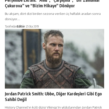
Perşembe Ekranı: “Avlu”, “Çarpışma”, “Bir Zamanlar
Çukurova” ve “Bizim Hikaye” Dönüyor
Bu akşam, dört dizi birden sezona verilen üç haftalık aradan sonra
dönüyor.…
Tarafından
Editör
25 Oca 2019
Jordan Patrick Smith: Ubbe, Diğer Kardeşleri Gibi Ego
Sahibi Değil
History Channel'ın kült dizisi Vikings'in yıldızlarından Jordan Patrick