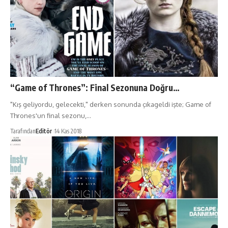
“Game of Thrones”: Final Sezonuna Doğru…
"Kış geliyordu, gelecekti," derken sonunda çıkageldi işte; Game of
Thrones'un final sezonu,…
Tarafından
Editör
14 Kas 2018