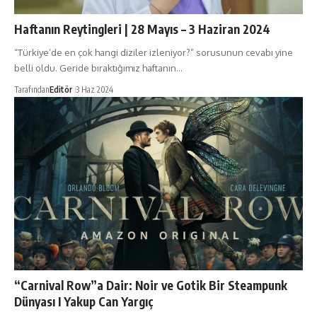
Haftanın Reytingleri | 28 Mayıs – 3 Haziran 2024
“Türkiye’de en çok hangi diziler izleniyor?” sorusunun cevabı yine
belli oldu. Geride bıraktığımız haftanın…
Tarafından
Editör
3 Haz 2024
“Carnival Row”a Dair: Noir ve Gotik Bir Steampunk
Dünyası I Yakup Can Yargıç