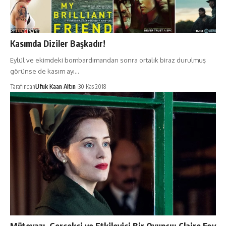
Kasımda Diziler Başkadır!
Eylül ve ekimdeki bombardımandan sonra ortalık biraz durulmuş
görünse de kasım ayı…
Tarafından
Ufuk Kaan Altın
30 Kas 2018