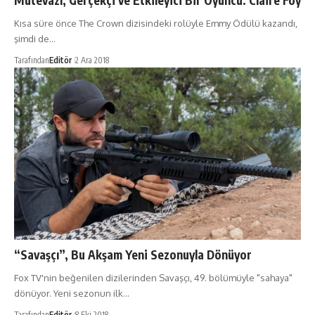
Mütevazı, Gerçekçi ve Etkileyici Bir Oyuncu: Claire Foy
Kısa süre önce The Crown dizisindeki rolüyle Emmy Ödülü kazandı,
şimdi de…
Tarafından
Editör
2 Ara 2018
“Savaşçı”, Bu Akşam Yeni Sezonuyla Dönüyor
Fox TV'nin beğenilen dizilerinden Savaşçı, 49. bölümüyle "sahaya"
dönüyor. Yeni sezonun ilk…
Tarafından
Editör
8 Eki 2018