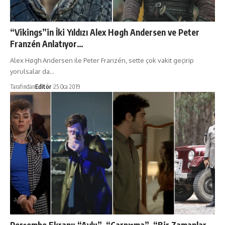
“Vikings”in İki Yıldızı Alex Høgh Andersen ve Peter
Franzén Anlatıyor…
Alex Høgh Andersen ile Peter Franzén, sette çok vakit geçirip
yorulsalar da…
Tarafından
Editör
25 Oca 2019