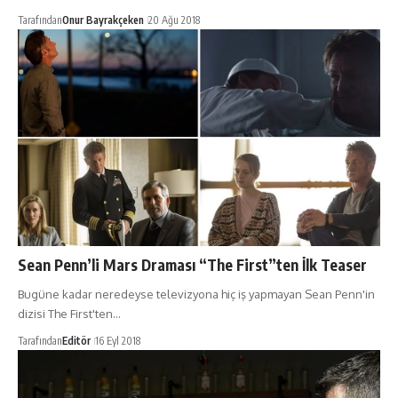
Tarafından
Onur Bayrakçeken
20 Ağu 2018
Sean Penn’li Mars Draması “The First”ten İlk Teaser
Bugüne kadar neredeyse televizyona hiç iş yapmayan Sean Penn'in
dizisi The First'ten…
Tarafından
Editör
16 Eyl 2018