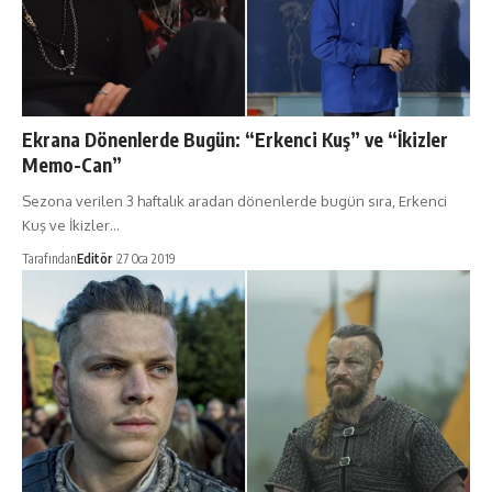
Ekrana Dönenlerde Bugün: “Erkenci Kuş” ve “İkizler
Memo-Can”
Sezona verilen 3 haftalık aradan dönenlerde bugün sıra, Erkenci
Kuş ve İkizler…
Tarafından
Editör
27 Oca 2019