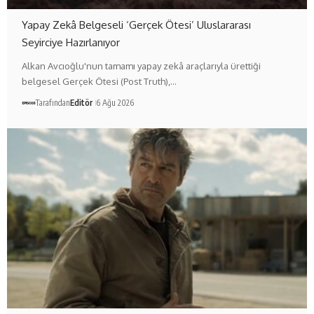
Yapay Zekâ Belgeseli ‘Gerçek Ötesi’ Uluslararası
Seyirciye Hazırlanıyor
Alkan Avcıoğlu'nun tamamı yapay zekâ araçlarıyla ürettiği
belgesel Gerçek Ötesi (Post Truth),…
Tarafından
Editör
6 Ağu 2026