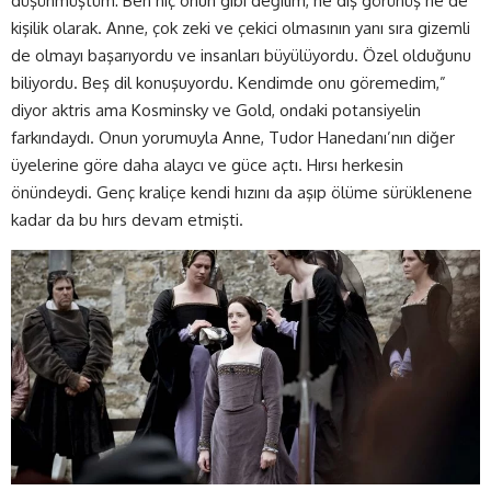
düşünmüştüm: Ben hiç onun gibi değilim, ne dış görünüş ne de
kişilik olarak. Anne, çok zeki ve çekici olmasının yanı sıra gizemli
de olmayı başarıyordu ve insanları büyülüyordu. Özel olduğunu
biliyordu. Beş dil konuşuyordu. Kendimde onu göremedim,”
diyor aktris ama Kosminsky ve Gold, ondaki potansiyelin
farkındaydı. Onun yorumuyla Anne, Tudor Hanedanı’nın diğer
üyelerine göre daha alaycı ve güce açtı. Hırsı herkesin
önündeydi. Genç kraliçe kendi hızını da aşıp ölüme sürüklenene
kadar da bu hırs devam etmişti.