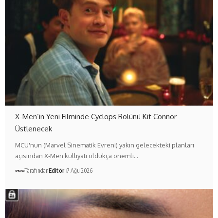
X-Men’in Yeni Filminde Cyclops Rolünü Kit Connor
Üstlenecek
MCU'nun (Marvel Sinematik Evreni) yakın gelecekteki planları
açısından X-Men külliyatı oldukça önemli…
Tarafından
Editör
7 Ağu 2026