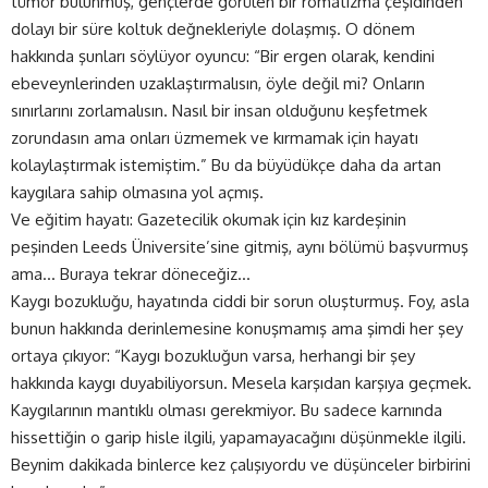
tümör bulunmuş, gençlerde görülen bir romatizma çeşidinden
dolayı bir süre koltuk değnekleriyle dolaşmış. O dönem
hakkında şunları söylüyor oyuncu: “Bir ergen olarak, kendini
ebeveynlerinden uzaklaştırmalısın, öyle değil mi? Onların
sınırlarını zorlamalısın. Nasıl bir insan olduğunu keşfetmek
zorundasın ama onları üzmemek ve kırmamak için hayatı
kolaylaştırmak istemiştim.” Bu da büyüdükçe daha da artan
kaygılara sahip olmasına yol açmış.
Ve eğitim hayatı: Gazetecilik okumak için kız kardeşinin
peşinden Leeds Üniversite’sine gitmiş, aynı bölümü başvurmuş
ama… Buraya tekrar döneceğiz…
Kaygı bozukluğu, hayatında ciddi bir sorun oluşturmuş. Foy, asla
bunun hakkında derinlemesine konuşmamış ama şimdi her şey
ortaya çıkıyor: “Kaygı bozukluğun varsa, herhangi bir şey
hakkında kaygı duyabiliyorsun. Mesela karşıdan karşıya geçmek.
Kaygılarının mantıklı olması gerekmiyor. Bu sadece karnında
hissettiğin o garip hisle ilgili, yapamayacağını düşünmekle ilgili.
Beynim dakikada binlerce kez çalışıyordu ve düşünceler birbirini