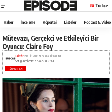
Türkçe
Haber
İnceleme
Röportaj
Listeler
Podcast & Video
Mütevazı, Gerçekçi ve Etkileyici Bir
Oyuncu: Claire Foy
Editör
20 Eki 2018
9 dakikalık okuma
Son güncelleme: 2 Ara 2018 01:43
RÖPORTAJ