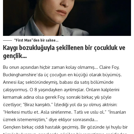
“First Man”den bir sahne…
Kaygı bozukluğuyla şekillenen bir çocukluk ve
gençlik…
Bu onun açısından hiçbir zaman kolay olmamış… Claire Foy,
Buckinghamshire’da üç çocuğun en küçüğü olarak büyümüş.
Annesi ilaç sektöründeymiş, babası da satış bölümünde
çalışıyormuş. O 8 yaşındayken ayrılmışlar. Onların kalplerini
kırmamak adına olsa gerek Foy, sonraki birkaç yılı şöyle
özetliyor; “Biraz karışıktı.” İzlediği yol da şu olmuş aktrisin:
“Herkesi mutlu et. Asla sinirlenme. Tatlı ve uslu ol.” “İnsanları
üzmek istememiştim,” diye ekliyor sonrasında…
Gençken birkaç ciddi hastalık geçirmiş. Bir gözünde iyi huylu bir