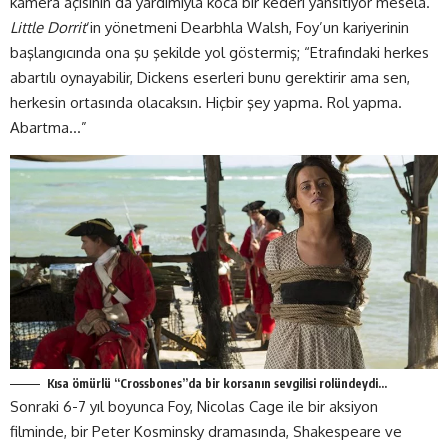
kamera açısının da yardımıyla koca bir kederi yansıtıyor mesela.
Little Dorrit
‘in yönetmeni Dearbhla Walsh, Foy’un kariyerinin
başlangıcında ona şu şekilde yol göstermiş; “Etrafındaki herkes
abartılı oynayabilir, Dickens eserleri bunu gerektirir ama sen,
herkesin ortasında olacaksın. Hiçbir şey yapma. Rol yapma.
Abartma…”
Kısa ömürlü “Crossbones”da bir korsanın sevgilisi rolündeydi…
Sonraki 6-7 yıl boyunca Foy, Nicolas Cage ile bir aksiyon
filminde, bir Peter Kosminsky dramasında, Shakespeare ve