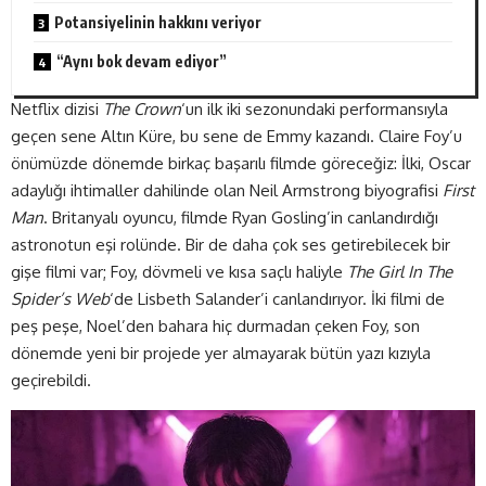
Potansiyelinin hakkını veriyor
“Aynı bok devam ediyor”
Netflix dizisi
The Crown
‘un ilk iki sezonundaki performansıyla
geçen sene Altın Küre, bu sene de Emmy kazandı. Claire Foy’u
önümüzde dönemde birkaç başarılı filmde göreceğiz: İlki, Oscar
adaylığı ihtimaller dahilinde olan Neil Armstrong biyografisi
First
Man
. Britanyalı oyuncu, filmde Ryan Gosling’in canlandırdığı
astronotun eşi rolünde. Bir de daha çok ses getirebilecek bir
gişe filmi var; Foy, dövmeli ve kısa saçlı haliyle
The Girl In The
Spider’s Web
‘de Lisbeth Salander’i canlandırıyor. İki filmi de
peş peşe, Noel’den bahara hiç durmadan çeken Foy, son
dönemde yeni bir projede yer almayarak bütün yazı kızıyla
geçirebildi.