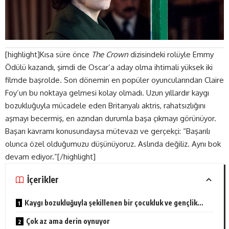
[highlight]Kısa süre önce
The Crown
dizisindeki rolüyle Emmy
Ödülü kazandı, şimdi de Oscar’a aday olma ihtimali yüksek iki
filmde başrolde. Son dönemin en popüler oyuncularından Claire
Foy’un bu noktaya gelmesi kolay olmadı. Uzun yıllardır kaygı
bozukluğuyla mücadele eden Britanyalı aktris, rahatsızlığını
aşmayı becermiş, en azından durumla başa çıkmayı görünüyor.
Başarı kavramı konusundaysa mütevazı ve gerçekçi: “Başarılı
olunca özel olduğumuzu düşünüyoruz. Aslında değiliz. Aynı bok
devam ediyor.”[/highlight]
İçerikler
Kaygı bozukluğuyla şekillenen bir çocukluk ve gençlik…
Çok az ama derin oynuyor