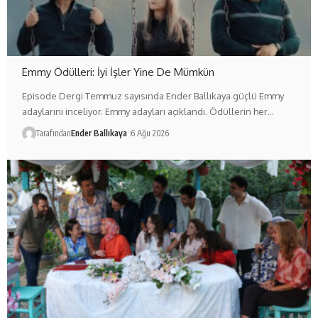
Emmy Ödülleri: İyi İşler Yine De Mümkün
Episode Dergi Temmuz sayısında Ender Ballıkaya güçlü Emmy
adaylarını inceliyor. Emmy adayları açıklandı. Ödüllerin her…
Tarafından
Ender Ballıkaya
6 Ağu 2026