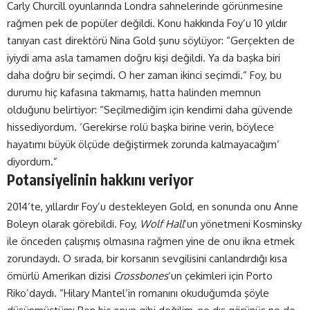
Carly Churcill oyunlarında Londra sahnelerinde görünmesine
rağmen pek de popüler değildi. Konu hakkında Foy’u 10 yıldır
tanıyan cast direktörü Nina Gold şunu söylüyor: “Gerçekten de
iyiydi ama asla tamamen doğru kişi değildi. Ya da başka biri
daha doğru bir seçimdi. O her zaman ikinci seçimdi.” Foy, bu
durumu hiç kafasına takmamış, hatta halinden memnun
olduğunu belirtiyor: “Seçilmediğim için kendimi daha güvende
hissediyordum. ‘Gerekirse rolü başka birine verin, böylece
hayatımı büyük ölçüde değiştirmek zorunda kalmayacağım’
diyordum.”
Potansiyelinin hakkını veriyor
2014’te, yıllardır Foy’u destekleyen Gold, en sonunda onu Anne
Boleyn olarak görebildi. Foy,
Wolf Hall
‘un yönetmeni Kosminsky
ile önceden çalışmış olmasına rağmen yine de onu ikna etmek
zorundaydı. O sırada, bir korsanın sevgilisini canlandırdığı kısa
ömürlü Amerikan dizisi
Crossbones
‘un çekimleri için Porto
Riko’daydı. “Hilary Mantel’in romanını okuduğumda şöyle