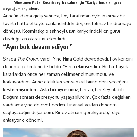
Yönetmen Peter Kosminsky, bu sahne için “Kariyerimde en gurur
duyduğum an,” diyor…
Anne’in idama gidiş sahnesi, Foy tarafından öyle inanmaz bir
tavırla hatta öfkeyle canlandırıldı ki dizi, unutulmaz bir dramaya
dönüştü. Kosminsky, o sahneyi uzun kariyerindeki en gurur
duyduğu an olarak nitelendirdi.
“Aynı bok devam ediyor”
Sırada
The Crown
vardı. Yine Nina Gold devredeydi, Foy kendini
deneme çekimlerinde buldu: “Ben çekimserdim. Bu tür büyük
kararlardan önce her zaman çekimser olmuşumdur. Ve
korkuyordum. Anne olduktan sonra nasıl birine dönüşeceğimi
kestiremiyordum. Asla bilmiyorsunuz; her an, her şey olabilir.
Doğum sonrası depresyonu yaşayabilirdim. Çok fazla değişken
vardı ama yine de evet dedim. Finansal açıdan dengemi
sağlayacağını düşündüm. Bir ev almam gerekiyordu,” diye
anlatıyor o dönemi.