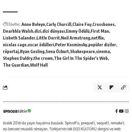
Etiketler:
Anne Boleyn
Carly Churcill
Claire Foy
Crossbones
Dearbhla Walsh
dizi
dizi dünyası
Emmy Ödülü
First Man
Lisbeth Salander
Little Dorrit
Neil Armstrong
netflix
nicolas cage
oscar ödülleri
Peter Kosminsky
popüler diziler
röportaj
Ryan Gosling
Sena Özkurt
Shakespeare
sinema
Stephen Daldry
the crown
The Girl In The Spider's Web
The Guardian
Wolf Hall
Editör
Aralık 2016'da yayın hayatına başladı. Spinoff'u, prequel'i, sequel'i, remake'i,
eşi benzeri muadili olmayan, Türkiye'nin tek DİZİ KÜLTÜRÜ dergisi ve web