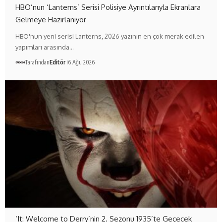
HBO’nun ‘Lanterns’ Serisi Polisiye Ayrıntılarıyla Ekranlara
Gelmeye Hazırlanıyor
HBO'nun yeni serisi Lanterns, 2026 yazının en çok merak edilen
yapımları arasında…
Tarafından
Editör
6 Ağu 2026
‘It: Welcome to Derry’nin 2. Sezonu 1935’te Geçecek