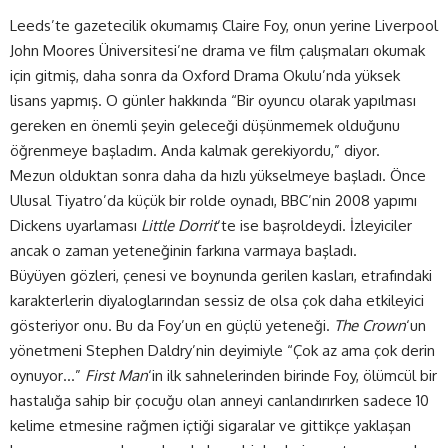
Leeds’te gazetecilik okumamış Claire Foy, onun yerine Liverpool
John Moores Üniversitesi’ne drama ve film çalışmaları okumak
için gitmiş, daha sonra da Oxford Drama Okulu’nda yüksek
lisans yapmış. O günler hakkında “Bir oyuncu olarak yapılması
gereken en önemli şeyin geleceği düşünmemek olduğunu
öğrenmeye başladım. Anda kalmak gerekiyordu,” diyor.
Mezun olduktan sonra daha da hızlı yükselmeye başladı. Önce
Ulusal Tiyatro’da küçük bir rolde oynadı, BBC’nin 2008 yapımı
Dickens uyarlaması
Little Dorrit
‘te ise başroldeydi. İzleyiciler
ancak o zaman yeteneğinin farkına varmaya başladı.
Büyüyen gözleri, çenesi ve boynunda gerilen kasları, etrafındaki
karakterlerin diyaloglarından sessiz de olsa çok daha etkileyici
gösteriyor onu. Bu da Foy’un en güçlü yeteneği.
The Crown
‘un
yönetmeni Stephen Daldry’nin deyimiyle “Çok az ama çok derin
oynuyor…”
First Man
‘in ilk sahnelerinden birinde Foy, ölümcül bir
hastalığa sahip bir çocuğu olan anneyi canlandırırken sadece 10
kelime etmesine rağmen içtiği sigaralar ve gittikçe yaklaşan