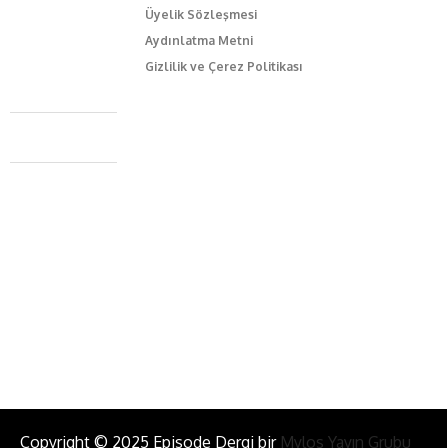
Üyelik Sözleşmesi
Aydınlatma Metni
Gizlilik ve Çerez Politikası
Caferağa Mah. Dr. Şakir Paşa Sok. No3/A Kadıköy İstanbul
+90 543 345 46 00
info@episodemag.com
Bizi Takip Et!
Copyright © 2025 Episode Dergi bir
Mylos Yayın Grubu