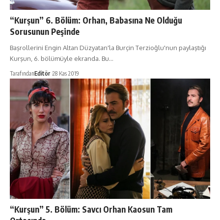
“Kurşun” 6. Bölüm: Orhan, Babasına Ne Olduğu
Sorusunun Peşinde
Başrollerini Engin Altan Düzyatan'la Burçin Terzioğlu'nun paylaştığı
Kurşun, 6. bölümüyle ekranda. Bu…
Tarafından
Editör
28 Kas 2019
“Kurşun” 5. Bölüm: Savcı Orhan Kaosun Tam