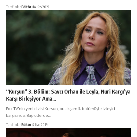
Tarafından
Editör
14 Kas 2019
“Kurşun” 3. Bölüm: Savcı Orhan ile Leyla, Nuri Kargı’ya
Karşı Birleşiyor Ama…
Fox TV'nin yeni dizisi Kurşun, bu akşam 3. bölümüyle izleyici
karşısında. Başrollerde…
Tarafından
Editör
7 Kas 2019