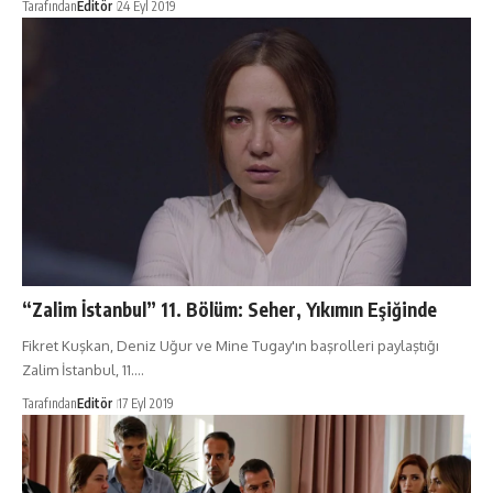
Tarafından
Editör
24 Eyl 2019
“Zalim İstanbul” 11. Bölüm: Seher, Yıkımın Eşiğinde
Fikret Kuşkan, Deniz Uğur ve Mine Tugay'ın başrolleri paylaştığı
Zalim İstanbul, 11.…
Tarafından
Editör
17 Eyl 2019