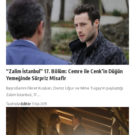
“Zalim İstanbul” 17. Bölüm: Cemre ile Cenk’in Düğün
Yemeğinde Sürpriz Misafir
Başrollerini Fikret Kuşkan, Deniz Uğur ve Mine Tugay'ın paylaştığı
Zalim İstanbul, 17.…
Tarafından
Editör
5 Kas 2019