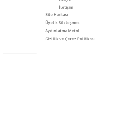
İletişim
Site Haritası
Üyelik Sözleşmesi
Aydınlatma Metni
Gizlilik ve Çerez Politikası
Caferağa Mah. Dr. Şakir Paşa Sok. No3/A Kadıköy İstanbul
+90 543 345 46 00
info@episodemag.com
Bizi Takip Et!