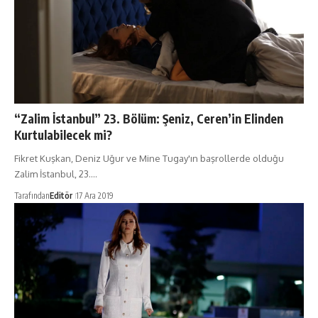
“Zalim İstanbul” 23. Bölüm: Şeniz, Ceren’in Elinden
Kurtulabilecek mi?
Fikret Kuşkan, Deniz Uğur ve Mine Tugay'ın başrollerde olduğu
Zalim İstanbul, 23.…
Tarafından
Editör
17 Ara 2019