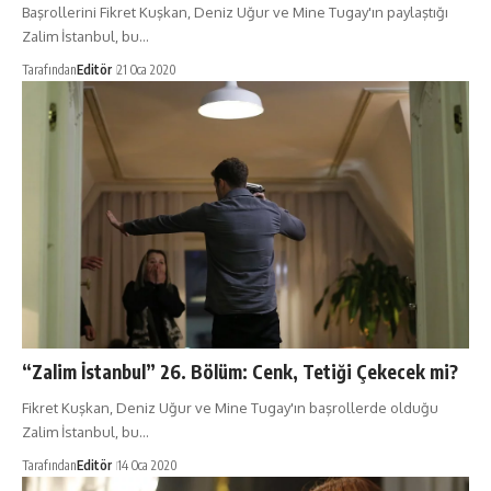
Başrollerini Fikret Kuşkan, Deniz Uğur ve Mine Tugay'ın paylaştığı
Zalim İstanbul, bu…
Tarafından
Editör
21 Oca 2020
“Zalim İstanbul” 26. Bölüm: Cenk, Tetiği Çekecek mi?
Fikret Kuşkan, Deniz Uğur ve Mine Tugay'ın başrollerde olduğu
Zalim İstanbul, bu…
Tarafından
Editör
14 Oca 2020