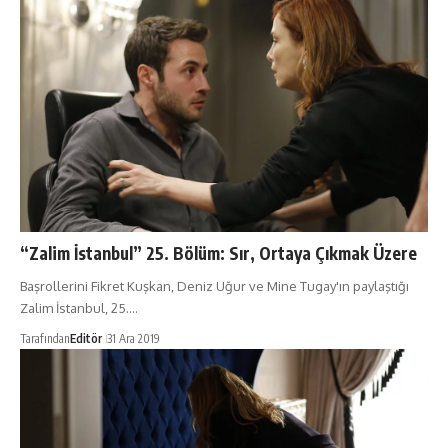
“Zalim İstanbul” 25. Bölüm: Sır, Ortaya Çıkmak Üzere
Başrollerini Fikret Kuşkan, Deniz Uğur ve Mine Tugay'ın paylaştığı
Zalim İstanbul, 25.…
Tarafından
Editör
31 Ara 2019