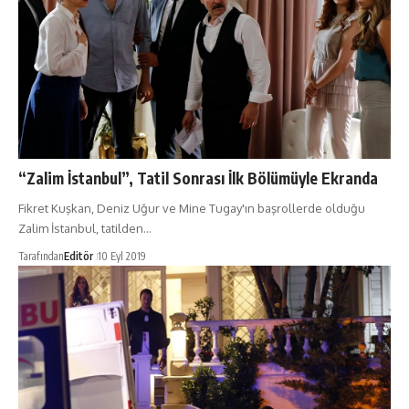
“Zalim İstanbul”, Tatil Sonrası İlk Bölümüyle Ekranda
Fikret Kuşkan, Deniz Uğur ve Mine Tugay'ın başrollerde olduğu
Zalim İstanbul, tatilden…
Tarafından
Editör
10 Eyl 2019