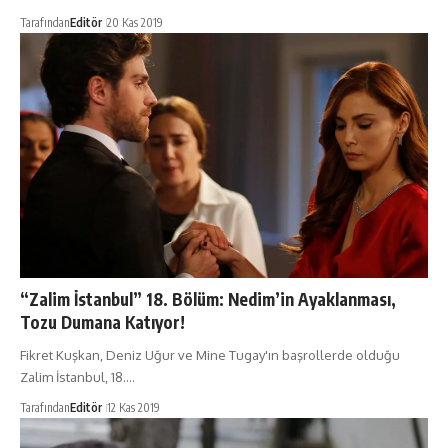
Tarafından
Editör
20 Kas 2019
“Zalim İstanbul” 18. Bölüm: Nedim’in Ayaklanması,
Tozu Dumana Katıyor!
Fikret Kuşkan, Deniz Uğur ve Mine Tugay'ın başrollerde olduğu
Zalim İstanbul, 18.…
Tarafından
Editör
12 Kas 2019