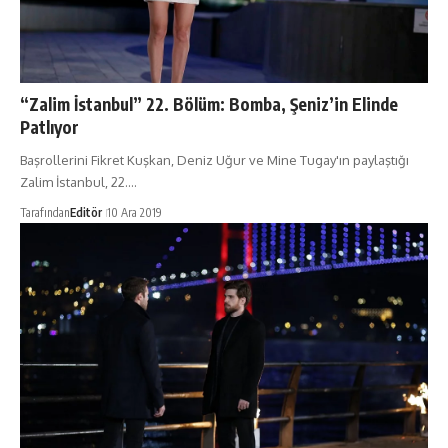
“Zalim İstanbul” 22. Bölüm: Bomba, Şeniz’in Elinde
Patlıyor
Başrollerini Fikret Kuşkan, Deniz Uğur ve Mine Tugay'ın paylaştığı
Zalim İstanbul, 22.…
Tarafından
Editör
10 Ara 2019