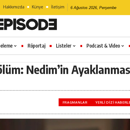
Hakkımızda
Künye
İletişim
6 Ağustos 2026, Perşembe
celeme
Röportaj
Listeler
Podcast & Video
Bölüm: Nedim’in Ayaklanmas
FRAGMANLAR
YERLI DIZI HABERL