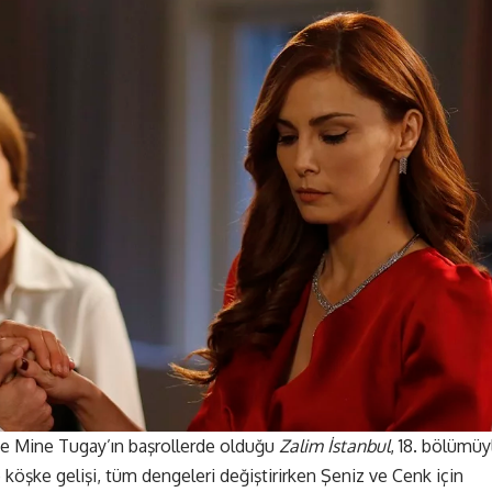
 ve Mine Tugay’ın başrollerde olduğu
Zalim İstanbul
, 18. bölümüy
köşke gelişi, tüm dengeleri değiştirirken Şeniz ve Cenk için