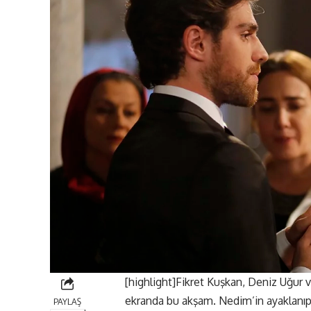
[highlight]Fikret Kuşkan, Deniz Uğur
ekranda bu akşam. Nedim’in ayaklanıp 
PAYLAŞ