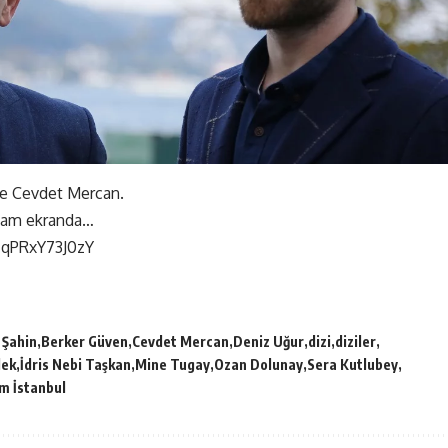
se Cevdet Mercan.
kşam ekranda…
=qPRxY73J0zY
 Şahin
Berker Güven
Cevdet Mercan
Deniz Uğur
dizi
diziler
lek
İdris Nebi Taşkan
Mine Tugay
Ozan Dolunay
Sera Kutlubey
m İstanbul