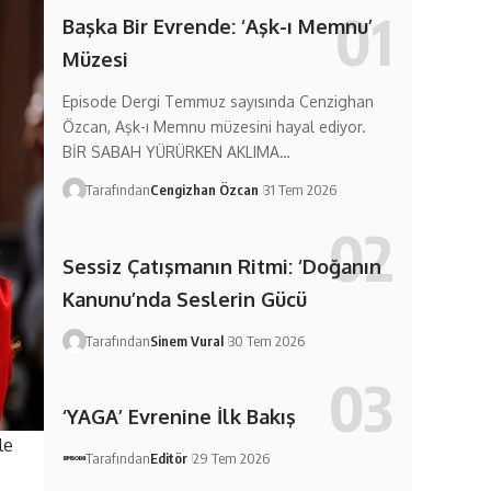
Başka Bir Evrende: ‘Aşk-ı Memnu’
Müzesi
Episode Dergi Temmuz sayısında Cenzighan
Özcan, Aşk-ı Memnu müzesini hayal ediyor.
BİR SABAH YÜRÜRKEN AKLIMA…
Tarafından
Cengizhan Özcan
31 Tem 2026
Sessiz Çatışmanın Ritmi: ‘Doğanın
Kanunu’nda Seslerin Gücü
Tarafından
Sinem Vural
30 Tem 2026
‘YAGA’ Evrenine İlk Bakış
le
Tarafından
Editör
29 Tem 2026