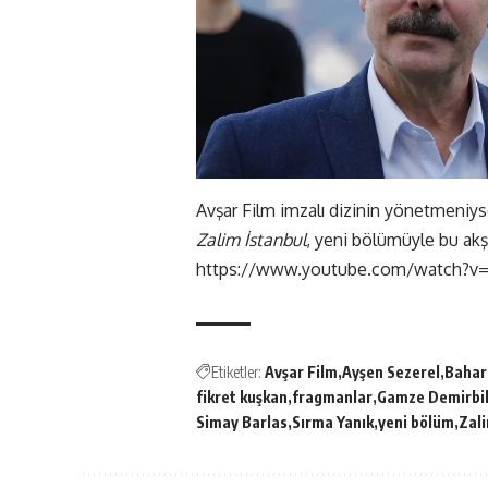
Avşar Film imzalı dizinin yönetmeniy
Zalim İstanbul
, yeni bölümüyle bu a
https://www.youtube.com/watch?v
Etiketler:
Avşar Film
Ayşen Sezerel
Bahar
fikret kuşkan
fragmanlar
Gamze Demirbi
Simay Barlas
Sırma Yanık
yeni bölüm
Zali