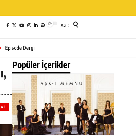
Aa
Episode Dergi
Popüler İçerikler
ı,
ERI