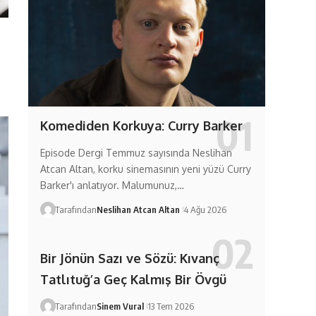
.
Komediden Korkuya: Curry Barker
Episode Dergi Temmuz sayısında Neslihan
Atcan Altan, korku sinemasının yeni yüzü Curry
Barker'ı anlatıyor. Malumunuz,…
Tarafından
Neslihan Atcan Altan
4 Ağu 2026
Bir Jönün Sazı ve Sözü: Kıvanç
Tatlıtuğ’a Geç Kalmış Bir Övgü
Tarafından
Sinem Vural
13 Tem 2026