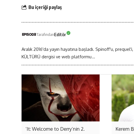
Bu içeriği paylaş
Editör
Tarafından
Aralık 2016'da yayın hayatına başladı. Spinoff'u, prequel'i,
KÜLTÜRÜ dergisi ve web platformu...
‘It: Welcome to Derry’nin 2.
Kerem Bü