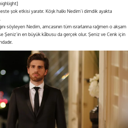
highlight]
ste şok etkisi yaratır. Köşk halkı Nedim’i dimdik ayakta
.
ını söyleyen Nedim, amcasının tüm ısrarlarına rağmen o akşam
yse Şeniz’in en büyük kâbusu da gerçek olur. Şeniz ve Cenk için
ndadır.