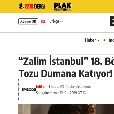
Türkçe
Abone Ol!
Haber
İn
“Zalim İstanbul” 18. 
Tozu Dumana Katıyor!
Editör
11 Kas 2019
1 dakikalık okuma
Son güncelleme: 12 Kas 2019 07:16