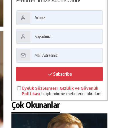
E-Bülten'imize Abone Olun!
Subscribe
Üyelik Sözleşmesi
,
Gizlilik ve Güvenlik
Politikası
bilgilendirme metinlerini okudum.
Çok Okunanlar