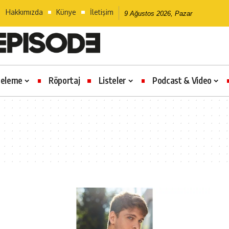
Hakkımızda
Künye
İletişim
9 Ağustos 2026, Pazar
celeme
Röportaj
Listeler
Podcast & Video