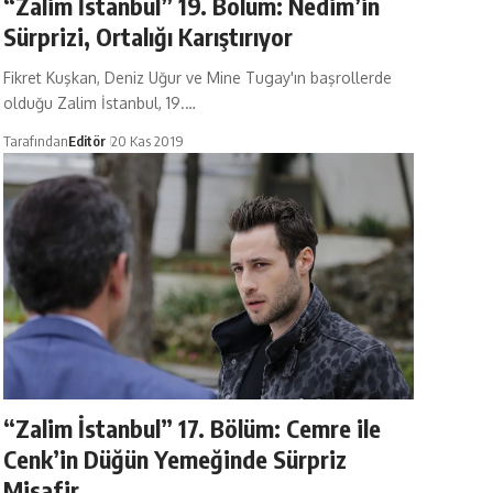
“Zalim İstanbul” 19. Bölüm: Nedim’in
Sürprizi, Ortalığı Karıştırıyor
Fikret Kuşkan, Deniz Uğur ve Mine Tugay'ın başrollerde
olduğu Zalim İstanbul, 19.…
Tarafından
Editör
20 Kas 2019
“Zalim İstanbul” 17. Bölüm: Cemre ile
Cenk’in Düğün Yemeğinde Sürpriz
Misafir