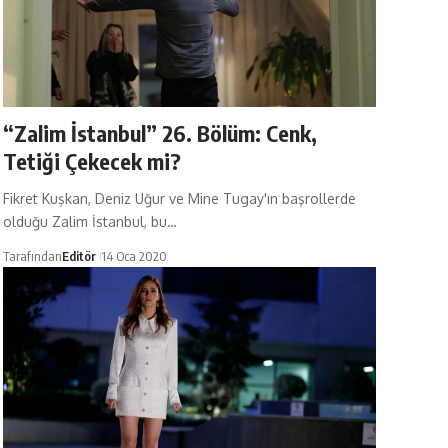
“Zalim İstanbul” 26. Bölüm: Cenk,
Tetiği Çekecek mi?
Fikret Kuşkan, Deniz Uğur ve Mine Tugay'ın başrollerde
olduğu Zalim İstanbul, bu…
Tarafından
Editör
14 Oca 2020