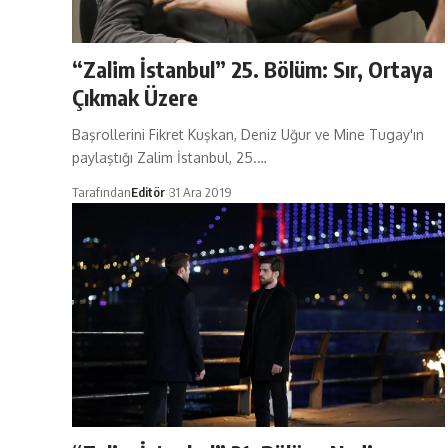
“Zalim İstanbul” 25. Bölüm: Sır, Ortaya
Çıkmak Üzere
Başrollerini Fikret Kuşkan, Deniz Uğur ve Mine Tugay'ın
paylaştığı Zalim İstanbul, 25.…
Tarafından
Editör
31 Ara 2019