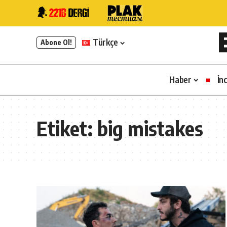
Türkçe
Abone Ol!
Haber
İn
Etiket:
big mistakes