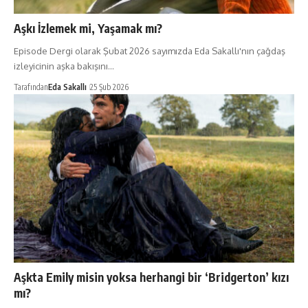
Aşkı İzlemek mi, Yaşamak mı?
Episode Dergi olarak Şubat 2026 sayımızda Eda Sakallı'nın çağdaş
izleyicinin aşka bakışını…
Tarafından
Eda Sakallı
25 Şub 2026
Aşkta Emily misin yoksa herhangi bir ‘Bridgerton’ kızı
mı?