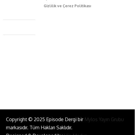
Gizlilik ve Çerez Politikası
Caferağa Mah. Dr. Şakir Paşa Sok. No3/A Kadıköy İstanbul
+90 543 345 46 00
info@episodemag.com
Bizi Takip Et!
Copyright © 2025 Episode Dergi bir
Mylos Yayın Grubu
markasıdır. Tüm Hakları Saklıdır.