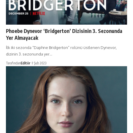
Phoebe Dynevor ‘Bridgerton’ Dizisinin 3. Sezonunda
Yer Almayacak
İlk iki sezonda “Daphne Bridgerton” rolünü üstlenen Dynevor,
dizinin 3. sezonunda yer…
Tarafından
Editör
1 Şub 2023