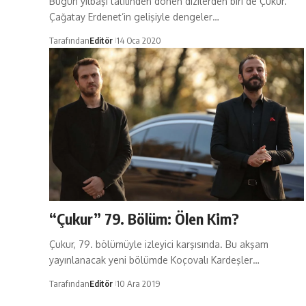
Bugün yılbaşı tatilinden dönen dizilerden biri de Çukur.
Çağatay Erdenet’in gelişiyle dengeler…
Tarafından
Editör
14 Oca 2020
“Çukur” 79. Bölüm: Ölen Kim?
Çukur, 79. bölümüyle izleyici karşısında. Bu akşam
yayınlanacak yeni bölümde Koçovalı Kardeşler…
Tarafından
Editör
10 Ara 2019