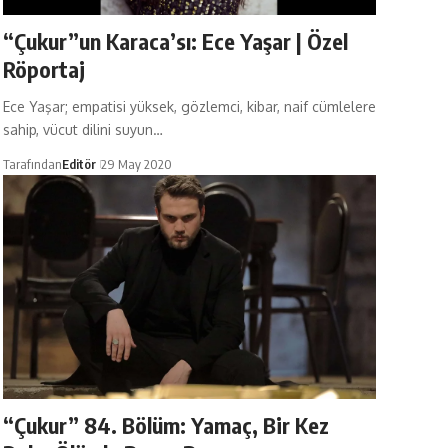
“Çukur”un Karaca’sı: Ece Yaşar | Özel
Röportaj
Ece Yaşar; empatisi yüksek, gözlemci, kibar, naif cümlelere
sahip, vücut dilini suyun…
Tarafından
Editör
29 May 2020
“Çukur” 84. Bölüm: Yamaç, Bir Kez