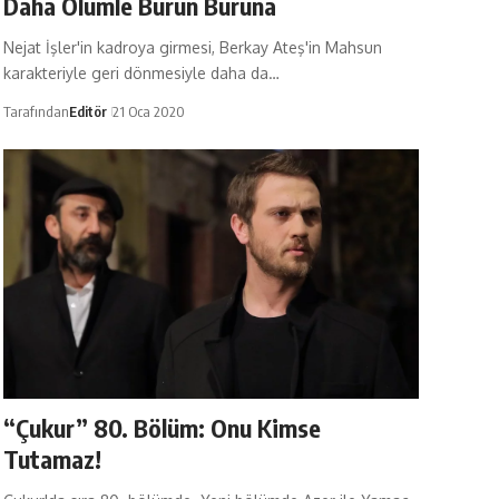
Daha Ölümle Burun Buruna
Nejat İşler'in kadroya girmesi, Berkay Ateş'in Mahsun
karakteriyle geri dönmesiyle daha da…
Tarafından
Editör
21 Oca 2020
“Çukur” 80. Bölüm: Onu Kimse
Tutamaz!