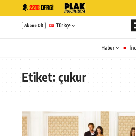
Türkçe
Abone Ol!
Haber
İn
Etiket:
çukur