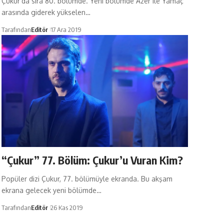
Çukur'da sıra 80. bölümde. Yeni bölümde Azer ile Yamaç
arasında giderek yükselen…
Tarafından
Editör
17 Ara 2019
“Çukur” 77. Bölüm: Çukur’u Vuran Kim?
Popüler dizi Çukur, 77. bölümüyle ekranda. Bu akşam
ekrana gelecek yeni bölümde…
Tarafından
Editör
26 Kas 2019