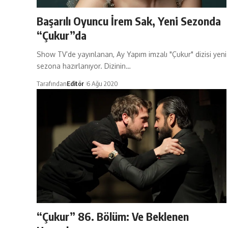
Başarılı Oyuncu İrem Sak, Yeni Sezonda
“Çukur”da
Show TV’de yayınlanan, Ay Yapım imzalı "Çukur" dizisi yeni
sezona hazırlanıyor. Dizinin…
Tarafından
Editör
6 Ağu 2020
“Çukur” 86. Bölüm: Ve Beklenen