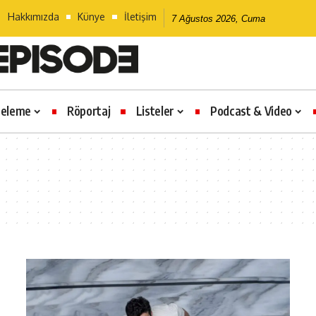
Hakkımızda
Künye
İletişim
7 Ağustos 2026, Cuma
celeme
Röportaj
Listeler
Podcast & Video