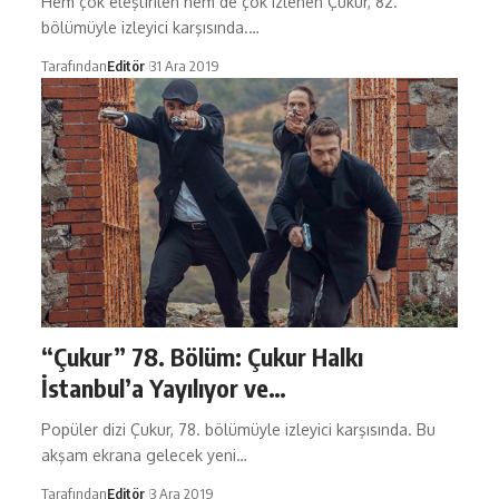
Hem çok eleştirilen hem de çok izlenen Çukur, 82.
bölümüyle izleyici karşısında.…
Tarafından
Editör
31 Ara 2019
“Çukur” 78. Bölüm: Çukur Halkı
İstanbul’a Yayılıyor ve…
Popüler dizi Çukur, 78. bölümüyle izleyici karşısında. Bu
akşam ekrana gelecek yeni…
Tarafından
Editör
3 Ara 2019