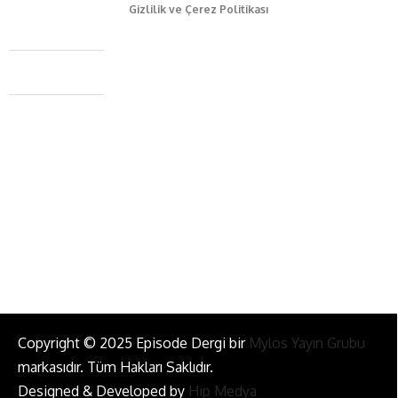
Gizlilik ve Çerez Politikası
Caferağa Mah. Dr. Şakir Paşa Sok. No3/A Kadıköy İstanbul
+90 543 345 46 00
info@episodemag.com
Bizi Takip Et!
Copyright © 2025 Episode Dergi bir
Mylos Yayın Grubu
markasıdır. Tüm Hakları Saklıdır.
Designed & Developed by
Hip Medya