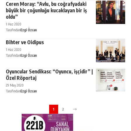
Ceren Moray: “Avlu, bu coğrafyadaki
büyük bir çoğunluğu kucaklayan bir iş
oldu”
1 Haz 2020
Tarafından
Ezgi Özcan
Bihter ve Oidipus
1 Haz 2020
Tarafından
Ezgi Özcan
Oyuncular Sendikası: “Oyuncu, işçidir” |
Özel Röportaj
29 May 2020
Tarafından
Ezgi Özcan
1
2