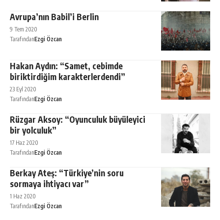
Avrupa’nın Babil’i Berlin
9 Tem 2020
Tarafından
Ezgi Özcan
Hakan Aydın: “Samet, cebimde
biriktirdiğim karakterlerdendi”
23 Eyl 2020
Tarafından
Ezgi Özcan
Rüzgar Aksoy: “Oyunculuk büyüleyici
bir yolculuk”
17 Haz 2020
Tarafından
Ezgi Özcan
Berkay Ateş: “Türkiye’nin soru
sormaya ihtiyacı var”
1 Haz 2020
Tarafından
Ezgi Özcan