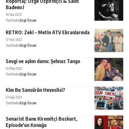
Röportaj: Özge Özpirinçci & Salih
Bademci
10 Oca 2023
Tarafından
Ezgi Özcan
RETRO: Zeki – Metin ATV Ekranlarında
17 Haz 2022
Tarafından
Ezgi Özcan
Sevgi ve aşkın dansı: Şehnaz Tango
13 May 2022
Tarafından
Ezgi Özcan
Kim Bu Sansürün Heveslisi?
23 Ağu 2021
Tarafından
Ezgi Özcan
Senarist Banu Kiremitçi Bozkurt,
Episode’un Konuğu