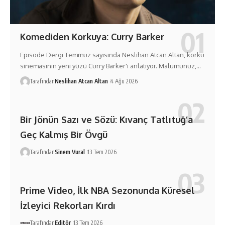
Komediden Korkuya: Curry Barker
Episode Dergi Temmuz sayısında Neslihan Atcan Altan, korku
sinemasının yeni yüzü Curry Barker'ı anlatıyor. Malumunuz,…
Tarafından
Neslihan Atcan Altan
4 Ağu 2026
Bir Jönün Sazı ve Sözü: Kıvanç Tatlıtuğ’a
Geç Kalmış Bir Övgü
Tarafından
Sinem Vural
13 Tem 2026
Prime Video, İlk NBA Sezonunda Küresel
İzleyici Rekorları Kırdı
Tarafından
Editör
13 Tem 2026