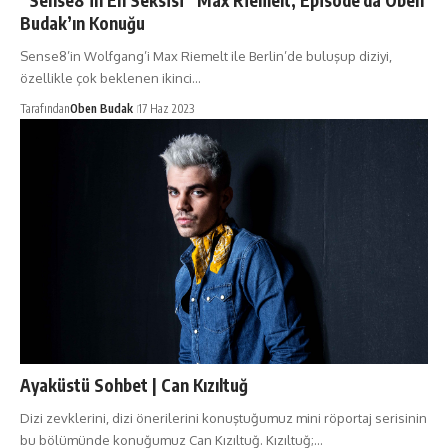
“Sense8’in En Seksisi” Max Riemelt, Episode’da Oben
Budak’ın Konuğu
Sense8’in Wolfgang’i Max Riemelt ile Berlin’de buluşup diziyi,
özellikle çok beklenen ikinci…
Tarafından
Oben Budak
17 Haz 2023
Ayaküstü Sohbet | Can Kızıltuğ
Dizi zevklerini, dizi önerilerini konuştuğumuz mini röportaj serisinin
bu bölümünde konuğumuz Can Kızıltuğ. Kızıltuğ;…