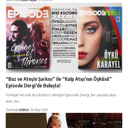
“Buz ve Ateşin Şarkısı” ile “Kalp Atışı’nın Öyküsü”
Episode Dergi’de Buluştu!
Türkiye’nin tek dizi kültürü dergisi Episode Dergi, bir yanıyla alev
alev, bir…
Tarafından
Editör
29 May 2020