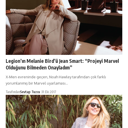
Legion’ın Melanie Bird’ü Jean Smart: “Projeyi Marvel
Olduğunu Bilmeden Onayladım”
X-Men evreninde geçen, Noah Hawley tarafından çok farklı
yorumlanmış bir Marvel uyarlaması…
Tarafından
Sevtap Tuzcu
31 Eki 2017