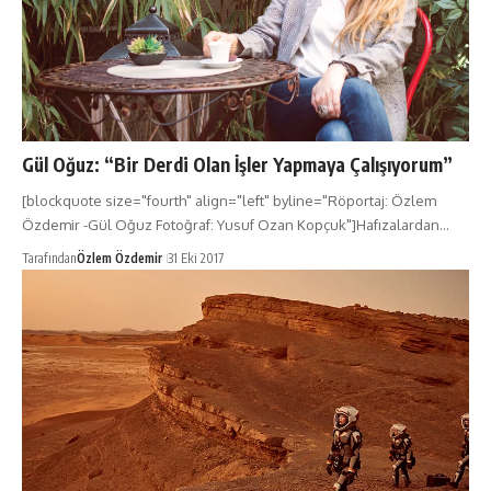
Gül Oğuz: “Bir Derdi Olan İşler Yapmaya Çalışıyorum”
[blockquote size="fourth" align="left" byline="Röportaj: Özlem
Özdemir -Gül Oğuz Fotoğraf: Yusuf Ozan Kopçuk"]Hafızalardan…
Tarafından
Özlem Özdemir
31 Eki 2017