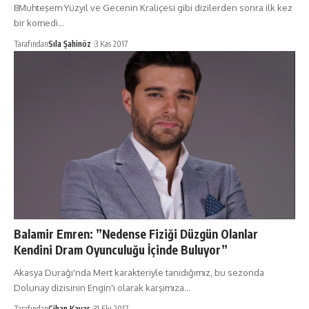
BMuhteşem Yüzyıl ve Gecenin Kraliçesi gibi dizilerden sonra ilk kez
bir komedi…
Tarafından
Sıla Şahinöz
3 Kas 2017
Balamir Emren: ”Nedense Fiziği Düzgün Olanlar
Kendini Dram Oyunculuğu İçinde Buluyor”
Akasya Durağı'nda Mert karakteriyle tanıdığımız, bu sezonda
Dolunay dizisinin Engin'i olarak karşımıza…
Tarafından
Cihan Kayar
31 Eki 2017