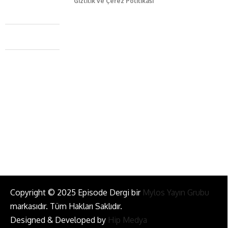
Gizlilik ve Çerez Politikası
Caferağa Mah. Dr. Şakir Paşa Sok. No3/A Kadıköy İstanbul
+90 543 345 46 00
info@episodemag.com
Bizi Takip Et!
Copyright © 2025 Episode Dergi bir
Mylos Yayın Grubu
markasıdır. Tüm Hakları Saklıdır.
Designed & Developed by
Hip Medya