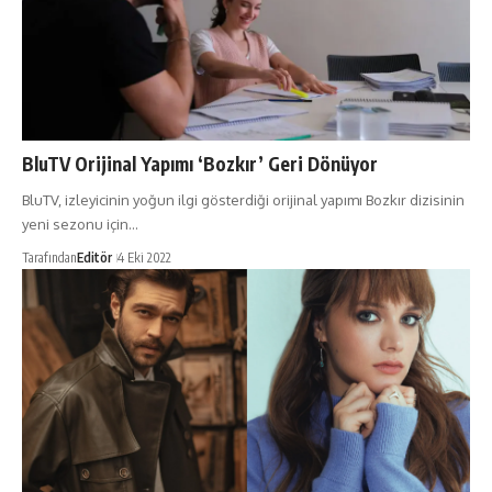
BluTV Orijinal Yapımı ‘Bozkır’ Geri Dönüyor
BluTV, izleyicinin yoğun ilgi gösterdiği orijinal yapımı Bozkır dizisinin
yeni sezonu için…
Tarafından
Editör
4 Eki 2022