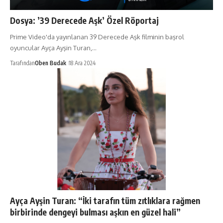
Dosya: ’39 Derecede Aşk’ Özel Röportaj
Prime Video'da yayınlanan 39 Derecede Aşk filminin başrol
oyuncular Ayça Ayşin Turan,…
Tarafından
Oben Budak
18 Ara 2024
Ayça Ayşin Turan: “İki tarafın tüm zıtlıklara rağmen
birbirinde dengeyi bulması aşkın en güzel hali”