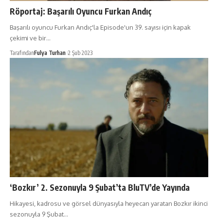
Röportaj: Başarılı Oyuncu Furkan Andıç
Başarılı oyuncu Furkan Andıç'la Episode'un 39. sayısı için kapak
çekimi ve bir…
Tarafından
Fulya Turhan
2 Şub 2023
‘Bozkır’ 2. Sezonuyla 9 Şubat’ta BluTV’de Yayında
Hikayesi, kadrosu ve görsel dünyasıyla heyecan yaratan Bozkır ikinci
sezonuyla 9 Şubat…