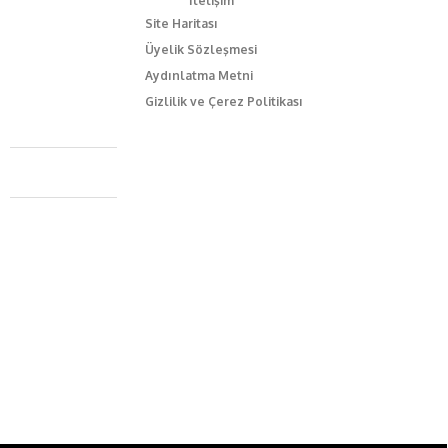
İletişim
Site Haritası
Üyelik Sözleşmesi
Aydınlatma Metni
Gizlilik ve Çerez Politikası
Caferağa Mah. Dr. Şakir Paşa Sok. No3/A Kadıköy İstanbul
+90 543 345 46 00
info@episodemag.com
Bizi Takip Et!