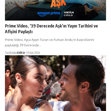
Prime Video, ’39 Derecede Aşk’ın Yayın Tarihini ve
Afişini Paylaştı
Prime Video, Ayça Ayşin Turan ve Furkan Andıç’ın başrollerini
paylaştığı 39 Derecede…
Tarafından
Editör
13 Kas 2024