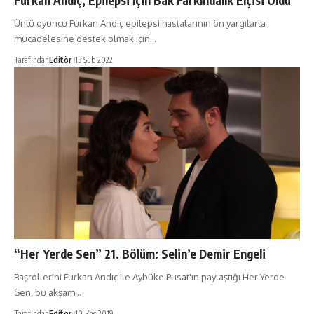
Ünlü oyuncu Furkan Andıç epilepsi hastalarının ön yargılarla
mücadelesine destek olmak için…
Tarafından
Editör
13 Şub 2022
“Her Yerde Sen” 21. Bölüm: Selin’e Demir Engeli
Başrollerini Furkan Andıç ile Aybüke Pusat'ın paylaştığı Her Yerde
Sen, bu akşam…
Tarafından
Editör
10 Kas 2019