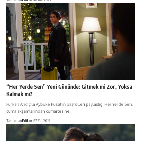
“Her Yerde Sen” Yeni Gününde: Gitmek mi Zor, Yoksa
Kalmak mı?
Furkan Andıç'la Aybüke Pusat'ın başrolleri paylaştığı Her Yerde Sen,
cuma akşamlarından cumartesine…
Tarafından
Editör
27 Eki 2019