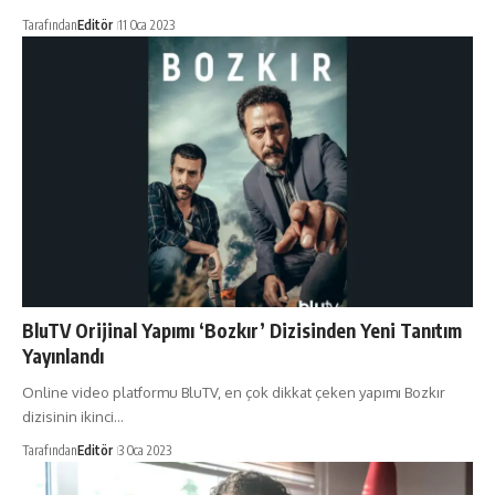
Tarafından
Editör
11 Oca 2023
BluTV Orijinal Yapımı ‘Bozkır’ Dizisinden Yeni Tanıtım
Yayınlandı
Online video platformu BluTV, en çok dikkat çeken yapımı Bozkır
dizisinin ikinci…
Tarafından
Editör
3 Oca 2023