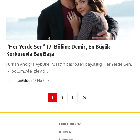
“Her Yerde Sen” 17. Bölüm: Demir, En Büyük
Korkusuyla Baş Başa
Furkan Andıç'la Aybüke Pusat'ın başrolleri paylaştığı Her Yerde Sen,
17. bölümüyle izleyici…
Tarafından
Editör
12 Eki 2019
1
2
3
Hakkımızda
Künye