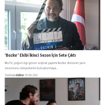
‘Bozkır’ Ekibi İkinci Sezon İçin Sete Çıktı
BluTV, yoğun ilgi gören orijinal yapımı Bozkır dizisinin yeni
sezonunu izleyicilerle buluşturmaya…
Tarafından
Editör
10 Eki 2022