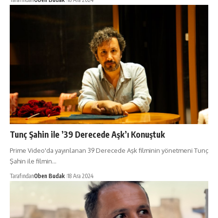
Tunç Şahin ile ’39 Derecede Aşk’ı Konuştuk
Prime Video'da yayınlanan 39 Derecede Aşk filminin yönetmeni Tunç
Şahin ile filmin…
Tarafından
Oben Budak
18 Ara 2024