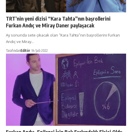
TRT’nin yeni dizisi “Kara Tahta”nın başrollerini
Furkan Andıç ve Miray Daner paylaşacak
Ay sonunda sete çıkacak olan “Kara Tahta”nın başrollerini Furkan
Andıç ve Miray…
Tarafından
Editör
14 Şub 2022
Furkan Andıç, Epilepsi İçin Bak Farkındalık Elçisi Oldu