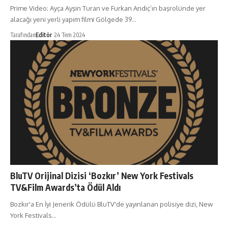
Prime Video; Ayça Ayşin Turan ve Furkan Andıç’ın başrolünde yer
alacağı yeni yerli yapım filmi Gölgede 39…
Tarafından
Editör
24 Tem 2024
BluTV Orijinal Dizisi ‘Bozkır’ New York Festivals
TV&Film Awards’ta Ödül Aldı
Bozkır'a En İyi Jenerik Ödülü BluTV'de yayınlanan polisiye dizi, New
York Festivals…