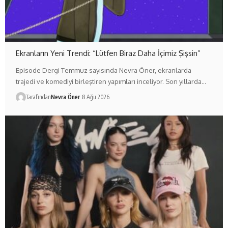
Ekranların Yeni Trendi: “Lütfen Biraz Daha İçimiz Şişsin”
Episode Dergi Temmuz sayısında Nevra Öner, ekranlarda
trajedi ve komediyi birleştiren yapımları inceliyor. Son yıllarda…
Tarafından
Nevra Öner
8 Ağu 2026