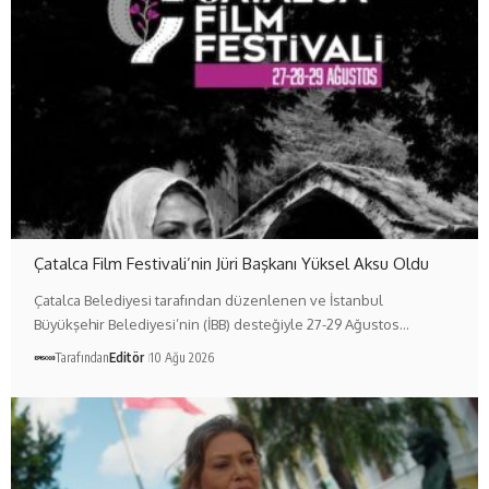
Çatalca Film Festivali’nin Jüri Başkanı Yüksel Aksu Oldu
Çatalca Belediyesi tarafından düzenlenen ve İstanbul
Büyükşehir Belediyesi’nin (İBB) desteğiyle 27-29 Ağustos…
Tarafından
Editör
10 Ağu 2026