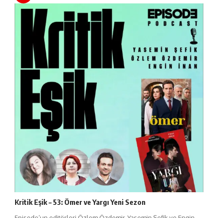
Kritik Eşik – 53: Ömer ve Yargı Yeni Sezon
Episode’un editörleri Özlem Özdemir, Yasemin Şefik ve Engin