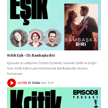
Kritik Eşik – 55: Bambaşka Biri
Episode’un editörleri Özlem Özdemir, Yasemin Şefik ve Engin
İnan, Kritik Eşik'in yeni bölümünde Bambaşka Biri dizisini
konuşuyor.
LISTEN
55. Bölüm
Süre: 19:07