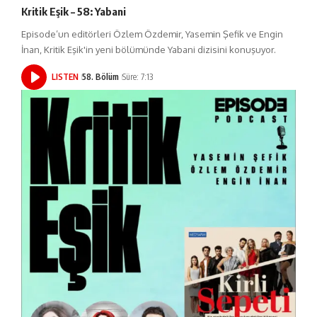
Kritik Eşik – 58: Yabani
Episode’un editörleri Özlem Özdemir, Yasemin Şefik ve Engin
İnan, Kritik Eşik'in yeni bölümünde Yabani dizisini konuşuyor.
LISTEN
58. Bölüm
Süre: 7:13