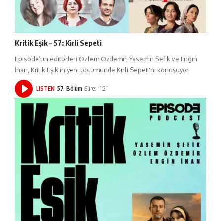
Kritik Eşik – 57: Kirli Sepeti
Episode’un editörleri Özlem Özdemir, Yasemin Şefik ve Engin
İnan, Kritik Eşik'in yeni bölümünde Kirli Sepeti'ni konuşuyor.
LISTEN
57. Bölüm
Süre: 11:21