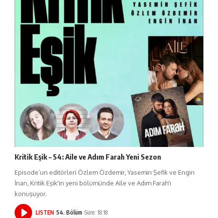
Kritik Eşik – 54: Aile ve Adım Farah Yeni Sezon
Episode’un editörleri Özlem Özdemir, Yasemin Şefik ve Engin
İnan, Kritik Eşik'in yeni bölümünde Aile ve Adım Farah'ı
konuşuyor.
LISTEN
54. Bölüm
Süre: 18:18