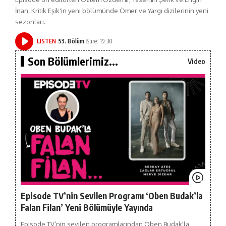
İnan, Kritik Eşik'in yeni bölümünde Ömer ve Yargı dizilerinin yeni
sezonları.
LISTEN
53. Bölüm
Süre: 19:30
Son Bölümlerimiz...
Video
Episode TV’nin Sevilen Programı ‘Oben Budak’la
Falan Filan’ Yeni Bölümüyle Yayında
Episode TV’nin sevilen programlarından Oben Budak'la