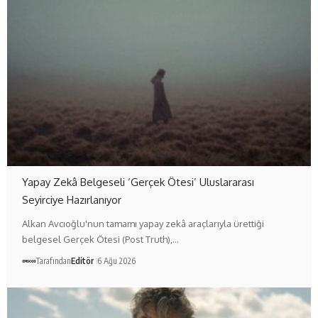
Yapay Zekâ Belgeseli ‘Gerçek Ötesi’ Uluslararası
Seyirciye Hazırlanıyor
Alkan Avcıoğlu'nun tamamı yapay zekâ araçlarıyla ürettiği
belgesel Gerçek Ötesi (Post Truth),…
Tarafından
Editör
6 Ağu 2026