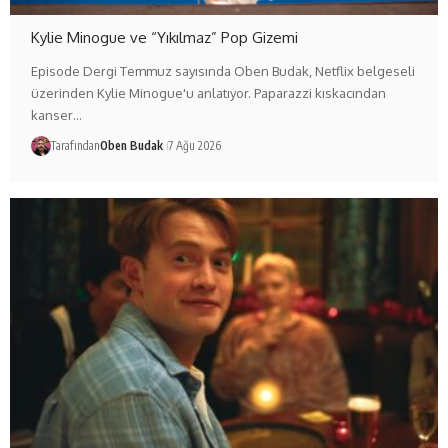
Kylie Minogue ve “Yıkılmaz” Pop Gizemi
Episode Dergi Temmuz sayısında Oben Budak, Netflix belgeseli
üzerinden Kylie Minogue'u anlatıyor. Paparazzi kıskacından
kanser…
Tarafından
Oben Budak
7 Ağu 2026