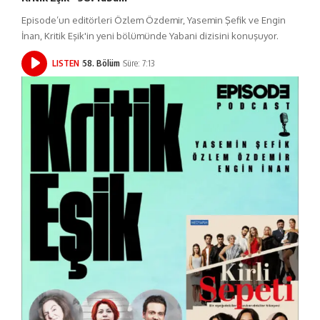
Episode’un editörleri Özlem Özdemir, Yasemin Şefik ve Engin
İnan, Kritik Eşik'in yeni bölümünde Yabani dizisini konuşuyor.
LISTEN
58. Bölüm
Süre: 7:13