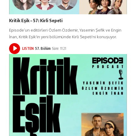
Kritik Eşik – 57: Kirli Sepeti
Episode’un editörleri Özlem Özdemir, Yasemin Şefik ve Engin
İnan, Kritik Eşik'in yeni bölümünde Kirli Sepeti'ni konuşuyor.
LISTEN
57. Bölüm
Süre: 11:21