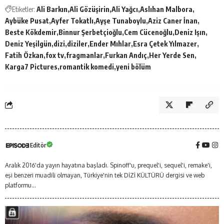
Etiketler:
Ali Barkın
Ali Gözüşirin
Ali Yağcı
Aslıhan Malbora
Aybüke Pusat
Ayfer Tokatlı
Ayşe Tunaboylu
Aziz Caner İnan
Beste Kökdemir
Binnur Şerbetçioğlu
Cem Cücenoğlu
Deniz Işın
Deniz Yeşilgün
dizi
diziler
Ender Mıhlar
Esra Çetek Yılmazer
Fatih Özkan
fox tv
fragmanlar
Furkan Andıç
Her Yerde Sen
Karga7 Pictures
romantik komedi
yeni bölüm
Editör
Aralık 2016'da yayın hayatına başladı. Spinoff'u, prequel'i, sequel'i, remake'i,
eşi benzeri muadili olmayan, Türkiye'nin tek DİZİ KÜLTÜRÜ dergisi ve web
platformu...