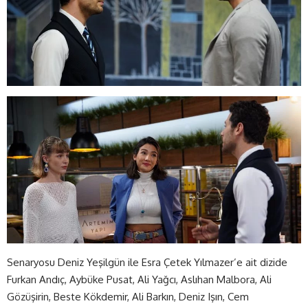
Senaryosu Deniz Yeşilgün ile Esra Çetek Yılmazer’e ait dizide
Furkan Andıç, Aybüke Pusat, Ali Yağcı, Aslıhan Malbora, Ali
Gözüşirin, Beste Kökdemir, Ali Barkın, Deniz Işın, Cem