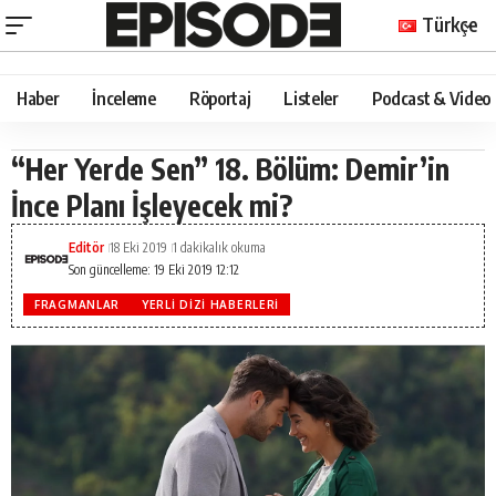
Türkçe
Haber
İnceleme
Röportaj
Listeler
Podcast & Video
“Her Yerde Sen” 18. Bölüm: Demir’in
İnce Planı İşleyecek mi?
Editör
18 Eki 2019
1 dakikalık okuma
Son güncelleme: 19 Eki 2019 12:12
FRAGMANLAR
YERLI DIZI HABERLERI