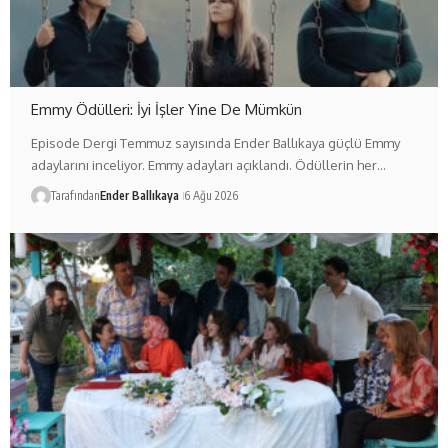
Emmy Ödülleri: İyi İşler Yine De Mümkün
Episode Dergi Temmuz sayısında Ender Ballıkaya güçlü Emmy
adaylarını inceliyor. Emmy adayları açıklandı. Ödüllerin her…
Tarafından
Ender Ballıkaya
6 Ağu 2026