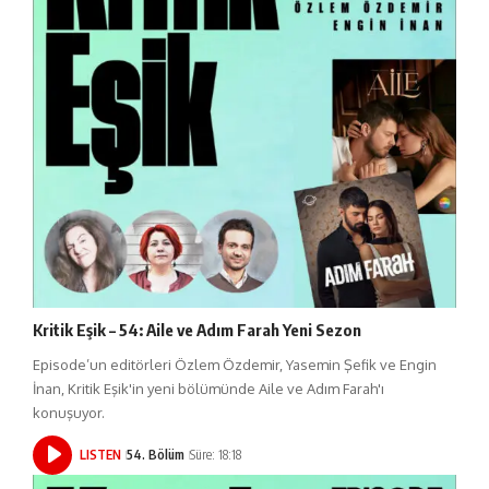
Kritik Eşik – 54: Aile ve Adım Farah Yeni Sezon
Episode’un editörleri Özlem Özdemir, Yasemin Şefik ve Engin
İnan, Kritik Eşik'in yeni bölümünde Aile ve Adım Farah'ı
konuşuyor.
LISTEN
54. Bölüm
Süre: 18:18