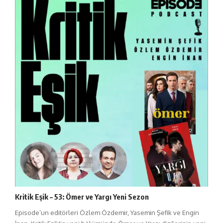
Kritik Eşik – 53: Ömer ve Yargı Yeni Sezon
Episode’un editörleri Özlem Özdemir, Yasemin Şefik ve Engin