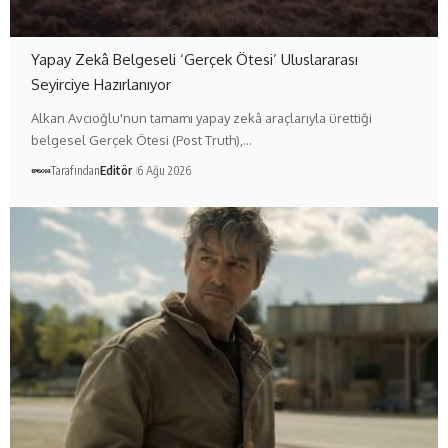
Yapay Zekâ Belgeseli ‘Gerçek Ötesi’ Uluslararası
Seyirciye Hazırlanıyor
Alkan Avcıoğlu'nun tamamı yapay zekâ araçlarıyla ürettiği
belgesel Gerçek Ötesi (Post Truth),…
Tarafından
Editör
6 Ağu 2026