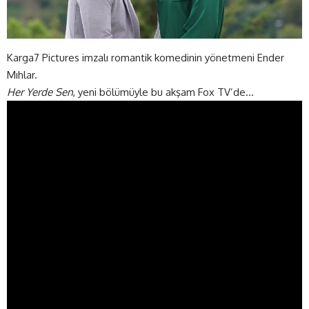
Karga7 Pictures imzalı romantik komedinin yönetmeni Ender
Mıhlar.
Her Yerde Sen
, yeni bölümüyle bu akşam Fox TV’de…