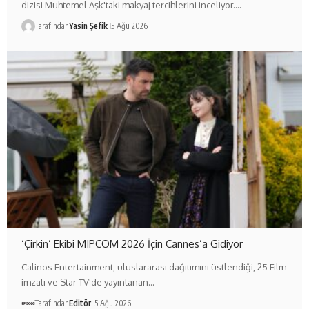
dizisi Muhtemel Aşk'taki makyaj tercihlerini inceliyor.…
Tarafından
Yasin Şefik
5 Ağu 2026
‘Çirkin’ Ekibi MIPCOM 2026 İçin Cannes’a Gidiyor
Calinos Entertainment, uluslararası dağıtımını üstlendiği, 25 Film
imzalı ve Star TV'de yayınlanan…
Tarafından
Editör
5 Ağu 2026