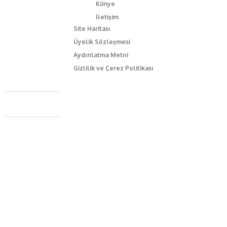
Künye
İletişim
Site Haritası
Üyelik Sözleşmesi
Aydınlatma Metni
Gizlilik ve Çerez Politikası
Caferağa Mah. Dr. Şakir Paşa Sok. No3/A Kadıköy İstanbul
+90 543 345 46 00
info@episodemag.com
Bizi Takip Et!