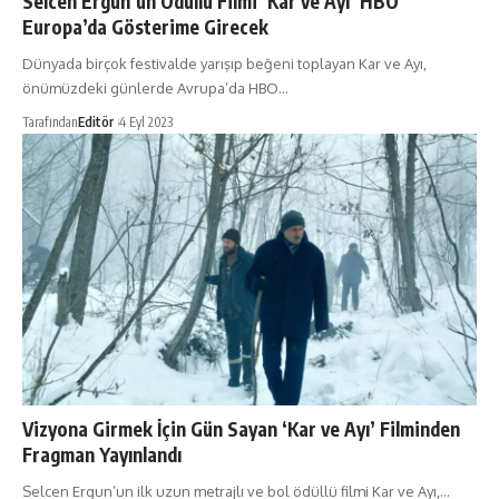
Selcen Ergun’un Ödüllü Filmi ‘Kar ve Ayı’ HBO
Europa’da Gösterime Girecek
Dünyada birçok festivalde yarışıp beğeni toplayan Kar ve Ayı,
önümüzdeki günlerde Avrupa’da HBO…
Tarafından
Editör
4 Eyl 2023
Vizyona Girmek İçin Gün Sayan ‘Kar ve Ayı’ Filminden
Fragman Yayınlandı
Selcen Ergun’un ilk uzun metrajlı ve bol ödüllü filmi Kar ve Ayı,…