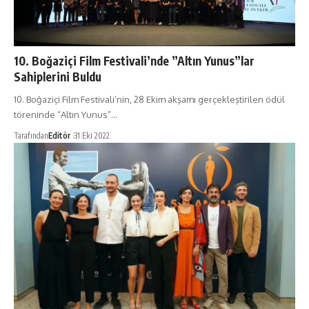
10. Boğaziçi Film Festivali’nde ”Altın Yunus”lar
Sahiplerini Buldu
10. Boğaziçi Film Festivali’nin, 28 Ekim akşamı gerçekleştirilen ödül
töreninde “Altın Yunus”…
Tarafından
Editör
31 Eki 2022