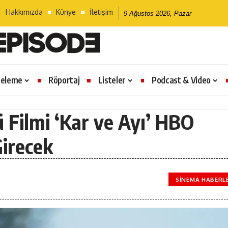
Hakkımızda
Künye
İletişim
9 Ağustos 2026, Pazar
celeme
Röportaj
Listeler
Podcast & Video
 Filmi ‘Kar ve Ayı’ HBO
irecek
SINEMA HABERL