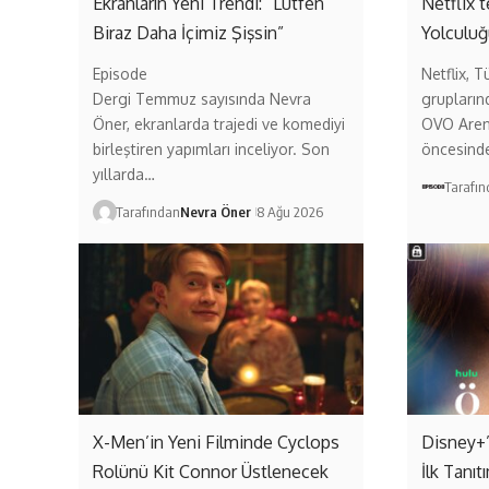
Ekranların Yeni Trendi: “Lütfen
Netflix’
Biraz Daha İçimiz Şişsin”
Yolculuğ
Episode
Netflix, T
Dergi Temmuz sayısında Nevra
grupların
Öner, ekranlarda trajedi ve komediyi
OVO Aren
birleştiren yapımları inceliyor. Son
öncesind
yıllarda…
Tarafı
Tarafından
Nevra Öner
8 Ağu 2026
X-Men’in Yeni Filminde Cyclops
Disney+’
Rolünü Kit Connor Üstlenecek
İlk Tanıt