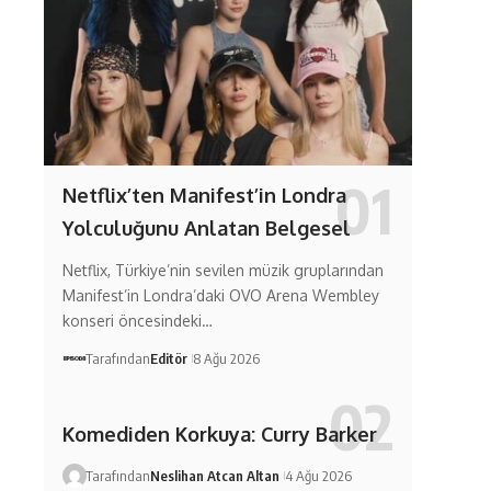
Netflix’ten Manifest’in Londra
Yolculuğunu Anlatan Belgesel
Netflix, Türkiye’nin sevilen müzik gruplarından
Manifest’in Londra’daki OVO Arena Wembley
konseri öncesindeki…
Tarafından
Editör
8 Ağu 2026
Komediden Korkuya: Curry Barker
Tarafından
Neslihan Atcan Altan
4 Ağu 2026