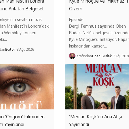
ten Manifest’in Londra
Kylie Minogue ve “Yıkılmaz” 
unu Anlatan Belgesel
Gizemi
ürkiye’nin sevilen müzik
Episode
dan Manifest’in Londra’daki
Dergi Temmuz sayısında Oben
a Wembley konseri
Budak, Netflix belgeseli üzerind
eki…
Kylie Minogue'u anlatıyor. Papar
kıskacından kanser…
ndan
Editör
8 Ağu 2026
Tarafından
Oben Budak
7 Ağu 202
ın ‘Öngörü’ Filminden
‘Mercan Köşk’ün Ana Afişi
ım Yayınlandı
Yayınlandı