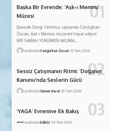
Başka Bir Evrende: ‘Aşk-ı Memnu’
Müzesi
Episode Dergi Temmuz sayısında Cenzighan
Özcan, Aşk-ı Memnu müzesini hayal ediyor.
BİR SABAH YÜRÜRKEN AKLIMA…
Tarafından
Cengizhan Özcan
31 Tem 2026
Sessiz Çatışmanın Ritmi: ‘Doğanın
Kanunu’nda Seslerin Gücü
Tarafından
Sinem Vural
30 Tem 2026
‘YAGA’ Evrenine İlk Bakış
Tarafından
Editör
29 Tem 2026