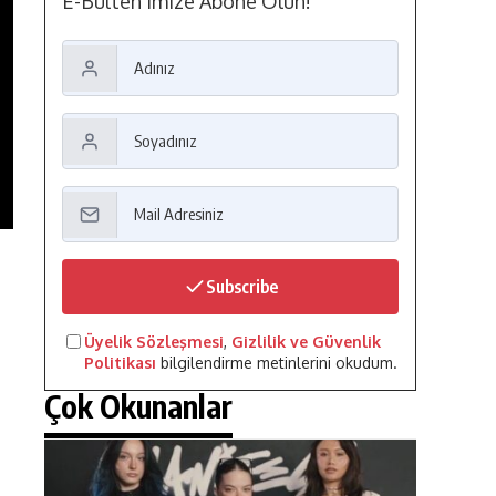
E-Bülten'imize Abone Olun!
Subscribe
Üyelik Sözleşmesi
,
Gizlilik ve Güvenlik
Politikası
bilgilendirme metinlerini okudum.
Çok Okunanlar