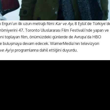
Ergun’un ilk uzun metrajlı filmi
Kar ve Ayı
, 8 Eylül’de Türkiye’d
römiyerini 47. Toronto Uluslararası Film Festivali’nde yapan ve
ğeni toplayan film, önümüzdeki günlerde de Avrupa’da HBO
 ile buluşmaya devam edecek. WarnerMedia’nın televizyon
ve Ayı
’yı programlarına dahil ettiğini duyurdu.