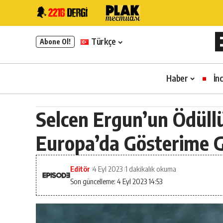
Türkçe
Abone Ol!
Haber
İn
Selcen Ergun’un Ödüllü
Europa’da Gösterime G
Editör
4 Eyl 2023
1 dakikalık okuma
Son güncelleme: 4 Eyl 2023 14:53