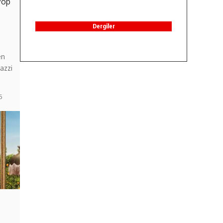
Pop
Dergiler
en
azzi
6